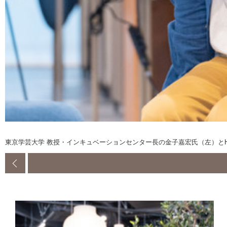
東京学芸大学 教授・インキュベーションセンター長の金子嘉宏氏（左）とHR高等学