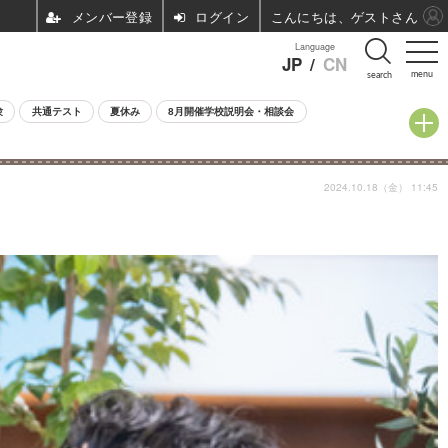
ログイン
こんにちは、ゲストさん
Language
JP
/
CN
menu
search
験
共通テスト
夏休み
8月開催学校説明会・相談会
2024.10.18（金） 11:45