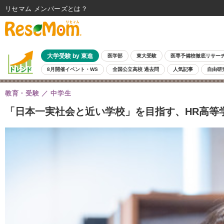
リセマム メンバーズ
大学受験 by 東進
医学部
東大受験
医専予備校徹底リサー
8月開催イベント・WS
全国公立高校 過去問
人気記事
自由研
教育・受験
中学生
「日本一実社会と近い学校」を目指す、HR高等