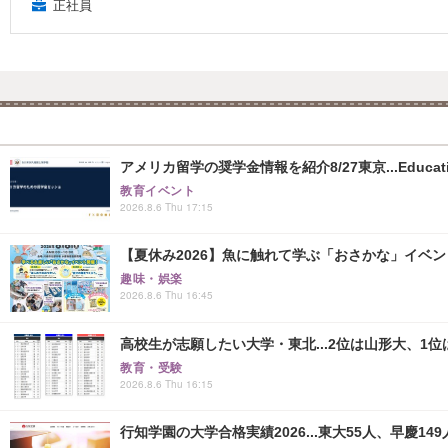
正社員
アメリカ留学の奨学金情報を紹介8/27東京...Educati
教育イベント
2026.8.6 Thu 17:15
【夏休み2026】魚に触れて学ぶ「おさかな」イベント8
趣味・娯楽
2026.8.6 Thu 16:45
高校生が志願したい大学・東北...2位は山形大、1位
教育・受験
2026.8.6 Thu 16:15
行知学園の大学合格実績2026...東大55人、早慶149