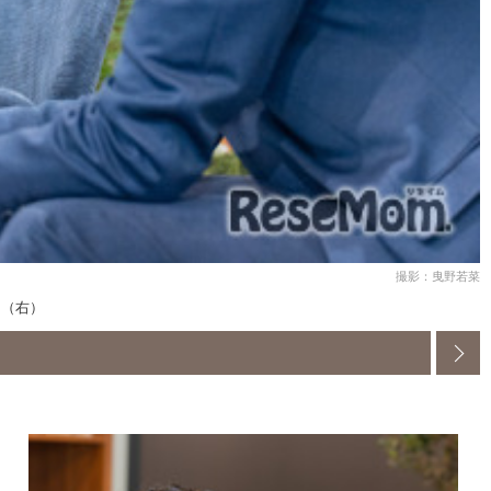
撮影：曳野若菜
氏（右）