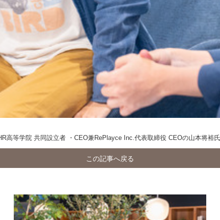
院 共同設立者 ・CEO兼RePlayce Inc.代表取締役 CEOの山本将裕
この記事へ戻る