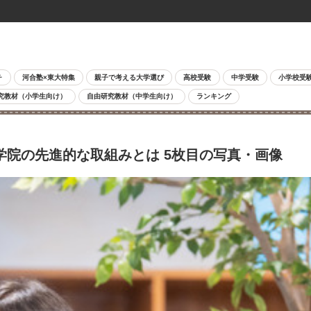
チ
河合塾×東大特集
親子で考える大学選び
高校受験
中学受験
小学校受
究教材（小学生向け）
自由研究教材（中学生向け）
ランキング
学院の先進的な取組みとは 5枚目の写真・画像