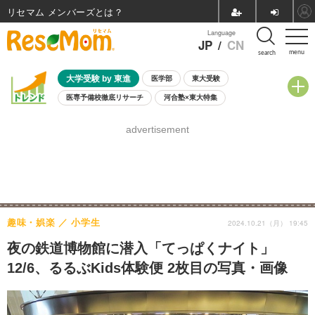
リセマム メンバーズ
Language
JP
/
CN
menu
search
大学受験 by 東進
医学部
東大受験
医専予備校徹底リサーチ
河合塾×東大特集
親子で考える大学選び
高校受験
中学受験
小学校受験
advertisement
共通テスト
夏休み
8月開催学校説明会・相談会
8月開催イベント・WS
全国公立高校 過去問
人気記事
自由研究教材（小学生向け）
自由研究教材（中学生向け）
ランキング
趣味・娯楽
小学生
2024.10.21（月） 19:45
夜の鉄道博物館に潜入「てっぱくナイト」
12/6、るるぶKids体験便 2枚目の写真・画像