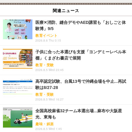
関連ニュース
医療✕消防、縫合デモやAED講習も「おしごと体
験博」9/5
教育イベント
2026.8.6 Thu 0:15
子供に合った本選びを支援「ヨンデミーレベル本
棚」くまざわ書店で展開
教育・受験
2026.8.5 Wed 23:45
高卒認定試験、台風13号で沖縄会場を中止...再試
験は8/27-28
教育・受験
2026.8.5 Wed 16:27
全国高校麻雀32チーム本選出場...麻布や大阪星
光、東海も
趣味・娯楽
2026.8.5 Wed 1:45