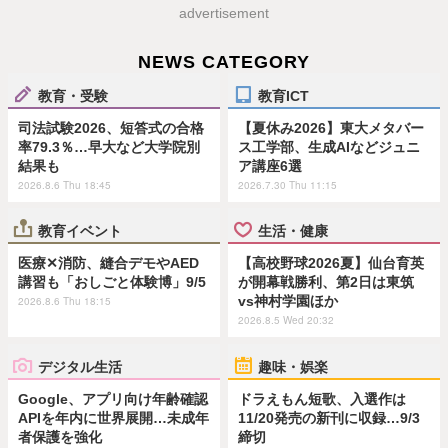
advertisement
NEWS CATEGORY
教育・受験
教育ICT
司法試験2026、短答式の合格
【夏休み2026】東大メタバー
率79.3％…早大など大学院別
ス工学部、生成AIなどジュニ
結果も
ア講座6選
2026.8.6 Thu 18:45
2026.7.30 Thu 11:15
教育イベント
生活・健康
医療✕消防、縫合デモやAED
【高校野球2026夏】仙台育英
講習も「おしごと体験博」9/5
が開幕戦勝利、第2日は東筑
vs神村学園ほか
2026.8.6 Thu 18:15
2026.8.5 Wed 20:32
デジタル生活
趣味・娯楽
Google、アプリ向け年齢確認
ドラえもん短歌、入選作は
APIを年内に世界展開…未成年
11/20発売の新刊に収録…9/3
者保護を強化
締切