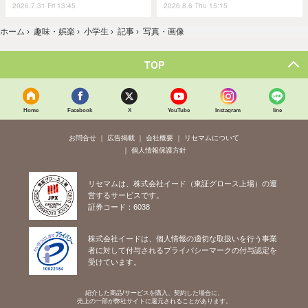
2026.7.31 Fri 13:45
2026.8.6 Thu 15:15
ホーム
›
趣味・娯楽
›
小学生
›
記事
›
写真・画像
TOP
Home
Facebook
X
YouTube
Instagram
line
お問合せ
広告掲載
会社概要
リセマムについて
個人情報保護方針
リセマムは、株式会社イード（東証グロース上場）の運
営するサービスです。
証券コード：6038
株式会社イードは、個人情報の適切な取扱いを行う事業
者に対して付与されるプライバシーマークの付与認定を
受けています。
紹介した商品/サービスを購入、契約した場合に、
売上の一部が弊社サイトに還元されることがあります。