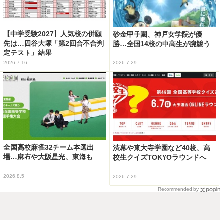
【中学受験2027】人気校の併願
砂金甲子園、神戸女学院が優
先は…四谷大塚「第2回合不合判
勝…全国14校の中高生が腕競う
定テスト」結果
2026.7.16
2026.7.29
全国高校麻雀32チーム本選出
渋幕や東大寺学園など40校、高
場…麻布や大阪星光、東海も
校生クイズTOKYOラウンドへ
2026.8.5
2026.7.29
Recommended by