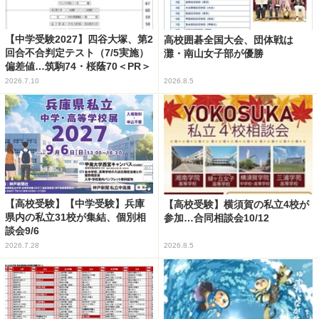
【中学受験2027】四谷大塚、第2
高校囲碁全国大会、団体戦は
回合不合判定テスト（7/5実施）
灘・南山女子部が優勝
偏差値…筑駒74・桜蔭70＜PR＞
2026.7.10
2026.8.5
【高校受験】【中学受験】兵庫
【高校受験】横須賀の私立4校が
県内の私立31校が集結、個別相
参加…合同相談会10/12
談会9/6
2026.7.28
2026.8.5