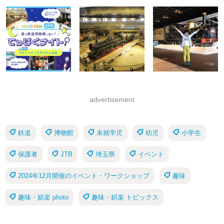
advertisement
鉄道
博物館
未就学児
幼児
小学生
保護者
JTB
埼玉県
イベント
2024年12月開催のイベント・ワークショップ
趣味
趣味・娯楽 photo
趣味・娯楽 トピックス