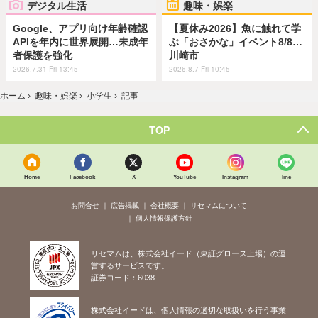
デジタル生活
趣味・娯楽
Google、アプリ向け年齢確認
【夏休み2026】魚に触れて学
APIを年内に世界展開…未成年
ぶ「おさかな」イベント8/8…
者保護を強化
川崎市
2026.7.31 Fri 13:45
2026.8.7 Fri 10:45
ホーム
›
趣味・娯楽
›
小学生
›
記事
TOP
Home
Facebook
X
YouTube
Instagram
line
お問合せ
広告掲載
会社概要
リセマムについて
個人情報保護方針
リセマムは、株式会社イード（東証グロース上場）の運
営するサービスです。
証券コード：6038
株式会社イードは、個人情報の適切な取扱いを行う事業