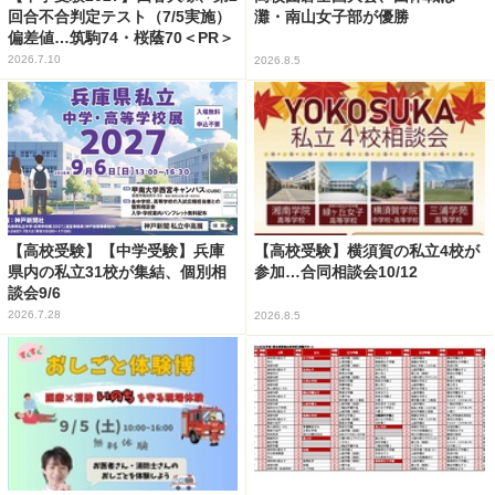
回合不合判定テスト（7/5実施）
灘・南山女子部が優勝
偏差値…筑駒74・桜蔭70＜PR＞
2026.7.10
2026.8.5
【高校受験】【中学受験】兵庫
【高校受験】横須賀の私立4校が
県内の私立31校が集結、個別相
参加…合同相談会10/12
談会9/6
2026.7.28
2026.8.5