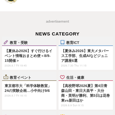
advertisement
NEWS CATEGORY
教育・受験
教育ICT
【夏休み2026】すぐ行けるイ
【夏休み2026】東大メタバー
ベント情報おまとめ便＜8/9-
ス工学部、生成AIなどジュニ
15開催＞
ア講座6選
2026.8.7 Fri 19:45
2026.7.30 Thu 11:15
教育イベント
生活・健康
東京都市大「科学体験教室」
【高校野球2026夏】第4日青
24の実験企画…小中向け9/6
森山田・東日大昌平・大分
商・英明が勝利、第5日は花巻
2026.8.7 Fri 18:15
東vs新田ほか
2026.8.9 Sun 9:15