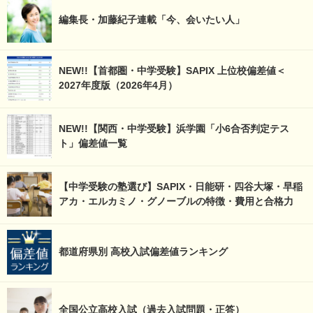
編集長・加藤紀子連載「今、会いたい人」
NEW!!【首都圏・中学受験】SAPIX 上位校偏差値＜
2027年度版（2026年4月）
NEW!!【関西・中学受験】浜学園「小6合否判定テス
ト」偏差値一覧
【中学受験の塾選び】SAPIX・日能研・四谷大塚・早稲
アカ・エルカミノ・グノーブルの特徴・費用と合格力
都道府県別 高校入試偏差値ランキング
全国公立高校入試（過去入試問題・正答）