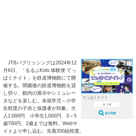
JTBパブリッシングは2024年12
月6日、「るるぶKids 体験便 てっ
ぱくナイト」を鉄道博物館にて開
催する。閉園後の鉄道博物館を貸
し切り、館内の展示やシミュレー
てっぱくナイト
タなどを楽しむ。未就学児～小学
全 3 枚
生程度の子供と保護者が対象。大
拡大写真
人2,000円、小学生1,000円、3～5
歳700円、2歳までは無料。Webサ
イトより申し込む。先着200組程度。