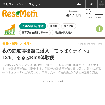
リセマム メンバーズ
Language
JP
/
CN
menu
search
大学受験 by 東進
医学部
東大受験
医専予備校徹底リサーチ
河合塾×東大特集
親子で考える大学選び
高校受験
中学受験
小学校受験
趣味・娯楽
小学生
2024.10.21 Mon 19:45
共通テスト
夏休み
8月開催学校説明会・相談会
夜の鉄道博物館に潜入「てっぱくナイト」
8月開催イベント・WS
全国公立高校 過去問
人気記事
12/6、るるぶKids体験便
自由研究教材（小学生向け）
自由研究教材（中学生向け）
ランキング
JTBパブリッシングは2024年12月6日、「るるぶKids 体験便 てっぱくナイ
ト」を鉄道博物館にて開催する。閉園後の鉄道博物館を貸し切り、館内の展示
やシミュレータなどを楽しむ。未就学児～小学生程度の子供と保護者が対象。
大人2,000円、小学生1,000円、3～5歳700円、2歳までは無料。Webサイトよ
り申し込む。先着200組程度。
advertisement