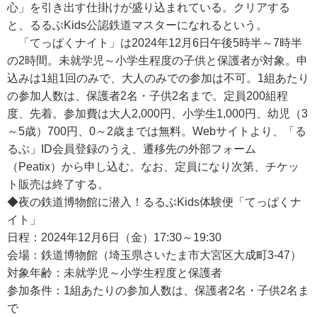
心」を引き出す仕掛けが盛り込まれている。クリアする
と、るるぶKids公認鉄道マスターになれるという。
「てっぱくナイト」は2024年12月6日午後5時半～7時半
の2時間。未就学児～小学生程度の子供と保護者が対象。申
込みは1組1回のみで、大人のみでの参加は不可。1組あたり
の参加人数は、保護者2名・子供2名まで。定員200組程
度、先着。参加費は大人2,000円、小学生1,000円、幼児（3
～5歳）700円、0～2歳までは無料。Webサイトより、「る
るぶ」ID会員登録のうえ、遷移先の外部フォーム
（Peatix）から申し込む。なお、定員になり次第、チケッ
ト販売は終了する。
◆夜の鉄道博物館に潜入！るるぶKids体験便「てっぱくナ
イト」
日程：2024年12月6日（金）17:30～19:30
会場：鉄道博物館（埼玉県さいたま市大宮区大成町3-47）
対象年齢：未就学児～小学生程度と保護者
参加条件：1組あたりの参加人数は、保護者2名・子供2名ま
で