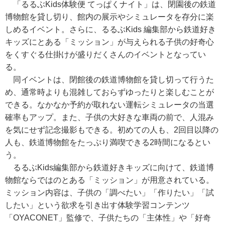
「るるぶKids体験便 てっぱくナイト」は、閉園後の鉄道
博物館を貸し切り、館内の展示やシミュレータを存分に楽
しめるイベント。さらに、るるぶKids 編集部から鉄道好き
キッズにとある「ミッション」が与えられる子供の好奇心
をくすぐる仕掛けが盛りだくさんのイベントとなってい
る。
同イベントは、閉館後の鉄道博物館を貸し切って行うた
め、通常時よりも混雑しておらずゆったりと楽しむことが
できる。なかなか予約が取れない運転シミュレータの当選
確率もアップ。また、子供の大好きな車両の前で、人混み
を気にせず記念撮影もできる。初めての人も、2回目以降の
人も、鉄道博物館をたっぷり満喫できる2時間になるとい
う。
るるぶKids編集部から鉄道好きキッズに向けて、鉄道博
物館ならではのとある「ミッション」が用意されている。
ミッション内容は、子供の「調べたい」「作りたい」「試
したい」という欲求を引き出す体験学習コンテンツ
「OYACONET」監修で、子供たちの「主体性」や「好奇