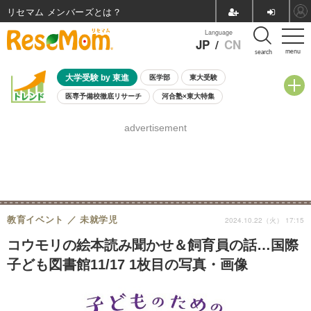
リセマム メンバーズ
Language
JP
/
CN
menu
search
大学受験 by 東進
医学部
東大受験
医専予備校徹底リサーチ
河合塾×東大特集
親子で考える大学選び
高校受験
中学受験
小学校受験
advertisement
共通テスト
夏休み
8月開催学校説明会・相談会
8月開催イベント・WS
全国公立高校 過去問
人気記事
自由研究教材（小学生向け）
自由研究教材（中学生向け）
ランキング
教育イベント
未就学児
2024.10.22（火） 17:15
コウモリの絵本読み聞かせ＆飼育員の話…国際
子ども図書館11/17 1枚目の写真・画像