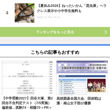
【夏休み2026】ねったいかん「昆虫展」ヘラ
クレス展示や小中学生無料も
2026.7.9 Thu 13:15
ランキングをもっと見る
こちらの記事もおすすめ
【中学受験2027】四谷大塚、第2
高校囲碁全国大会、団体戦は
回合不合判定テスト（7/5実施）
灘・南山女子部が優勝
偏差値…筑駒74・桜蔭70＜PR＞