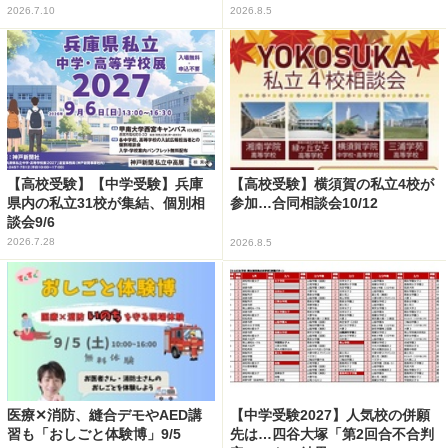
2026.7.10
2026.8.5
【高校受験】【中学受験】兵庫
【高校受験】横須賀の私立4校が
県内の私立31校が集結、個別相
参加…合同相談会10/12
談会9/6
2026.7.28
2026.8.5
医療✕消防、縫合デモやAED講
【中学受験2027】人気校の併願
習も「おしごと体験博」9/5
先は…四谷大塚「第2回合不合判