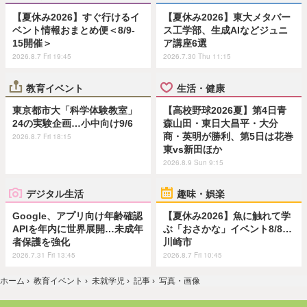
【夏休み2026】すぐ行けるイ
【夏休み2026】東大メタバー
ベント情報おまとめ便＜8/9-
ス工学部、生成AIなどジュニ
15開催＞
ア講座6選
2026.8.7 Fri 19:45
2026.7.30 Thu 11:15
教育イベント
生活・健康
東京都市大「科学体験教室」
【高校野球2026夏】第4日青
24の実験企画…小中向け9/6
森山田・東日大昌平・大分
商・英明が勝利、第5日は花巻
2026.8.7 Fri 18:15
東vs新田ほか
2026.8.9 Sun 9:15
デジタル生活
趣味・娯楽
Google、アプリ向け年齢確認
【夏休み2026】魚に触れて学
APIを年内に世界展開…未成年
ぶ「おさかな」イベント8/8…
者保護を強化
川崎市
2026.7.31 Fri 13:45
2026.8.7 Fri 10:45
ホーム
›
教育イベント
›
未就学児
›
記事
›
写真・画像