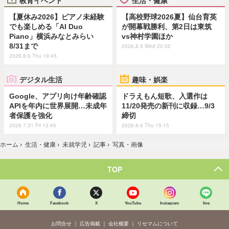
教育イベント
生活・健康
【夏休み2026】ピアノ未経験
【高校野球2026夏】仙台育英
でも楽しめる「AI Duo
が開幕戦勝利、第2日は東筑
Piano」横浜みなとみらい
vs神村学園ほか
8/31まで
2026.8.5 Wed 20:32
2026.8.6 Thu 19:45
デジタル生活
趣味・娯楽
Google、アプリ向け年齢確認
ドラえもん短歌、入選作は
APIを年内に世界展開…未成年
11/20発売の新刊に収録…9/3
者保護を強化
締切
2026.7.31 Fri 13:45
2026.8.6 Thu 15:15
ホーム
›
生活・健康
›
未就学児
›
記事
›
写真・画像
TOP
Home
Facebook
X
YouTube
Instagram
line
お問合せ
広告掲載
会社概要
リセマムについて