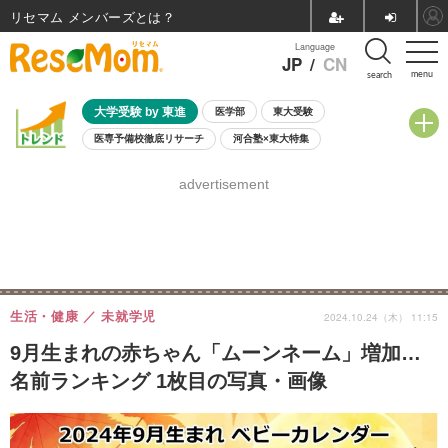
リセマム メンバーズ
Language
JP
/
CN
menu
search
大学受験 by 東進
医学部
東大受験
医専予備校徹底リサーチ
河合塾×東大特集
親子で考える大学選び
高校受験
中学受験
小学校受験
advertisement
共通テスト
夏休み
8月開催学校説明会・相談会
8月開催イベント・WS
全国公立高校 過去問
人気記事
自由研究教材（小学生向け）
自由研究教材（中学生向け）
ランキング
生活・健康
未就学児
2024.10.24（木） 11:15
9月生まれの赤ちゃん「ムーンネーム」増加…
名前ランキング 1枚目の写真・画像