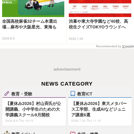
全国高校麻雀32チーム本選出
渋幕や東大寺学園など40校、高
場…麻布や大阪星光、東海も
校生クイズTOKYOラウンドへ
2026.8.5
2026.7.29
Recommended by
advertisement
NEWS CATEGORY
教育・受験
教育ICT
【夏休み2026】村山斉氏が公
【夏休み2026】東大メタバー
開講義、小中学生のための大
ス工学部、生成AIなどジュニ
学講義スクール9月開校
ア講座6選
2026.8.6 Thu 19:15
2026.7.30 Thu 11:15