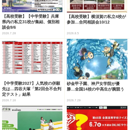
【高校受験】【中学受験】兵庫
【高校受験】横須賀の私立4校が
県内の私立31校が集結、個別相
参加…合同相談会10/12
談会9/6
2026.7.28
2026.8.5
【中学受験2027】人気校の併願
砂金甲子園、神戸女学院が優
先は…四谷大塚「第2回合不合判
勝…全国14校の中高生が腕競う
定テスト」結果
2026.7.16
2026.7.29