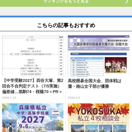
ランキングをもっと見る
こちらの記事もおすすめ
【中学受験2027】四谷大塚、第2
高校囲碁全国大会、団体戦は
回合不合判定テスト（7/5実施）
灘・南山女子部が優勝
偏差値…筑駒74・桜蔭70＜PR＞
2026.7.10
2026.8.5