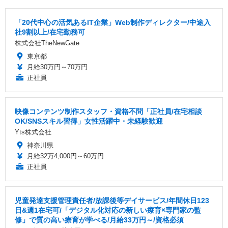
「20代中心の活気あるIT企業」Web制作ディレクター/中途入
社9割以上/在宅勤務可
株式会社TheNewGate
東京都
月給30万円～70万円
正社員
映像コンテンツ制作スタッフ・資格不問「正社員/在宅相談
OK/SNSスキル習得」女性活躍中・未経験歓迎
Yts株式会社
神奈川県
月給32万4,000円～60万円
正社員
児童発達支援管理責任者/放課後等デイサービス/年間休日123
日&週1在宅可/「デジタル化対応の新しい療育×専門家の監
修」で質の高い療育が学べる/月給33万円～/資格必須