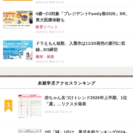
2026.8.5 Wed 23:45
4歳~小3対象「プレジデントFamily祭2026」9/6、
東大医療体験も
教育イベント
2026.8.5 Wed 17:15
ドラえもん短歌、入選作は11/20発売の新刊に収
録...9/3締切
趣味・娯楽
2026.8.5 Wed 21:15
未就学児アクセスランキング
赤ちゃん名づけトレンド2026年上半期、1位
「凛」…リクスタ発表
2026.6.30 Tue 9:15
2位「誠」1位は…男児名前ランキング2024-