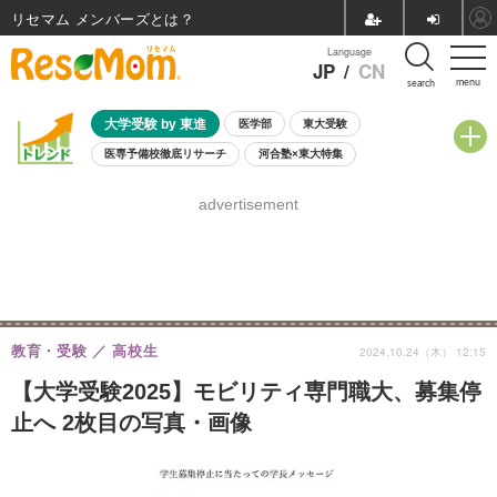
リセマム メンバーズ
Language
JP
/
CN
menu
search
大学受験 by 東進
医学部
東大受験
医専予備校徹底リサーチ
河合塾×東大特集
親子で考える大学選び
高校受験
中学受験
小学校受験
advertisement
共通テスト
夏休み
8月開催学校説明会・相談会
8月開催イベント・WS
全国公立高校 過去問
人気記事
自由研究教材（小学生向け）
自由研究教材（中学生向け）
ランキング
教育・受験
高校生
2024.10.24（木） 12:15
【大学受験2025】モビリティ専門職大、募集停
止へ 2枚目の写真・画像