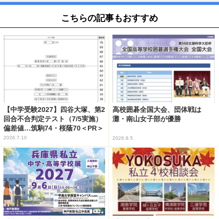
こちらの記事もおすすめ
【中学受験2027】四谷大塚、第2
高校囲碁全国大会、団体戦は
回合不合判定テスト（7/5実施）
灘・南山女子部が優勝
偏差値…筑駒74・桜蔭70＜PR＞
2026.7.10
2026.8.5