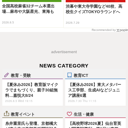
全国高校麻雀32チーム本選出
渋幕や東大寺学園など40校、高
場…麻布や大阪星光、東海も
校生クイズTOKYOラウンドへ
2026.8.5
2026.7.29
Recommended by
advertisement
NEWS CATEGORY
教育・受験
教育ICT
【夏休み2026】教育版マイク
【夏休み2026】東大メタバー
ラでまちづくり、親子30組無
ス工学部、生成AIなどジュニ
料…嘉悦大8/24
ア講座6選
2026.8.5 Wed 19:15
2026.7.30 Thu 11:15
教育イベント
生活・健康
糸井重里氏ら登壇、京都橘大
【高校野球2026夏】仙台育英