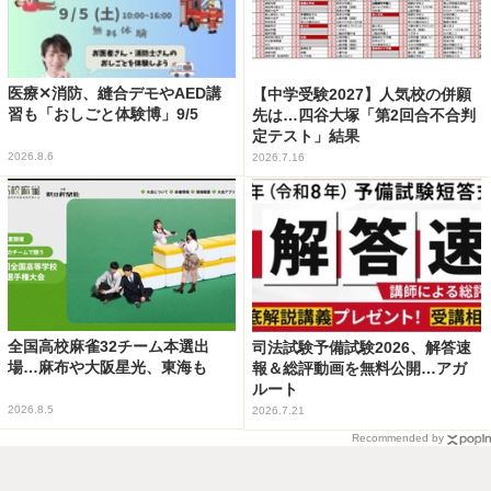
医療✕消防、縫合デモやAED講
【中学受験2027】人気校の併願
習も「おしごと体験博」9/5
先は…四谷大塚「第2回合不合判
定テスト」結果
2026.8.6
2026.7.16
全国高校麻雀32チーム本選出
司法試験予備試験2026、解答速
場…麻布や大阪星光、東海も
報＆総評動画を無料公開…アガ
ルート
2026.8.5
2026.7.21
Recommended by