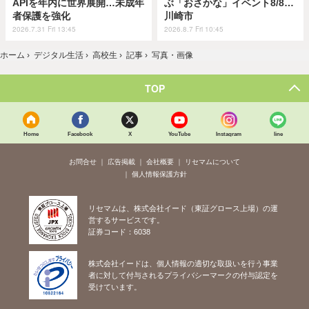
APIを年内に世界展開…未成年
ぶ「おさかな」イベント8/8…
者保護を強化
川崎市
2026.7.31 Fri 13:45
2026.8.7 Fri 10:45
ホーム
›
デジタル生活
›
高校生
›
記事
›
写真・画像
TOP
Home
Facebook
X
YouTube
Instagram
line
お問合せ
広告掲載
会社概要
リセマムについて
個人情報保護方針
リセマムは、株式会社イード（東証グロース上場）の運
営するサービスです。
証券コード：6038
株式会社イードは、個人情報の適切な取扱いを行う事業
者に対して付与されるプライバシーマークの付与認定を
受けています。