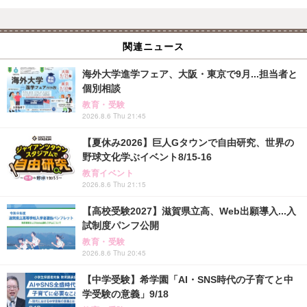
関連ニュース
海外大学進学フェア、大阪・東京で9月...担当者と
個別相談
教育・受験
2026.8.6 Thu 21:45
【夏休み2026】巨人Gタウンで自由研究、世界の
野球文化学ぶイベント8/15-16
教育イベント
2026.8.6 Thu 21:15
【高校受験2027】滋賀県立高、Web出願導入...入
試制度パンフ公開
教育・受験
2026.8.6 Thu 20:45
【中学受験】希学園「AI・SNS時代の子育てと中
学受験の意義」9/18