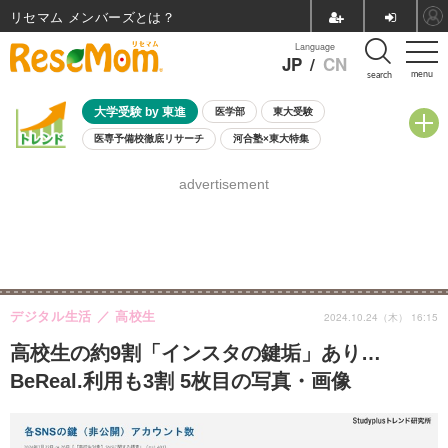
リセマム メンバーズ
Language
JP
/
CN
menu
search
大学受験 by 東進
医学部
東大受験
医専予備校徹底リサーチ
河合塾×東大特集
親子で考える大学選び
高校受験
中学受験
小学校受験
advertisement
共通テスト
夏休み
8月開催学校説明会・相談会
8月開催イベント・WS
全国公立高校 過去問
人気記事
自由研究教材（小学生向け）
自由研究教材（中学生向け）
ランキング
デジタル生活
高校生
2024.10.24（木） 16:15
高校生の約9割「インスタの鍵垢」あり…
BeReal.利用も3割 5枚目の写真・画像