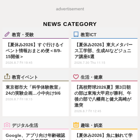
advertisement
NEWS CATEGORY
教育・受験
教育ICT
【夏休み2026】すぐ行けるイ
【夏休み2026】東大メタバー
ベント情報おまとめ便＜8/9-
ス工学部、生成AIなどジュニ
15開催＞
ア講座6選
2026.8.7 Fri 19:45
2026.7.30 Thu 11:15
教育イベント
生活・健康
東京都市大「科学体験教室」
【高校野球2026夏】第3日朝
24の実験企画…小中向け9/6
の部は東海大甲府が勝利、午
後の部で八幡商と健大高崎が
2026.8.7 Fri 18:15
激突
2026.8.7 Fri 12:45
デジタル生活
趣味・娯楽
Google、アプリ向け年齢確認
【夏休み2026】魚に触れて学