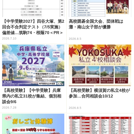
【中学受験2027】四谷大塚、第2
高校囲碁全国大会、団体戦は
回合不合判定テスト（7/5実施）
灘・南山女子部が優勝
偏差値…筑駒74・桜蔭70＜PR＞
2026.7.10
2026.8.5
【高校受験】【中学受験】兵庫
【高校受験】横須賀の私立4校が
県内の私立31校が集結、個別相
参加…合同相談会10/12
談会9/6
2026.7.28
2026.8.5