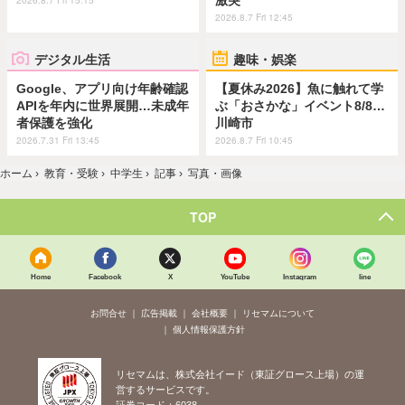
激突
2026.8.7 Fri 15:15
2026.8.7 Fri 12:45
デジタル生活
趣味・娯楽
Google、アプリ向け年齢確認
【夏休み2026】魚に触れて学
APIを年内に世界展開…未成年
ぶ「おさかな」イベント8/8…
者保護を強化
川崎市
2026.7.31 Fri 13:45
2026.8.7 Fri 10:45
ホーム
›
教育・受験
›
中学生
›
記事
›
写真・画像
TOP
Home
Facebook
X
YouTube
Instagram
line
お問合せ
広告掲載
会社概要
リセマムについて
個人情報保護方針
リセマムは、株式会社イード（東証グロース上場）の運
営するサービスです。
証券コード：6038