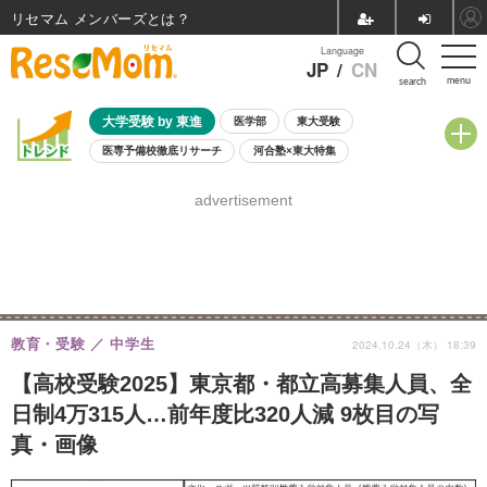
リセマム メンバーズ
Language
JP
/
CN
menu
search
大学受験 by 東進
医学部
東大受験
医専予備校徹底リサーチ
河合塾×東大特集
親子で考える大学選び
高校受験
中学受験
小学校受験
advertisement
共通テスト
夏休み
8月開催学校説明会・相談会
8月開催イベント・WS
全国公立高校 過去問
人気記事
自由研究教材（小学生向け）
自由研究教材（中学生向け）
ランキング
教育・受験
中学生
2024.10.24（木） 18:39
【高校受験2025】東京都・都立高募集人員、全
日制4万315人…前年度比320人減 9枚目の写
真・画像