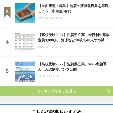
【自由研究・地学】地震の液状化現象を再現
しよう（中学生向け）
2018.7.24 Tue 10:15
【高校受験2027】滋賀県立高、全日制の募集
定員9,080人…河瀬など10校で40人ずつ減
2026.7.9 Thu 19:45
【高校受験2027】滋賀県立高、Web出願導
入…入試制度パンフ公開
2026.8.7 Fri 14:45
ランキングをもっと見る
こちらの記事もおすすめ