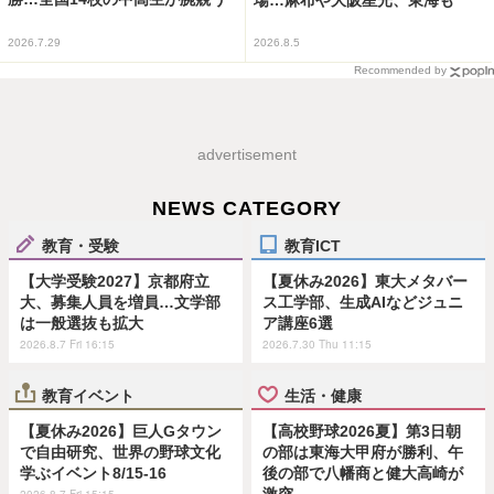
2026.7.29
2026.8.5
Recommended by
advertisement
NEWS CATEGORY
教育・受験
教育ICT
【大学受験2027】京都府立
【夏休み2026】東大メタバー
大、募集人員を増員…文学部
ス工学部、生成AIなどジュニ
は一般選抜も拡大
ア講座6選
2026.8.7 Fri 16:15
2026.7.30 Thu 11:15
教育イベント
生活・健康
【夏休み2026】巨人Gタウン
【高校野球2026夏】第3日朝
で自由研究、世界の野球文化
の部は東海大甲府が勝利、午
学ぶイベント8/15-16
後の部で八幡商と健大高崎が