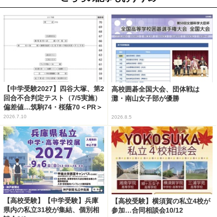
【中学受験2027】四谷大塚、第2
高校囲碁全国大会、団体戦は
回合不合判定テスト（7/5実施）
灘・南山女子部が優勝
偏差値…筑駒74・桜蔭70＜PR＞
2026.7.10
2026.8.5
【高校受験】【中学受験】兵庫
【高校受験】横須賀の私立4校が
県内の私立31校が集結、個別相
参加…合同相談会10/12