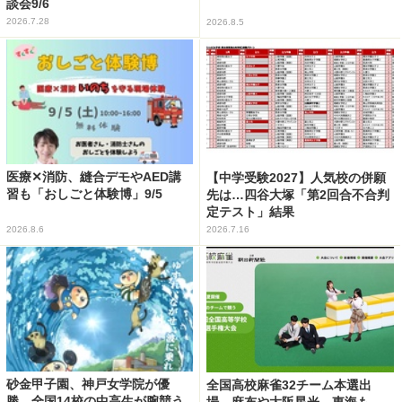
談会9/6
2026.7.28
2026.8.5
医療✕消防、縫合デモやAED講
【中学受験2027】人気校の併願
習も「おしごと体験博」9/5
先は…四谷大塚「第2回合不合判
定テスト」結果
2026.8.6
2026.7.16
砂金甲子園、神戸女学院が優
全国高校麻雀32チーム本選出
勝…全国14校の中高生が腕競う
場…麻布や大阪星光、東海も