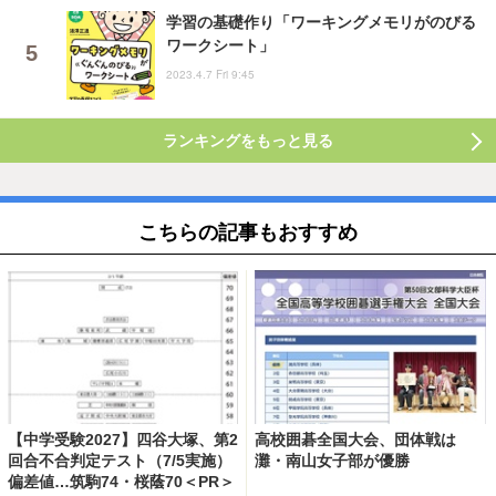
学習の基礎作り「ワーキングメモリがのびる
ワークシート」
2023.4.7 Fri 9:45
ランキングをもっと見る
こちらの記事もおすすめ
【中学受験2027】四谷大塚、第2
高校囲碁全国大会、団体戦は
回合不合判定テスト（7/5実施）
灘・南山女子部が優勝
偏差値…筑駒74・桜蔭70＜PR＞