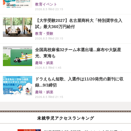
教育イベント
2026.8.5 Wed 23:15
【大学受験2027】名古屋商科大「特別奨学生入
試」最大360万円給付
教育・受験
2026.8.5 Wed 20:15
全国高校麻雀32チーム本選出場...麻布や大阪星
光、東海も
趣味・娯楽
2026.8.5 Wed 1:45
ドラえもん短歌、入選作は11/20発売の新刊に収
録...9/3締切
趣味・娯楽
2026.8.5 Wed 21:15
未就学児アクセスランキング