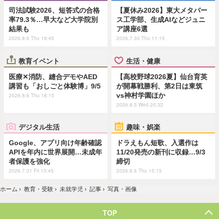
司法試験2026、短答式の合格
【夏休み2026】東大メタバー
率79.3％…早大など大学院別
ス工学部、生成AIなどジュニ
結果も
ア講座6選
2026.8.6 Thu 18:45
2026.7.30 Thu 11:15
教育イベント
生活・健康
医療✕消防、縫合デモやAED
【高校野球2026夏】仙台育英
講習も「おしごと体験博」9/5
が開幕戦勝利、第2日は東筑
vs神村学園ほか
2026.8.6 Thu 18:15
2026.8.5 Wed 20:32
デジタル生活
趣味・娯楽
Google、アプリ向け年齢確認
ドラえもん短歌、入選作は
APIを年内に世界展開…未成年
11/20発売の新刊に収録…9/3
者保護を強化
締切
2026.7.31 Fri 13:45
2026.8.6 Thu 15:15
ホーム
›
教育・受験
›
未就学児
›
記事
›
写真・画像
TOP