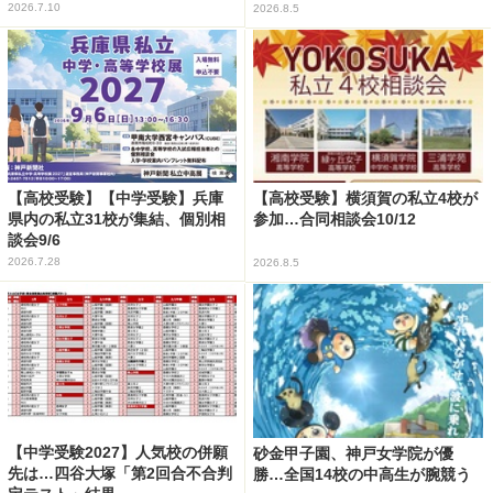
2026.7.10
2026.8.5
【高校受験】【中学受験】兵庫
【高校受験】横須賀の私立4校が
県内の私立31校が集結、個別相
参加…合同相談会10/12
談会9/6
2026.7.28
2026.8.5
【中学受験2027】人気校の併願
砂金甲子園、神戸女学院が優
先は…四谷大塚「第2回合不合判
勝…全国14校の中高生が腕競う