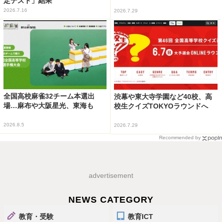
定テスト」結果
2026.7.16
2026.7.29
全国高校麻雀32チーム本選出
渋幕や東大寺学園など40校、高
場…麻布や大阪星光、東海も
校生クイズTOKYOラウンドへ
2026.8.5
2026.7.29
Recommended by
advertisement
NEWS CATEGORY
教育・受験
教育ICT