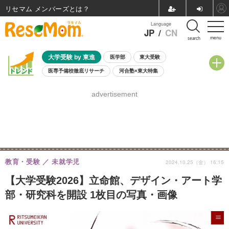
リセマム メンバーズ
Language
JP
/
CN
menu
search
大学受験 by 東進
医学部
東大受験
医専予備校徹底リサーチ
河合塾×東大特集
親子で考える大学選び
高校受験
中学受験
小学校受験
advertisement
共通テスト
夏休み
8月開催学校説明会・相談会
8月開催イベント・WS
全国公立高校 過去問
人気記事
自由研究教材（小学生向け）
自由研究教材（中学生向け）
ランキング
教育・受験
未就学児
2024.10.25（金） 16:15
【大学受験2026】立命館、デザイン・アート学
部・研究科を開設 1枚目の写真・画像