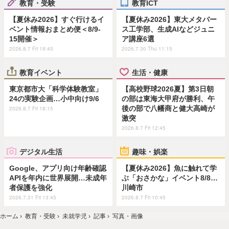
教育・受験
教育ICT
【夏休み2026】すぐ行けるイ
【夏休み2026】東大メタバー
ベント情報おまとめ便＜8/9-
ス工学部、生成AIなどジュニ
15開催＞
ア講座6選
2026.8.7 Fri 19:45
2026.7.30 Thu 11:15
教育イベント
生活・健康
東京都市大「科学体験教室」
【高校野球2026夏】第3日朝
24の実験企画…小中向け9/6
の部は東海大甲府が勝利、午
後の部で八幡商と健大高崎が
2026.8.7 Fri 18:15
激突
2026.8.7 Fri 12:45
デジタル生活
趣味・娯楽
Google、アプリ向け年齢確認
【夏休み2026】魚に触れて学
APIを年内に世界展開…未成年
ぶ「おさかな」イベント8/8…
者保護を強化
川崎市
2026.7.31 Fri 13:45
2026.8.7 Fri 10:45
ホーム
›
教育・受験
›
未就学児
›
記事
›
写真・画像