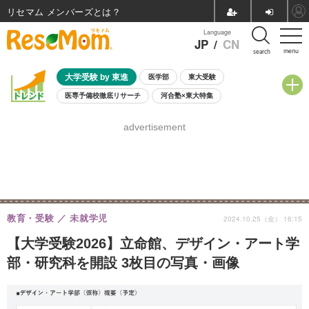
リセマム メンバーズ
Language
JP
/
CN
menu
search
大学受験 by 東進
医学部
東大受験
医専予備校徹底リサーチ
河合塾×東大特集
親子で考える大学選び
高校受験
中学受験
小学校受験
advertisement
共通テスト
夏休み
8月開催学校説明会・相談会
8月開催イベント・WS
全国公立高校 過去問
人気記事
自由研究教材（小学生向け）
自由研究教材（中学生向け）
ランキング
教育・受験
未就学児
2024.10.25（金） 16:15
【大学受験2026】立命館、デザイン・アート学
部・研究科を開設 3枚目の写真・画像