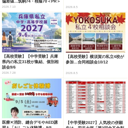
偏差値…筑駒74・桜蔭70＜PR＞
2026.7.10
2026.8.5
【高校受験】【中学受験】兵庫
【高校受験】横須賀の私立4校が
県内の私立31校が集結、個別相
参加…合同相談会10/12
談会9/6
2026.7.28
2026.8.5
医療✕消防、縫合デモやAED講
【中学受験2027】人気校の併願
習も「おしごと体験博」9/5
先は…四谷大塚「第2回合不合判