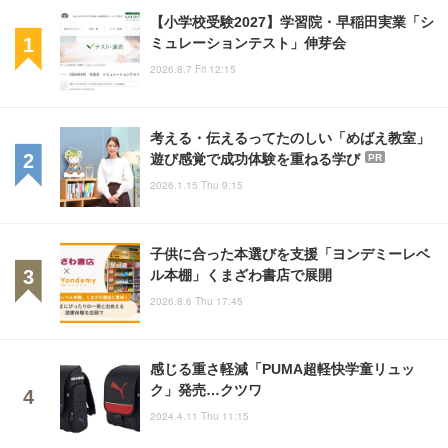
【小学校受験2027】学習院・早稲田実業「シ
ミュレーションテスト」伸芽会
2026.8.7 Fri 12:15
考える・伝えるってたのしい「めばえ教室」
遊び感覚で成功体験を重ねる学び
PR
2026.1.15 Thu 9:15
子供に合った本選びを支援「ヨンデミーレベ
ル本棚」くまざわ書店で展開
2026.8.6 Thu 17:45
感じる重さ軽減「PUMA超軽快学童リュッ
ク」発売…クツワ
2024.4.11 Thu 11:15