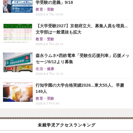
学受験の意義」9/18
教育・受験
2026.8.6 Thu 15:45
【大学受験2027】京都府立大、募集人員を増員...
文学部は一般選抜も拡大
教育・受験
2026.8.6 Thu 22:15
森永ラムネ×西鉄電車「受験生応援列車」応援メッ
セージ8/12より募集
生活・健康
2026.8.6 Thu 15:15
行知学園の大学合格実績2026...東大55人、早慶
149人
教育・受験
2026.8.7 Fri 0:45
未就学児アクセスランキング