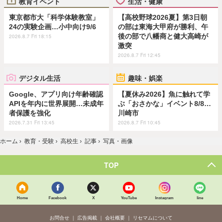
教育イベント
生活・健康
東京都市大「科学体験教室」
【高校野球2026夏】第3日朝
24の実験企画…小中向け9/6
の部は東海大甲府が勝利、午
後の部で八幡商と健大高崎が
2026.8.7 Fri 18:15
激突
2026.8.7 Fri 12:45
デジタル生活
趣味・娯楽
Google、アプリ向け年齢確認
【夏休み2026】魚に触れて学
APIを年内に世界展開…未成年
ぶ「おさかな」イベント8/8…
者保護を強化
川崎市
2026.7.31 Fri 13:45
2026.8.7 Fri 10:45
ホーム
›
教育・受験
›
高校生
›
記事
›
写真・画像
TOP
Home
Facebook
X
YouTube
Instagram
line
お問合せ
広告掲載
会社概要
リセマムについて