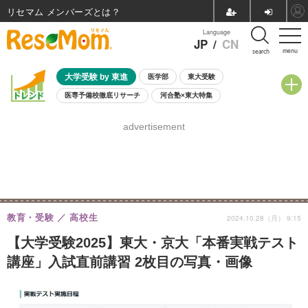
リセマム メンバーズ
Language
JP
/
CN
menu
search
大学受験 by 東進
医学部
東大受験
医専予備校徹底リサーチ
河合塾×東大特集
親子で考える大学選び
高校受験
中学受験
小学校受験
advertisement
共通テスト
夏休み
8月開催学校説明会・相談会
8月開催イベント・WS
全国公立高校 過去問
人気記事
自由研究教材（小学生向け）
自由研究教材（中学生向け）
ランキング
教育・受験
高校生
2024.10.28（月） 9:15
【大学受験2025】東大・京大「本番実戦テスト
講座」入試直前講習 2枚目の写真・画像