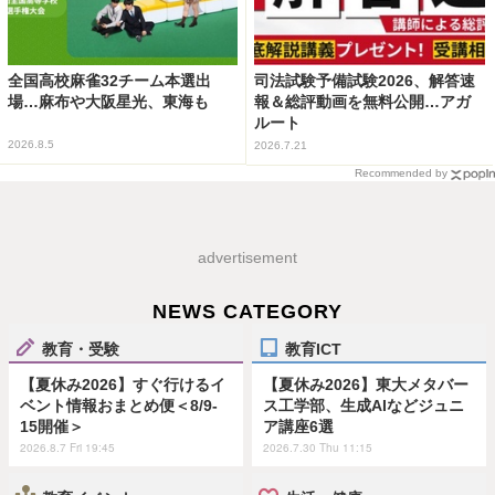
全国高校麻雀32チーム本選出
司法試験予備試験2026、解答速
場…麻布や大阪星光、東海も
報＆総評動画を無料公開…アガ
ルート
2026.8.5
2026.7.21
Recommended by
advertisement
NEWS CATEGORY
教育・受験
教育ICT
【夏休み2026】すぐ行けるイ
【夏休み2026】東大メタバー
ベント情報おまとめ便＜8/9-
ス工学部、生成AIなどジュニ
15開催＞
ア講座6選
2026.8.7 Fri 19:45
2026.7.30 Thu 11:15