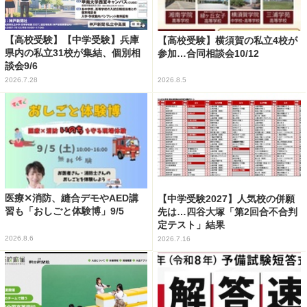
【高校受験】【中学受験】兵庫
【高校受験】横須賀の私立4校が
県内の私立31校が集結、個別相
参加…合同相談会10/12
談会9/6
2026.7.28
2026.8.5
医療✕消防、縫合デモやAED講
【中学受験2027】人気校の併願
習も「おしごと体験博」9/5
先は…四谷大塚「第2回合不合判
定テスト」結果
2026.8.6
2026.7.16