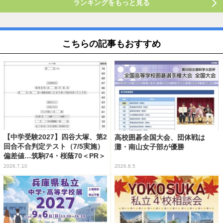
ランキングをもっと見る
こちらの記事もおすすめ
【中学受験2027】四谷大塚、第2
高校囲碁全国大会、団体戦は
回合不合判定テスト（7/5実施）
灘・南山女子部が優勝
偏差値…筑駒74・桜蔭70＜PR＞
2026.7.10
2026.8.5