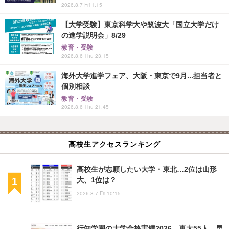
2026.8.7 Fri 1:15
【大学受験】東京科学大や筑波大「国立大学だけ
の進学説明会」8/29
教育・受験
2026.8.6 Thu 23:15
海外大学進学フェア、大阪・東京で9月...担当者と
個別相談
教育・受験
2026.8.6 Thu 21:45
高校生アクセスランキング
高校生が志願したい大学・東北…2位は山形
大、1位は？
2026.8.7 Fri 10:15
行知学園の大学合格実績2026…東大55人、早