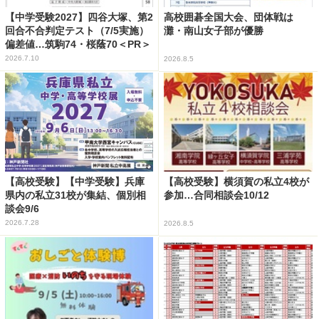
【中学受験2027】四谷大塚、第2
高校囲碁全国大会、団体戦は
回合不合判定テスト（7/5実施）
灘・南山女子部が優勝
偏差値…筑駒74・桜蔭70＜PR＞
2026.7.10
2026.8.5
【高校受験】【中学受験】兵庫
【高校受験】横須賀の私立4校が
県内の私立31校が集結、個別相
参加…合同相談会10/12
談会9/6
2026.7.28
2026.8.5