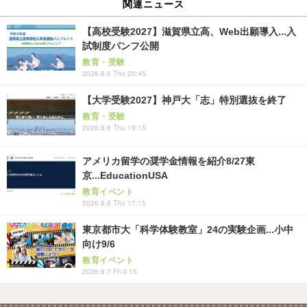
関連ニュース
【高校受験2027】滋賀県立高、Web出願導入...入
試制度パンフ公開
教育・受験
2026.8.6 Thu 20:45
【大学受験2027】神戸大「志」特別選抜を終了
教育・受験
2026.8.6 Thu 19:15
アメリカ留学の奨学金情報を紹介8/27東
京...EducationUSA
教育イベント
2026.8.6 Thu 17:15
東京都市大「科学体験教室」24の実験企画...小中
向け9/6
教育イベント
2026.8.7 Fri 0:15