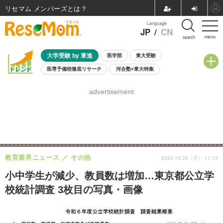
リセマム メンバーズ
Language
JP
/
CN
menu
search
大学受験 by 東進
医学部
東大受験
医専予備校徹底リサーチ
河合塾×東大特集
親子で考える大学選び
高校受験
中学受験
小学校受験
advertisement
共通テスト
夏休み
8月開催学校説明会・相談会
8月開催イベント・WS
全国公立高校 過去問
人気記事
自由研究教材（小学生向け）
自由研究教材（中学生向け）
ランキング
教育業界ニュース
その他
2024.10.28（月） 11:15
小中学生が減少、教員数は増加…東京都公立学
校統計調査 3枚目の写真・画像