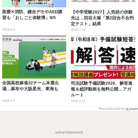
医療✕消防、縫合デモやAED講
【中学受験2027】人気校の併願
習も「おしごと体験博」9/5
先は…四谷大塚「第2回合不合判
定テスト」結果
2026.8.6
2026.7.16
全国高校麻雀32チーム本選出
司法試験予備試験2026、解答速
場…麻布や大阪星光、東海も
報＆総評動画を無料公開…アガ
ルート
2026.8.5
2026.7.21
Recommended by
advertisement