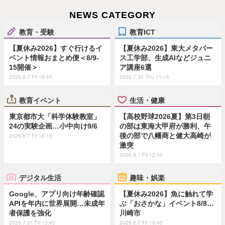
NEWS CATEGORY
教育・受験
教育ICT
【夏休み2026】すぐ行けるイ
【夏休み2026】東大メタバー
ベント情報おまとめ便＜8/9-
ス工学部、生成AIなどジュニ
15開催＞
ア講座6選
2026.8.7 Fri 19:45
2026.7.30 Thu 11:15
教育イベント
生活・健康
東京都市大「科学体験教室」
【高校野球2026夏】第3日朝
24の実験企画…小中向け9/6
の部は東海大甲府が勝利、午
後の部で八幡商と健大高崎が
2026.8.7 Fri 18:15
激突
2026.8.7 Fri 12:45
デジタル生活
趣味・娯楽
Google、アプリ向け年齢確認
【夏休み2026】魚に触れて学
APIを年内に世界展開…未成年
ぶ「おさかな」イベント8/8…
者保護を強化
川崎市
2026.7.31 Fri 13:45
2026.8.7 Fri 10:45