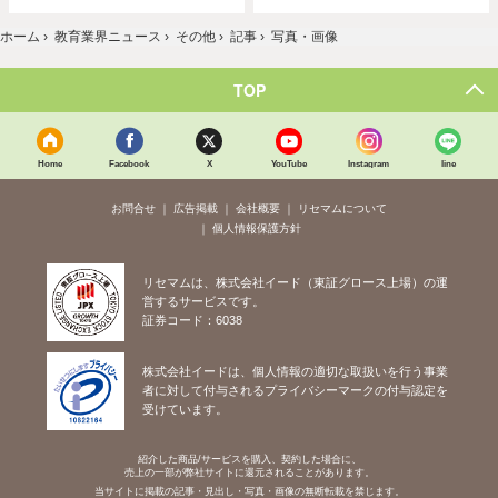
ホーム
›
教育業界ニュース
›
その他
›
記事
›
写真・画像
TOP
Home
Facebook
X
YouTube
Instagram
line
お問合せ
広告掲載
会社概要
リセマムについて
個人情報保護方針
リセマムは、株式会社イード（東証グロース上場）の運
営するサービスです。
証券コード：6038
株式会社イードは、個人情報の適切な取扱いを行う事業
者に対して付与されるプライバシーマークの付与認定を
受けています。
紹介した商品/サービスを購入、契約した場合に、
売上の一部が弊社サイトに還元されることがあります。
当サイトに掲載の記事・見出し・写真・画像の無断転載を禁じます。