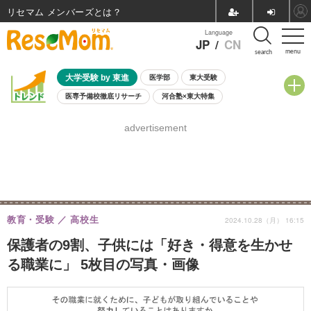
リセマム メンバーズ
Language
JP
/
CN
menu
search
大学受験 by 東進
医学部
東大受験
医専予備校徹底リサーチ
河合塾×東大特集
親子で考える大学選び
高校受験
中学受験
小学校受験
advertisement
共通テスト
夏休み
8月開催学校説明会・相談会
8月開催イベント・WS
全国公立高校 過去問
人気記事
自由研究教材（小学生向け）
自由研究教材（中学生向け）
ランキング
教育・受験
高校生
2024.10.28（月） 16:15
保護者の9割、子供には「好き・得意を生かせ
る職業に」 5枚目の写真・画像