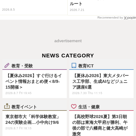
ルート
2026.8.5
2026.7.21
Recommended by
advertisement
NEWS CATEGORY
教育・受験
教育ICT
【夏休み2026】すぐ行けるイ
【夏休み2026】東大メタバー
ベント情報おまとめ便＜8/9-
ス工学部、生成AIなどジュニ
15開催＞
ア講座6選
2026.8.7 Fri 19:45
2026.7.30 Thu 11:15
教育イベント
生活・健康
東京都市大「科学体験教室」
【高校野球2026夏】第3日朝
24の実験企画…小中向け9/6
の部は東海大甲府が勝利、午
後の部で八幡商と健大高崎が
2026.8.7 Fri 18:15
激突