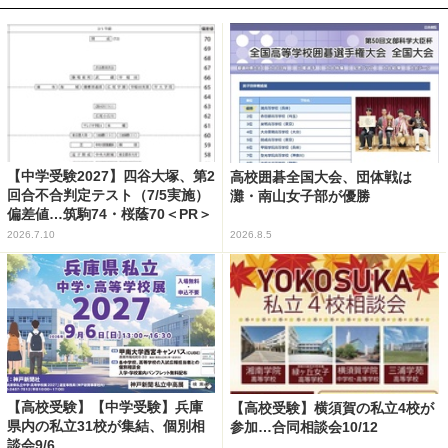
【中学受験2027】四谷大塚、第2
高校囲碁全国大会、団体戦は
回合不合判定テスト（7/5実施）
灘・南山女子部が優勝
偏差値…筑駒74・桜蔭70＜PR＞
2026.7.10
2026.8.5
【高校受験】【中学受験】兵庫
【高校受験】横須賀の私立4校が
県内の私立31校が集結、個別相
参加…合同相談会10/12
談会9/6