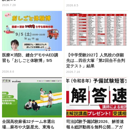
2026.7.28
2026.8.5
医療✕消防、縫合デモやAED講
【中学受験2027】人気校の併願
習も「おしごと体験博」9/5
先は…四谷大塚「第2回合不合判
定テスト」結果
2026.8.6
2026.7.16
全国高校麻雀32チーム本選出
司法試験予備試験2026、解答速
場…麻布や大阪星光、東海も
報＆総評動画を無料公開…アガ