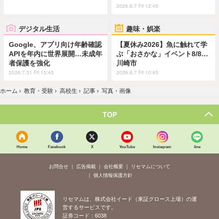
2026.8.7 Fri 12:45
デジタル生活
趣味・娯楽
Google、アプリ向け年齢確認
【夏休み2026】魚に触れて学
APIを年内に世界展開…未成年
ぶ「おさかな」イベント8/8…
者保護を強化
川崎市
2026.7.31 Fri 13:45
2026.8.7 Fri 10:45
ホーム
›
教育・受験
›
高校生
›
記事
›
写真・画像
TOP
Home
Facebook
X
YouTube
Instagram
line
お問合せ
広告掲載
会社概要
リセマムについて
個人情報保護方針
リセマムは、株式会社イード（東証グロース上場）の運
営するサービスです。
証券コード：6038