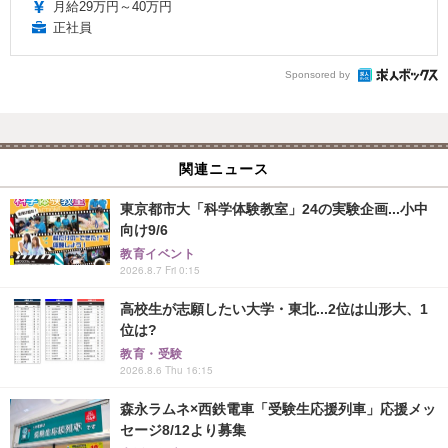
月給29万円～40万円
正社員
Sponsored by
関連ニュース
東京都市大「科学体験教室」24の実験企画...小中
向け9/6
教育イベント
2026.8.7 Fri 0:15
高校生が志願したい大学・東北...2位は山形大、1
位は?
教育・受験
2026.8.6 Thu 16:15
森永ラムネ×西鉄電車「受験生応援列車」応援メッ
セージ8/12より募集