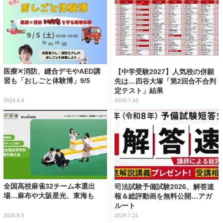
医療✕消防、縫合デモやAED講
【中学受験2027】人気校の併願
習も「おしごと体験博」9/5
先は…四谷大塚「第2回合不合判
定テスト」結果
2026.8.6
2026.7.16
全国高校麻雀32チーム本選出
司法試験予備試験2026、解答速
場…麻布や大阪星光、東海も
報＆総評動画を無料公開…アガ
ルート
2026.8.5
2026.7.21