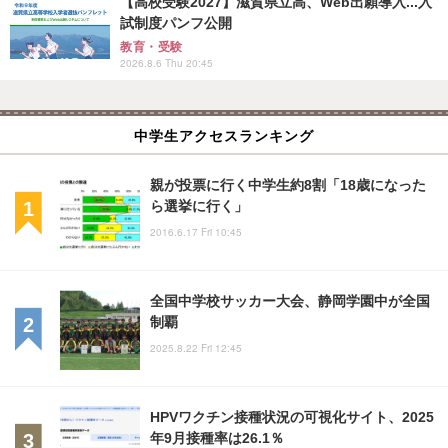
【高校受験2027】滋賀県立高、Web出願導入...入
試制度パンフ公開
教育・受験
2026.8.6 Thu 20:45
中学生アクセスランキング
親が投票に行く中学生約8割「18歳になった
ら選挙に行く」
2016.6.17 Fri 10:45
全国中学校サッカー大会、静岡学園中が全国
制覇
2025.8.22 Fri 12:45
HPVワクチン接種状況の可視化サイト、2025
年9月接種率は26.1％