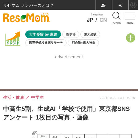
リセマム メンバーズ
Language
JP
/
CN
menu
search
大学受験 by 東進
医学部
東大受験
医専予備校徹底リサーチ
河合塾×東大特集
親子で考える大学選び
高校受験
中学受験
小学校受験
advertisement
共通テスト
夏休み
8月開催学校説明会・相談会
8月開催イベント・WS
全国公立高校 過去問
人気記事
自由研究教材（小学生向け）
自由研究教材（中学生向け）
ランキング
生活・健康
中学生
2024.10.29（火） 19:15
中高生5割、生成AI「学校で使用」東京都SNS
アンケート 1枚目の写真・画像