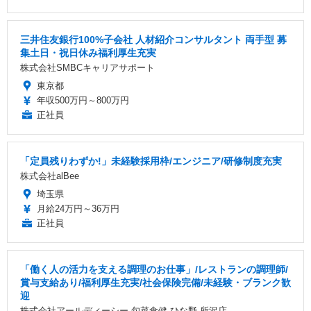
三井住友銀行100%子会社 人材紹介コンサルタント 両手型 募
集土日・祝日休み福利厚生充実
株式会社SMBCキャリアサポート
東京都
年収500万円～800万円
正社員
「定員残りわずか!」未経験採用枠/エンジニア/研修制度充実
株式会社alBee
埼玉県
月給24万円～36万円
正社員
「働く人の活力を支える調理のお仕事」/レストランの調理師/
賞与支給あり/福利厚生充実/社会保険完備/未経験・ブランク歓
迎
株式会社アールディーシー 旬菜食健 ひな野 所沢店