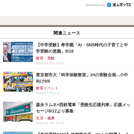
Sponsored by
関連ニュース
【中学受験】希学園「AI・SNS時代の子育てと中
学受験の意義」9/18
教育・受験
2026.8.6 Thu 15:45
東京都市大「科学体験教室」24の実験企画...小中
向け9/6
教育イベント
2026.8.7 Fri 0:15
森永ラムネ×西鉄電車「受験生応援列車」応援メッ
セージ8/12より募集
生活・健康
2026.8.6 Thu 15:15