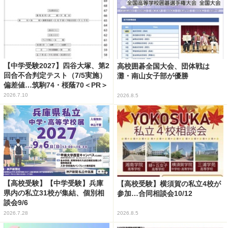
【中学受験2027】四谷大塚、第2
高校囲碁全国大会、団体戦は
回合不合判定テスト（7/5実施）
灘・南山女子部が優勝
偏差値…筑駒74・桜蔭70＜PR＞
2026.7.10
2026.8.5
【高校受験】【中学受験】兵庫
【高校受験】横須賀の私立4校が
県内の私立31校が集結、個別相
参加…合同相談会10/12
談会9/6
2026.7.28
2026.8.5