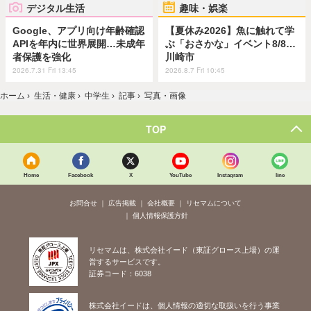
デジタル生活
趣味・娯楽
Google、アプリ向け年齢確認
【夏休み2026】魚に触れて学
APIを年内に世界展開…未成年
ぶ「おさかな」イベント8/8…
者保護を強化
川崎市
2026.7.31 Fri 13:45
2026.8.7 Fri 10:45
ホーム
›
生活・健康
›
中学生
›
記事
›
写真・画像
TOP
Home
Facebook
X
YouTube
Instagram
line
お問合せ
広告掲載
会社概要
リセマムについて
個人情報保護方針
リセマムは、株式会社イード（東証グロース上場）の運
営するサービスです。
証券コード：6038
株式会社イードは、個人情報の適切な取扱いを行う事業