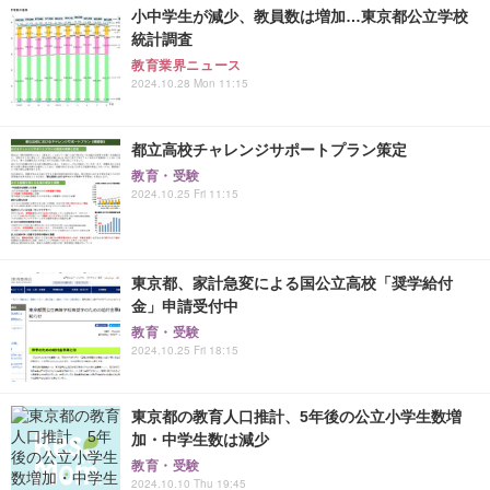
小中学生が減少、教員数は増加…東京都公立学校
統計調査
教育業界ニュース
2024.10.28 Mon 11:15
都立高校チャレンジサポートプラン策定
教育・受験
2024.10.25 Fri 11:15
東京都、家計急変による国公立高校「奨学給付
金」申請受付中
教育・受験
2024.10.25 Fri 18:15
東京都の教育人口推計、5年後の公立小学生数増
加・中学生数は減少
教育・受験
2024.10.10 Thu 19:45