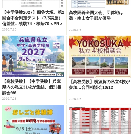
【中学受験2027】四谷大塚、第2
高校囲碁全国大会、団体戦は
回合不合判定テスト（7/5実施）
灘・南山女子部が優勝
偏差値…筑駒74・桜蔭70＜PR＞
2026.7.10
2026.8.5
【高校受験】【中学受験】兵庫
【高校受験】横須賀の私立4校が
県内の私立31校が集結、個別相
参加…合同相談会10/12
談会9/6
2026.7.28
2026.8.5