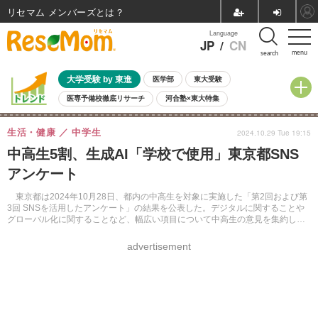
リセマム メンバーズ
Language
JP
/
CN
menu
search
大学受験 by 東進
医学部
東大受験
医専予備校徹底リサーチ
河合塾×東大特集
親子で考える大学選び
高校受験
中学受験
小学校受験
生活・健康
中学生
2024.10.29 Tue 19:15
共通テスト
夏休み
8月開催学校説明会・相談会
中高生5割、生成AI「学校で使用」東京都SNS
8月開催イベント・WS
全国公立高校 過去問
人気記事
アンケート
自由研究教材（小学生向け）
自由研究教材（中学生向け）
ランキング
東京都は2024年10月28日、都内の中高生を対象に実施した「第2回および第
3回 SNSを活用したアンケート」の結果を公表した。デジタルに関することや
グローバル化に関することなど、幅広い項目について中高生の意見を集約して
いる。
advertisement