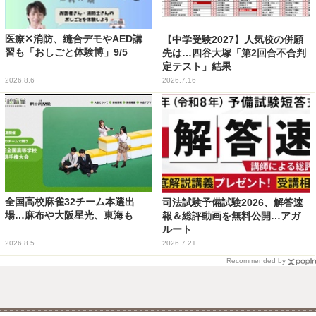
医療✕消防、縫合デモやAED講
【中学受験2027】人気校の併願
習も「おしごと体験博」9/5
先は…四谷大塚「第2回合不合判
定テスト」結果
2026.8.6
2026.7.16
全国高校麻雀32チーム本選出
司法試験予備試験2026、解答速
場…麻布や大阪星光、東海も
報＆総評動画を無料公開…アガ
ルート
2026.8.5
2026.7.21
Recommended by