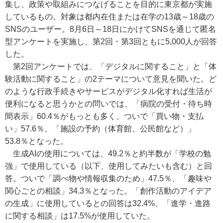
集し、政策や取組みにつなげることを目的に東京都が実施
しているもの。対象は都内在住または在学の13歳～18歳の
SNSのユーザー。8月6日～18日にかけてSNSを通じて匿名
型アンケートを実施し、第2回・第3回ともに5,000人が回答
した。
第2回アンケートでは、「デジタルに関すること」と「体
験活動に関すること」の2テーマについて意見を聞いた。ど
のような行政手続きやサービスがデジタル化すれば生活が
便利になると思うかとの問いでは、「病院の受付・待ち時
間表示」60.4％がもっとも多く、ついで「買い物・支払
い」57.6％、「施設の予約（体育館、公民館など）」
53.8％となった。
生成AIの使用については、49.2％と約半数が「学校の勉
強」で使用している（以下、使用してみたいも含む）と回
答。ついで「調べ物や情報収集のため」47.5％、「趣味や
関心ごとの相談」34.3％となった。「創作活動のアイデア
の生成」に使用しているとの回答は32.4%、「進学・進路
に関する相談」は17.5%が使用していた。