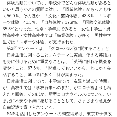
体験活動については、学校外でどんな体験活動があると
いいと思うかとの質問に対し、「職業体験」がもっとも多
く56.9％。そのほか、「文化・芸術体験」43.3％、「スポ
ーツ体験」41.3％、「自然体験」37.9%、「国際交流体験」
35.3%となった。性別・学年別でみると、女性中学生・男
性高校生・女性高校生では「職業体験」が多く、男性中学
生では「スポーツ体験」が支持された。
第3回アンケートは、「グローバル化に関すること」と
「日常生活に関すること」をテーマに実施。使える英語力
を身に付けるために重要なことは、「英語に触れる機会を
増やすこと」67.6％、「間違ってもいいから、とにかく会
話すること」60.5％に多く回答が集まった。
日常生活に関しては、中学生では「友達と過ごす時間」
が、高校生では「学校行事への参加」がコロナ禍よりも増
えたと回答。そのほか、新型コロナウイルスについて、い
まだに不安や不満に感じることとして、さまざまな意見が
自由記述で寄せられている。
SNSを活用したアンケートの調査結果は、東京都子供政