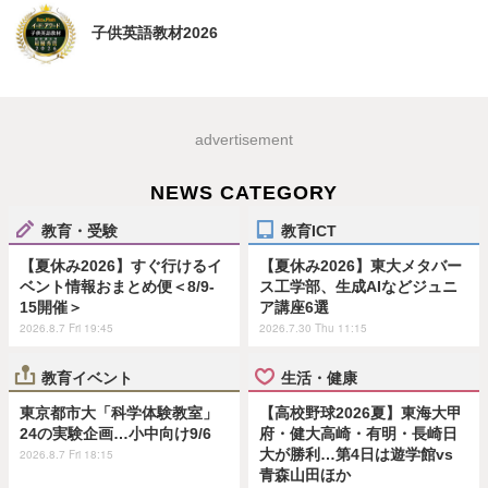
子供英語教材2026
advertisement
NEWS CATEGORY
教育・受験
教育ICT
【夏休み2026】すぐ行けるイ
【夏休み2026】東大メタバー
ベント情報おまとめ便＜8/9-
ス工学部、生成AIなどジュニ
15開催＞
ア講座6選
2026.8.7 Fri 19:45
2026.7.30 Thu 11:15
教育イベント
生活・健康
東京都市大「科学体験教室」
【高校野球2026夏】東海大甲
24の実験企画…小中向け9/6
府・健大高崎・有明・長崎日
大が勝利…第4日は遊学館vs
2026.8.7 Fri 18:15
青森山田ほか