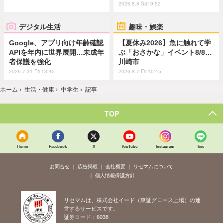
2026.8.8 Sat 9:52
デジタル生活
趣味・娯楽
Google、アプリ向け年齢確認
【夏休み2026】魚に触れて学
APIを年内に世界展開…未成年
ぶ「おさかな」イベント8/8…
者保護を強化
川崎市
2026.7.31 Fri 13:45
2026.8.7 Fri 10:45
ホーム
›
生活・健康
›
中学生
›
記事
TOP
Home
Facebook
X
YouTube
Instagram
line
お問合せ
広告掲載
会社概要
リセマムについて
個人情報保護方針
リセマムは、株式会社イード（東証グロース上場）の運
営するサービスです。
証券コード：6038