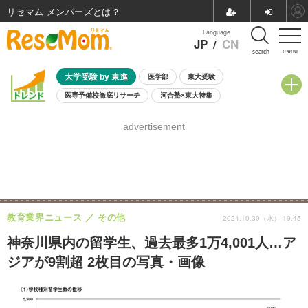
リセマム メンバーズ
Language
JP
/
CN
menu
search
大学受験 by 東進
医学部
東大受験
医専予備校徹底リサーチ
河合塾×東大特集
親子で考える大学選び
高校受験
中学受験
小学校受験
advertisement
共通テスト
夏休み
8月開催学校説明会・相談会
8月開催イベント・WS
全国公立高校 過去問
人気記事
自由研究教材（小学生向け）
自由研究教材（中学生向け）
ランキング
教育業界ニュース
その他
2024.10.30（水） 19:45
神奈川県内の留学生、過去最多1万4,001人…ア
ジアが9割超 2枚目の写真・画像