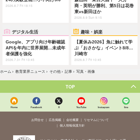
商・英明が勝利、第5日は花巻
2026.8.7 Fri 18:15
東vs新田ほか
2026.8.9 Sun 9:15
デジタル生活
趣味・娯楽
Google、アプリ向け年齢確認
【夏休み2026】魚に触れて学
APIを年内に世界展開…未成年
ぶ「おさかな」イベント8/8…
者保護を強化
川崎市
2026.7.31 Fri 13:45
2026.8.7 Fri 10:45
ホーム
›
教育業界ニュース
›
その他
›
記事
›
写真・画像
TOP
Home
Facebook
X
YouTube
Instagram
line
お問合せ
広告掲載
会社概要
リセマムについて
個人情報保護方針