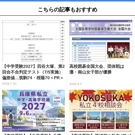
こちらの記事もおすすめ
【中学受験2027】四谷大塚、第2
高校囲碁全国大会、団体戦は
回合不合判定テスト（7/5実施）
灘・南山女子部が優勝
偏差値…筑駒74・桜蔭70＜PR＞
2026.7.10
2026.8.5