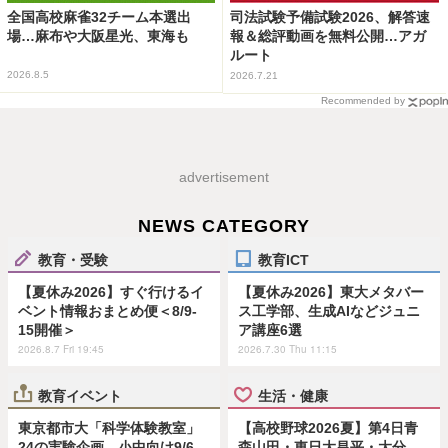
全国高校麻雀32チーム本選出
司法試験予備試験2026、解答速
場…麻布や大阪星光、東海も
報＆総評動画を無料公開…アガ
ルート
2026.8.5
2026.7.21
Recommended by
advertisement
NEWS CATEGORY
教育・受験
教育ICT
【夏休み2026】すぐ行けるイ
【夏休み2026】東大メタバー
ベント情報おまとめ便＜8/9-
ス工学部、生成AIなどジュニ
15開催＞
ア講座6選
2026.8.7 Fri 19:45
2026.7.30 Thu 11:15
教育イベント
生活・健康
東京都市大「科学体験教室」
【高校野球2026夏】第4日青
24の実験企画…小中向け9/6
森山田・東日大昌平・大分