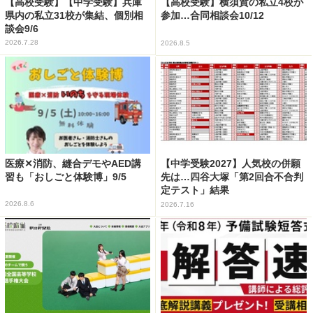
【高校受験】【中学受験】兵庫
【高校受験】横須賀の私立4校が
県内の私立31校が集結、個別相
参加…合同相談会10/12
談会9/6
2026.7.28
2026.8.5
医療✕消防、縫合デモやAED講
【中学受験2027】人気校の併願
習も「おしごと体験博」9/5
先は…四谷大塚「第2回合不合判
定テスト」結果
2026.8.6
2026.7.16