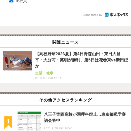
正社員
Sponsored by
関連ニュース
【高校野球2026夏】第4日青森山田・東日大昌
平・大分商・英明が勝利、第5日は花巻東vs新田ほ
か
生活・健康
2026.8.8 Sat 15:15
その他アクセスランキング
八王子実践高校が調理科廃止…東京都私学審
議会答申
2021.7.20 Tue 16:45