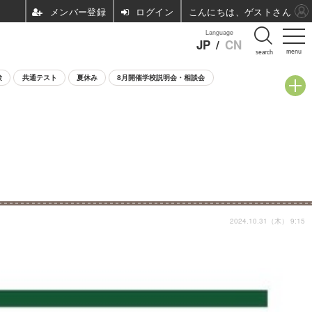
ログイン
こんにちは、ゲストさん
Language
JP
/
CN
menu
search
験
共通テスト
夏休み
8月開催学校説明会・相談会
2024.10.31（木） 9:15