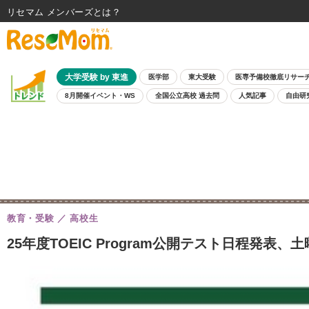
リセマム メンバーズ
大学受験 by 東進
医学部
東大受験
医専予備校徹底リサー
8月開催イベント・WS
全国公立高校 過去問
人気記事
自由研
教育・受験
高校生
25年度TOEIC Program公開テスト日程発表