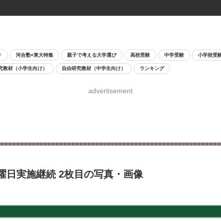
チ
河合塾×東大特集
親子で考える大学選び
高校受験
中学受験
小学校受
究教材（小学生向け）
自由研究教材（中学生向け）
ランキング
advertisement
、土曜日実施継続 2枚目の写真・画像