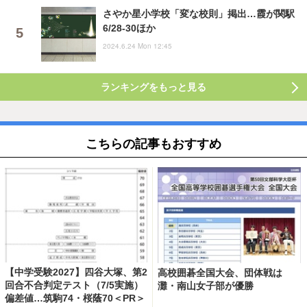
さやか星小学校「変な校則」掲出…霞が関駅
6/28-30ほか
2024.6.24 Mon 12:45
ランキングをもっと見る
こちらの記事もおすすめ
【中学受験2027】四谷大塚、第2
高校囲碁全国大会、団体戦は
回合不合判定テスト（7/5実施）
灘・南山女子部が優勝
偏差値…筑駒74・桜蔭70＜PR＞