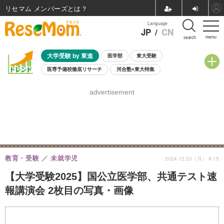
リセマム メンバーズ
Language
JP
/
CN
menu
search
大学受験 by 東進
医学部
東大受験
医専予備校徹底リサーチ
河合塾×東大特集
親子で考える大学選び
高校受験
中学受験
小学校受験
advertisement
共通テスト
夏休み
8月開催学校説明会・相談会
8月開催イベント・WS
全国公立高校 過去問
人気記事
自由研究教材（小学生向け）
自由研究教材（中学生向け）
ランキング
教育・受験
未就学児
2024.12.23（月） 9:15
【大学受験2025】国公立医学部、共通テスト速
報講演会 2枚目の写真・画像