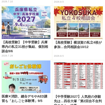
2026.7.10
2026.8.5
【高校受験】【中学受験】兵庫
【高校受験】横須賀の私立4校が
県内の私立31校が集結、個別相
参加…合同相談会10/12
談会9/6
2026.7.28
2026.8.5
医療✕消防、縫合デモやAED講
【中学受験2027】人気校の併願
習も「おしごと体験博」9/5
先は…四谷大塚「第2回合不合判