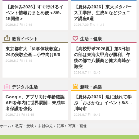
【夏休み2026】すぐ行けるイ
【夏休み2026】東大メタバー
ベント情報おまとめ便＜8/9-
ス工学部、生成AIなどジュニ
15開催＞
ア講座6選
2026.8.7 Fri 19:45
2026.7.30 Thu 11:15
教育イベント
生活・健康
東京都市大「科学体験教室」
【高校野球2026夏】第3日朝
24の実験企画…小中向け9/6
の部は東海大甲府が勝利、午
後の部で八幡商と健大高崎が
2026.8.7 Fri 18:15
激突
2026.8.7 Fri 12:45
デジタル生活
趣味・娯楽
Google、アプリ向け年齢確認
【夏休み2026】魚に触れて学
APIを年内に世界展開…未成年
ぶ「おさかな」イベント8/8…
者保護を強化
川崎市
2026.7.31 Fri 13:45
2026.8.7 Fri 10:45
ホーム
›
教育・受験
›
未就学児
›
記事
›
写真・画像