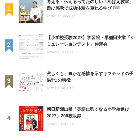
考える・伝えるってたのしい「めばえ教室」
遊び感覚で成功体験を重ねる学び
PR
2026.1.15 Thu 9:15
【小学校受験2027】学習院・早稲田実業「シ
ミュレーションテスト」伸芽会
2026.8.7 Fri 12:15
激しくも、豊かな感情を示すギフテッドの子
供5つの特徴
2022.2.1 Tue 9:45
朝日新聞出版「英語に強くなる小学校選び
2027」209校収録
2026.8.6 Thu 13:15