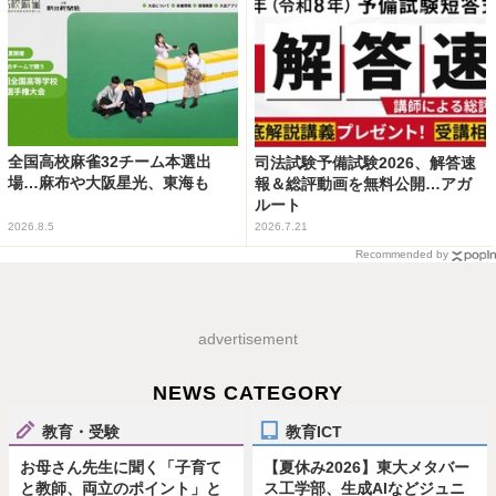
全国高校麻雀32チーム本選出
司法試験予備試験2026、解答速
場…麻布や大阪星光、東海も
報＆総評動画を無料公開…アガ
ルート
2026.8.5
2026.7.21
Recommended by
advertisement
NEWS CATEGORY
教育・受験
教育ICT
お母さん先生に聞く「子育て
【夏休み2026】東大メタバー
と教師、両立のポイント」と
ス工学部、生成AIなどジュニ