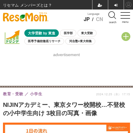
リセマム メンバーズ
Language
JP
/
CN
menu
search
大学受験 by 東進
医学部
東大受験
医専予備校徹底リサーチ
河合塾×東大特集
親子で考える大学選び
高校受験
中学受験
小学校受験
advertisement
共通テスト
夏休み
8月開催学校説明会・相談会
8月開催イベント・WS
全国公立高校 過去問
人気記事
自由研究教材（小学生向け）
自由研究教材（中学生向け）
ランキング
教育・受験
小学生
2024.12.25（水） 17:15
NIJINアカデミー、東京タワー校開校…不登校
の小中学生向け 3枚目の写真・画像