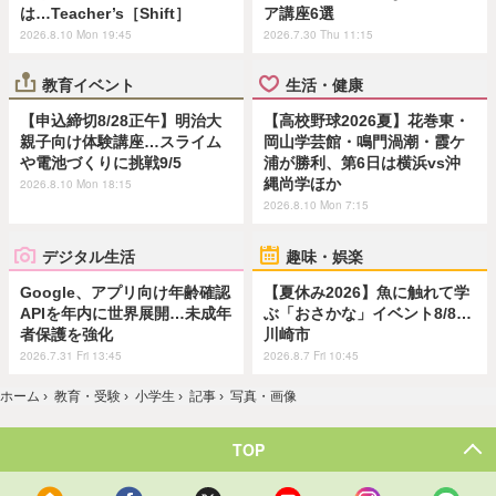
は…Teacher’s［Shift］
ア講座6選
2026.8.10 Mon 19:45
2026.7.30 Thu 11:15
教育イベント
生活・健康
【申込締切8/28正午】明治大
【高校野球2026夏】花巻東・
親子向け体験講座…スライム
岡山学芸館・鳴門渦潮・霞ケ
や電池づくりに挑戦9/5
浦が勝利、第6日は横浜vs沖
縄尚学ほか
2026.8.10 Mon 18:15
2026.8.10 Mon 7:15
デジタル生活
趣味・娯楽
Google、アプリ向け年齢確認
【夏休み2026】魚に触れて学
APIを年内に世界展開…未成年
ぶ「おさかな」イベント8/8…
者保護を強化
川崎市
2026.7.31 Fri 13:45
2026.8.7 Fri 10:45
ホーム
›
教育・受験
›
小学生
›
記事
›
写真・画像
TOP