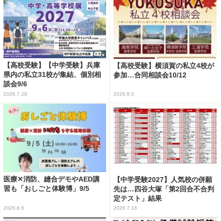
【高校受験】【中学受験】兵庫
【高校受験】横須賀の私立4校が
県内の私立31校が集結、個別相
参加…合同相談会10/12
談会9/6
2026.7.28
2026.8.5
医療✕消防、縫合デモやAED講
【中学受験2027】人気校の併願
習も「おしごと体験博」9/5
先は…四谷大塚「第2回合不合判
定テスト」結果
2026.8.6
2026.7.16