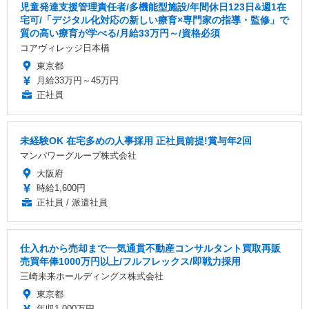
児童発達支援管理責任者/多機能型施設/年間休日123日&週1在
宅可/「デジタル化対応の新しい療育×専門家の指導・監修」で
質の高い療育が学べる/月給33万円～/資格必須
コアヴィレッジ日本橋
東京都
月給33万円～45万円
正社員
未経験OK 在宅多めの人事採用 正社員前提!賞与年2回
マンパワーグループ株式会社
大阪府
時給1,600円
正社員 / 派遣社員
仕入れから売却まで一気通貫不動産コンサルタント買取再販
売買年俸1000万円以上/フルフレックス/即戦力採用
三崎未来ホールディングス株式会社
東京都
年収1,000万円