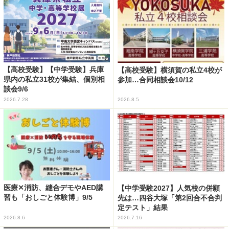
【高校受験】【中学受験】兵庫
【高校受験】横須賀の私立4校が
県内の私立31校が集結、個別相
参加…合同相談会10/12
談会9/6
2026.7.28
2026.8.5
医療✕消防、縫合デモやAED講
【中学受験2027】人気校の併願
習も「おしごと体験博」9/5
先は…四谷大塚「第2回合不合判
定テスト」結果
2026.8.6
2026.7.16