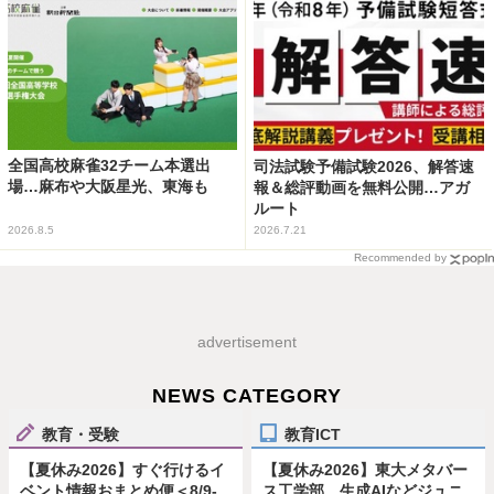
全国高校麻雀32チーム本選出
司法試験予備試験2026、解答速
場…麻布や大阪星光、東海も
報＆総評動画を無料公開…アガ
ルート
2026.8.5
2026.7.21
Recommended by
advertisement
NEWS CATEGORY
教育・受験
教育ICT
【夏休み2026】すぐ行けるイ
【夏休み2026】東大メタバー
ベント情報おまとめ便＜8/9-
ス工学部、生成AIなどジュニ