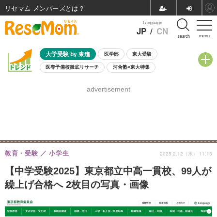
リセマム メンバーズ
Language
JP
/
CN
menu
search
大学受験 by 東進
医学部
東大受験
医専予備校徹底リサーチ
河合塾×東大特集
親子で考える大学選び
高校受験
中学受験
小学校受験
advertisement
共通テスト
夏休み
8月開催学校説明会・相談会
8月開催イベント・WS
全国公立高校 過去問
人気記事
自由研究教材（小学生向け）
自由研究教材（中学生向け）
ランキング
教育・受験
小学生
2025.2.12（水） 11:15
【中学受験2025】東京都立中高一貫校、99人が
繰上げ合格へ 2枚目の写真・画像