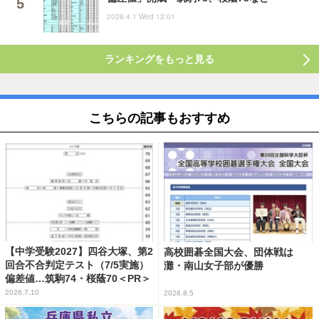
2026.4.1 Wed 12:01
ランキングをもっと見る
こちらの記事もおすすめ
【中学受験2027】四谷大塚、第2
高校囲碁全国大会、団体戦は
回合不合判定テスト（7/5実施）
灘・南山女子部が優勝
偏差値…筑駒74・桜蔭70＜PR＞
2026.7.10
2026.8.5