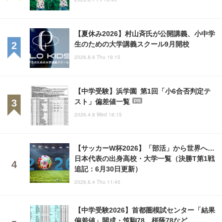
【夏休み2026】村山斉氏が公開講義、小中学
生のための大学講義スクール9月開校
2026.8.6 Thu 19:15
【中学受験】浜学園 第1回「小6合否判定テ
スト」偏差値一覧
PR
2026.4.8 Wed 16:15
【サッカーW杯2026】「部活」から世界へ…
日本代表の出身高校・大学一覧（決勝T第1戦
追記：6月30日更新）
2026.6.4 Thu 11:45
【中学受験2026】首都圏模試センター「結果
偏差値」開成・筑駒78、桜蔭78など