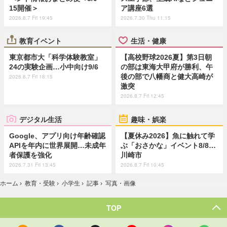
15開催＞
ア講座6選
2026.8.7 Fri 19:45
2026.7.30 Thu 11:15
教育イベント
生活・健康
東京都市大「科学体験教室」
【高校野球2026夏】第3日朝
24の実験企画…小中向け9/6
の部は東海大甲府が勝利、午
後の部で八幡商と健大高崎が
2026.8.7 Fri 18:15
激突
2026.8.7 Fri 12:45
デジタル生活
趣味・娯楽
Google、アプリ向け年齢確認
【夏休み2026】魚に触れて学
APIを年内に世界展開…未成年
ぶ「おさかな」イベント8/8…
者保護を強化
川崎市
2026.7.31 Fri 13:45
2026.8.7 Fri 10:45
ホーム
›
教育・受験
›
小学生
›
記事
›
写真・画像
TOP