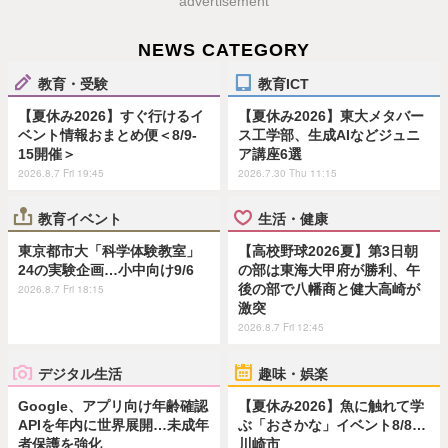
advertisement
NEWS CATEGORY
教育・受験
教育ICT
【夏休み2026】すぐ行けるイ
【夏休み2026】東大メタバー
ベント情報おまとめ便＜8/9-
ス工学部、生成AIなどジュニ
15開催＞
ア講座6選
2026.8.7 Fri 19:45
2026.7.30 Thu 11:15
教育イベント
生活・健康
東京都市大「科学体験教室」
【高校野球2026夏】第3日朝
24の実験企画…小中向け9/6
の部は東海大甲府が勝利、午
後の部で八幡商と健大高崎が
2026.8.7 Fri 18:15
激突
2026.8.7 Fri 12:45
デジタル生活
趣味・娯楽
Google、アプリ向け年齢確認
【夏休み2026】魚に触れて学
APIを年内に世界展開…未成年
ぶ「おさかな」イベント8/8…
者保護を強化
川崎市