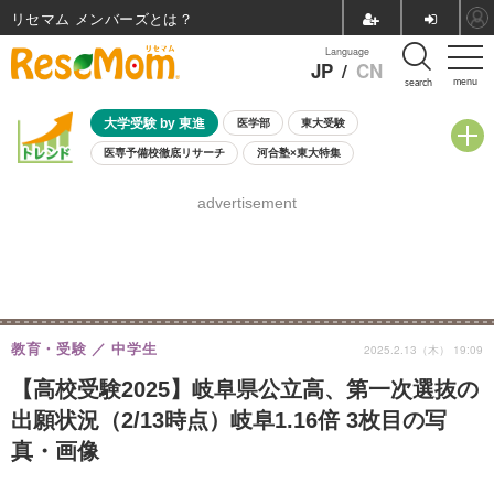
リセマム メンバーズ
Language
JP
/
CN
menu
search
大学受験 by 東進
医学部
東大受験
医専予備校徹底リサーチ
河合塾×東大特集
親子で考える大学選び
高校受験
中学受験
小学校受験
advertisement
共通テスト
夏休み
8月開催学校説明会・相談会
8月開催イベント・WS
全国公立高校 過去問
人気記事
自由研究教材（小学生向け）
自由研究教材（中学生向け）
ランキング
教育・受験
中学生
2025.2.13（木） 19:09
【高校受験2025】岐阜県公立高、第一次選抜の
出願状況（2/13時点）岐阜1.16倍 3枚目の写
真・画像