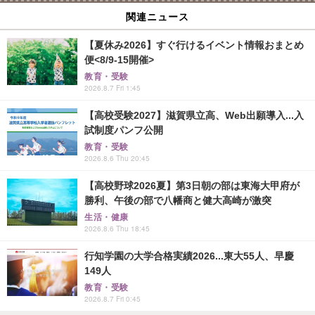
関連ニュース
【夏休み2026】すぐ行けるイベント情報おまとめ
便<8/9-15開催>
教育・受験
2026.8.7 Fri 1:45
【高校受験2027】滋賀県立高、Web出願導入...入
試制度パンフ公開
教育・受験
2026.8.6 Thu 20:45
【高校野球2026夏】第3日朝の部は東海大甲府が
勝利、午後の部で八幡商と健大高崎が激突
生活・健康
2026.8.6 Thu 18:45
行知学園の大学合格実績2026...東大55人、早慶
149人
教育・受験
2026.8.7 Fri 0:45