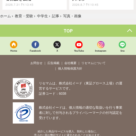
2026.7.31 Fri 13:45
2026.8.7 Fri 10:45
ホーム
›
教育・受験
›
中学生
›
記事
›
写真・画像
TOP
Home
Facebook
X
YouTube
Instagram
line
お問合せ
広告掲載
会社概要
リセマムについて
個人情報保護方針
リセマムは、株式会社イード（東証グロース上場）の運
営するサービスです。
証券コード：6038
株式会社イードは、個人情報の適切な取扱いを行う事業
者に対して付与されるプライバシーマークの付与認定を
受けています。
紹介した商品/サービスを購入、契約した場合に、
売上の一部が弊社サイトに還元されることがあります。