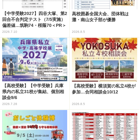
【中学受験2027】四谷大塚、第2
高校囲碁全国大会、団体戦は
回合不合判定テスト（7/5実施）
灘・南山女子部が優勝
偏差値…筑駒74・桜蔭70＜PR＞
2026.7.10
2026.8.5
【高校受験】【中学受験】兵庫
【高校受験】横須賀の私立4校が
県内の私立31校が集結、個別相
参加…合同相談会10/12
談会9/6
2026.7.28
2026.8.5