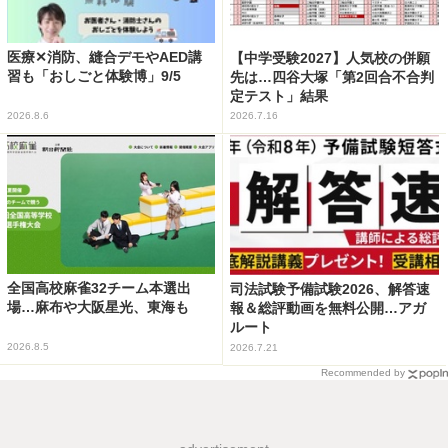
医療✕消防、縫合デモやAED講
【中学受験2027】人気校の併願
習も「おしごと体験博」9/5
先は…四谷大塚「第2回合不合判
定テスト」結果
2026.8.6
2026.7.16
全国高校麻雀32チーム本選出
司法試験予備試験2026、解答速
場…麻布や大阪星光、東海も
報＆総評動画を無料公開…アガ
ルート
2026.8.5
2026.7.21
Recommended by