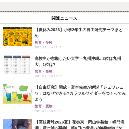
関連ニュース
【夏休み2026】小学2年生の自由研究テーマまと
め
教育・受験
2026.8.9 Sun 19:15
高校生が志願したい大学・九州沖縄...2位は九州
大、1位は?
教育・受験
2026.8.9 Sun 17:15
【自由研究】開成・宮本先生が解説「シュワシュ
ワ」はなぜできる?カラフルサイダーをつくってみ
よう
教育・受験
2026.8.9 Sun 15:15
【高校野球2026夏】花巻東・岡山学芸館・鳴門渦
潮・霞ケ浦が勝利、第6日は横浜vs沖縄尚学ほか