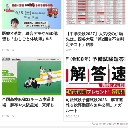
医療✕消防、縫合デモやAED講
【中学受験2027】人気校の併願
習も「おしごと体験博」9/5
先は…四谷大塚「第2回合不合判
定テスト」結果
2026.8.6
2026.7.16
全国高校麻雀32チーム本選出
司法試験予備試験2026、解答速
場…麻布や大阪星光、東海も
報＆総評動画を無料公開…アガ
ルート
2026.8.5
2026.7.21
Recommended by