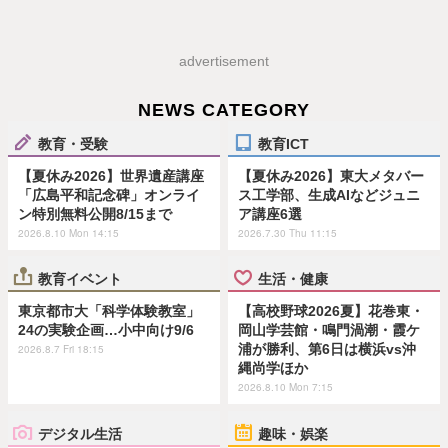
advertisement
NEWS CATEGORY
教育・受験
教育ICT
【夏休み2026】世界遺産講座
【夏休み2026】東大メタバー
「広島平和記念碑」オンライ
ス工学部、生成AIなどジュニ
ン特別無料公開8/15まで
ア講座6選
2026.8.10 Mon 14:15
2026.7.30 Thu 11:15
教育イベント
生活・健康
東京都市大「科学体験教室」
【高校野球2026夏】花巻東・
24の実験企画…小中向け9/6
岡山学芸館・鳴門渦潮・霞ケ
浦が勝利、第6日は横浜vs沖
2026.8.7 Fri 18:15
縄尚学ほか
2026.8.10 Mon 7:15
デジタル生活
趣味・娯楽