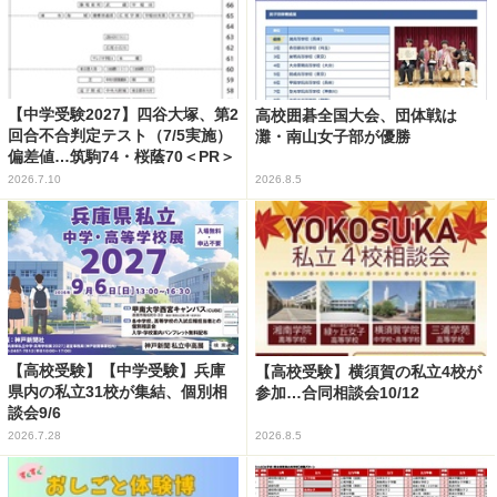
【中学受験2027】四谷大塚、第2
高校囲碁全国大会、団体戦は
回合不合判定テスト（7/5実施）
灘・南山女子部が優勝
偏差値…筑駒74・桜蔭70＜PR＞
2026.7.10
2026.8.5
【高校受験】【中学受験】兵庫
【高校受験】横須賀の私立4校が
県内の私立31校が集結、個別相
参加…合同相談会10/12
談会9/6
2026.7.28
2026.8.5