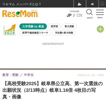
リセマム メンバーズ
Language
JP
/
CN
menu
search
大学受験 by 東進
医学部
東大受験
医専予備校徹底リサーチ
河合塾×東大特集
親子で考える大学選び
高校受験
中学受験
小学校受験
advertisement
共通テスト
夏休み
8月開催学校説明会・相談会
8月開催イベント・WS
全国公立高校 過去問
人気記事
自由研究教材（小学生向け）
自由研究教材（中学生向け）
ランキング
教育・受験
中学生
2025.2.13（木） 19:09
【高校受験2025】岐阜県公立高、第一次選抜の
出願状況（2/13時点）岐阜1.16倍 4枚目の写
真・画像