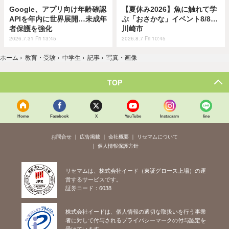
Google、アプリ向け年齢確認
【夏休み2026】魚に触れて学
APIを年内に世界展開…未成年
ぶ「おさかな」イベント8/8…
者保護を強化
川崎市
2026.7.31 Fri 13:45
2026.8.7 Fri 10:45
ホーム
›
教育・受験
›
中学生
›
記事
›
写真・画像
TOP
Home
Facebook
X
YouTube
Instagram
line
お問合せ
広告掲載
会社概要
リセマムについて
個人情報保護方針
リセマムは、株式会社イード（東証グロース上場）の運
営するサービスです。
証券コード：6038
株式会社イードは、個人情報の適切な取扱いを行う事業
者に対して付与されるプライバシーマークの付与認定を