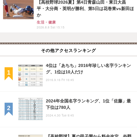
【高校野球2026夏】第4日青森山田・東日大昌
平・大分商・英明が勝利、第5日は花巻東vs新田ほ
か
生活・健康
2026.8.8 Sat 15:15
その他アクセスランキング
4位は「あちち」2016年珍しい名字ランキン
グ、1位は10人だけ
2016.9.16 Fri 16:45
2024年全国名字ランキング、1位「佐藤」最
下位は780人
2024.4.30 Tue 9:45
【高校野球】夏の甲子園から料金改定、外野