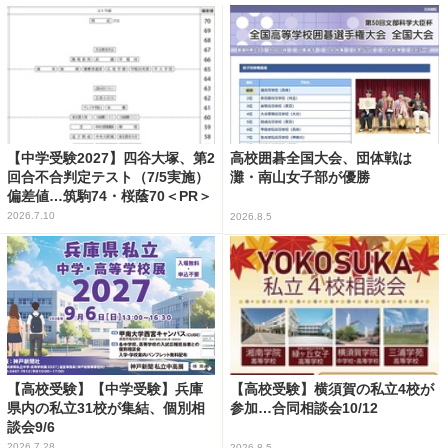
【中学受験2027】四谷大塚、第2
高校囲碁全国大会、団体戦は
回合不合判定テスト（7/5実施）
灘・南山女子部が優勝
偏差値…筑駒74・桜蔭70＜PR＞
2026.7.10
2026.8.5
【高校受験】【中学受験】兵庫
【高校受験】横須賀の私立4校が
県内の私立31校が集結、個別相
参加…合同相談会10/12
談会9/6
2026.7.28
2026.8.5