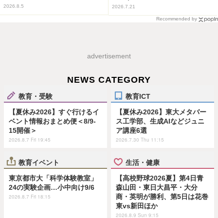
2026.8.5
2026.7.21
Recommended by
advertisement
NEWS CATEGORY
教育・受験
教育ICT
【夏休み2026】すぐ行けるイ
【夏休み2026】東大メタバー
ベント情報おまとめ便＜8/9-
ス工学部、生成AIなどジュニ
15開催＞
ア講座6選
2026.8.7 Fri 19:45
2026.7.30 Thu 11:15
教育イベント
生活・健康
東京都市大「科学体験教室」
【高校野球2026夏】第4日青
24の実験企画…小中向け9/6
森山田・東日大昌平・大分
商・英明が勝利、第5日は花巻
2026.8.7 Fri 18:15
東vs新田ほか
2026.8.9 Sun 9:15