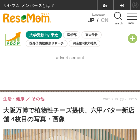
リセマム メンバーズ
Language
JP
/
CN
menu
search
大学受験 by 東進
医学部
東大受験
医専予備校徹底リサーチ
河合塾×東大特集
親子で考える大学選び
高校受験
中学受験
小学校受験
advertisement
共通テスト
夏休み
8月開催学校説明会・相談会
8月開催イベント・WS
全国公立高校 過去問
人気記事
自由研究教材（小学生向け）
自由研究教材（中学生向け）
ランキング
生活・健康
その他
2025.2.19（水） 19:15
大阪万博で植物性チーズ提供、六甲バター新店
舗 4枚目の写真・画像