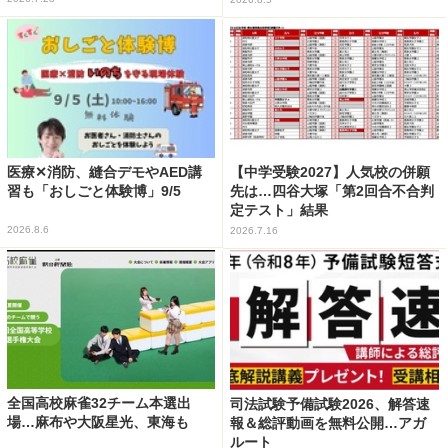
医療✕消防、縫合デモやAED講
【中学受験2027】人気校の併願
習も「おしごと体験博」9/5
先は…四谷大塚「第2回合不合判
定テスト」結果
2026.8.6
2026.7.16
全国高校麻雀32チーム本選出
司法試験予備試験2026、解答速
場…麻布や大阪星光、東海も
報＆総評動画を無料公開…アガ
ルート