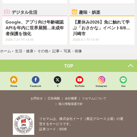
デジタル生活
趣味・娯楽
Google、アプリ向け年齢確認
【夏休み2026】魚に触れて学
APIを年内に世界展開…未成年
ぶ「おさかな」イベント8/8…
者保護を強化
川崎市
2026.7.31 Fri 13:45
2026.8.7 Fri 10:45
ホーム
›
生活・健康
›
その他
›
記事
›
写真・画像
TOP
Home
Facebook
X
YouTube
Instagram
line
お問合せ
広告掲載
会社概要
リセマムについて
個人情報保護方針
リセマムは、株式会社イード（東証グロース上場）の運
営するサービスです。
証券コード：6038