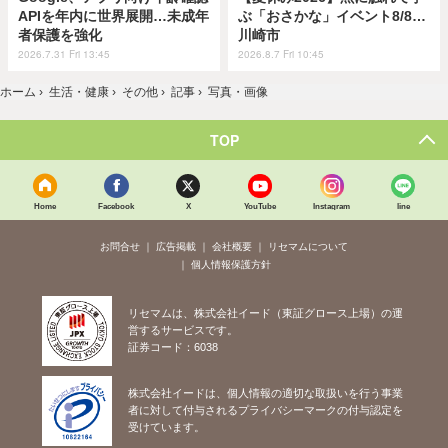
APIを年内に世界展開…未成年
ぶ「おさかな」イベント8/8…
者保護を強化
川崎市
2026.7.31 Fri 13:45
2026.8.7 Fri 10:45
ホーム
›
生活・健康
›
その他
›
記事
›
写真・画像
TOP
Home
Facebook
X
YouTube
Instagram
line
お問合せ
広告掲載
会社概要
リセマムについて
個人情報保護方針
リセマムは、株式会社イード（東証グロース上場）の運
営するサービスです。
証券コード：6038
株式会社イードは、個人情報の適切な取扱いを行う事業
者に対して付与されるプライバシーマークの付与認定を
受けています。