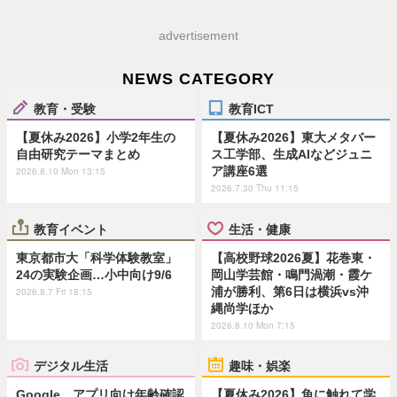
advertisement
NEWS CATEGORY
教育・受験
教育ICT
【夏休み2026】小学2年生の
【夏休み2026】東大メタバー
自由研究テーマまとめ
ス工学部、生成AIなどジュニ
ア講座6選
2026.8.10 Mon 13:15
2026.7.30 Thu 11:15
教育イベント
生活・健康
東京都市大「科学体験教室」
【高校野球2026夏】花巻東・
24の実験企画…小中向け9/6
岡山学芸館・鳴門渦潮・霞ケ
浦が勝利、第6日は横浜vs沖
2026.8.7 Fri 18:15
縄尚学ほか
2026.8.10 Mon 7:15
デジタル生活
趣味・娯楽
Google、アプリ向け年齢確認
【夏休み2026】魚に触れて学