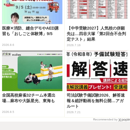
医療✕消防、縫合デモやAED講
【中学受験2027】人気校の併願
習も「おしごと体験博」9/5
先は…四谷大塚「第2回合不合判
定テスト」結果
2026.8.6
2026.7.16
全国高校麻雀32チーム本選出
司法試験予備試験2026、解答速
場…麻布や大阪星光、東海も
報＆総評動画を無料公開…アガ
ルート
2026.8.5
2026.7.21
Recommended by