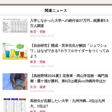
関連ニュース
入学しなかった大学への納付金27万円...保護者5.5
万人調査
教育・受験
2026.8.9 Sun 16:15
【自由研究】開成・宮本先生が解説「シュワシュ
ワ」はなぜできる?カラフルサイダーをつくってみ
よう
教育・受験
2026.8.9 Sun 15:15
【高校野球2026夏】花巻東・岡山学芸館・鳴門渦
潮・霞ケ浦が勝利、第6日は横浜vs沖縄尚学ほか
生活・健康
2026.8.9 Sun 13:15
高校生が志願したい大学・九州沖縄...2位は九州
大、1位は?