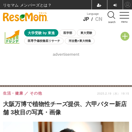
リセマム メンバーズ
Language
JP
/
CN
menu
search
大学受験 by 東進
医学部
東大受験
医専予備校徹底リサーチ
河合塾×東大特集
親子で考える大学選び
高校受験
中学受験
小学校受験
advertisement
共通テスト
夏休み
8月開催学校説明会・相談会
8月開催イベント・WS
全国公立高校 過去問
人気記事
自由研究教材（小学生向け）
自由研究教材（中学生向け）
ランキング
生活・健康
その他
2025.2.19（水） 19:15
大阪万博で植物性チーズ提供、六甲バター新店
舗 3枚目の写真・画像