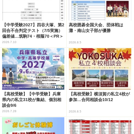
【中学受験2027】四谷大塚、第2
高校囲碁全国大会、団体戦は
回合不合判定テスト（7/5実施）
灘・南山女子部が優勝
偏差値…筑駒74・桜蔭70＜PR＞
2026.7.10
2026.8.5
【高校受験】【中学受験】兵庫
【高校受験】横須賀の私立4校が
県内の私立31校が集結、個別相
参加…合同相談会10/12
談会9/6
2026.7.28
2026.8.5