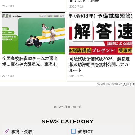
定テスト」結果
2026.8.6
2026.7.16
全国高校麻雀32チーム本選出
司法試験予備試験2026、解答速
場…麻布や大阪星光、東海も
報＆総評動画を無料公開…アガ
ルート
2026.8.5
2026.7.21
Recommended by
advertisement
NEWS CATEGORY
教育・受験
教育ICT