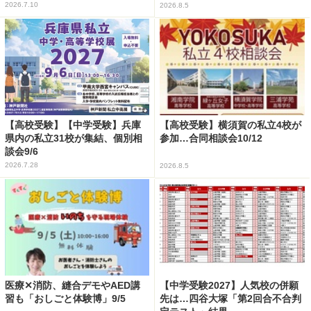
2026.7.10
2026.8.5
【高校受験】【中学受験】兵庫
【高校受験】横須賀の私立4校が
県内の私立31校が集結、個別相
参加…合同相談会10/12
談会9/6
2026.7.28
2026.8.5
医療✕消防、縫合デモやAED講
【中学受験2027】人気校の併願
習も「おしごと体験博」9/5
先は…四谷大塚「第2回合不合判