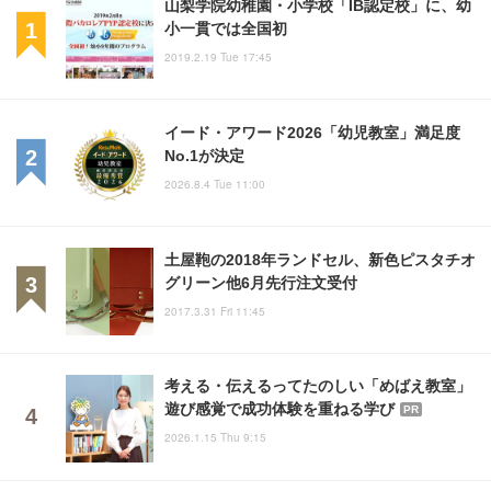
山梨学院幼稚園・小学校「IB認定校」に、幼
小一貫では全国初
2019.2.19 Tue 17:45
イード・アワード2026「幼児教室」満足度
No.1が決定
2026.8.4 Tue 11:00
土屋鞄の2018年ランドセル、新色ピスタチオ
グリーン他6月先行注文受付
2017.3.31 Fri 11:45
考える・伝えるってたのしい「めばえ教室」
遊び感覚で成功体験を重ねる学び
PR
2026.1.15 Thu 9:15