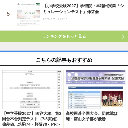
【小学校受験2027】学習院・早稲田実業「シ
ミュレーションテスト」伸芽会
2026.8.7 Fri 12:15
ランキングをもっと見る
こちらの記事もおすすめ
【中学受験2027】四谷大塚、第2
高校囲碁全国大会、団体戦は
回合不合判定テスト（7/5実施）
灘・南山女子部が優勝
偏差値…筑駒74・桜蔭70＜PR＞