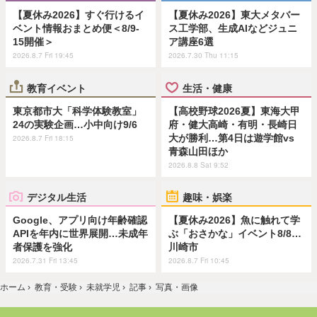
【夏休み2026】すぐ行けるイ
【夏休み2026】東大メタバー
ベント情報おまとめ便＜8/9-
ス工学部、生成AIなどジュニ
15開催＞
ア講座6選
2026.8.7 Fri 19:45
2026.7.30 Thu 11:15
教育イベント
生活・健康
東京都市大「科学体験教室」
【高校野球2026夏】東海大甲
24の実験企画…小中向け9/6
府・健大高崎・有明・長崎日
大が勝利…第4日は遊学館vs
2026.8.7 Fri 18:15
青森山田ほか
2026.8.8 Sat 9:52
デジタル生活
趣味・娯楽
Google、アプリ向け年齢確認
【夏休み2026】魚に触れて学
APIを年内に世界展開…未成年
ぶ「おさかな」イベント8/8…
者保護を強化
川崎市
2026.7.31 Fri 13:45
2026.8.7 Fri 10:45
ホーム
›
教育・受験
›
未就学児
›
記事
›
写真・画像