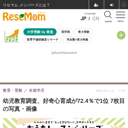
リセマム メンバーズ
Language
JP
/
CN
menu
search
大学受験 by 東進
医学部
東大受験
医専予備校徹底リサーチ
河合塾×東大特集
親子で考える大学選び
高校受験
中学受験
小学校受験
advertisement
共通テスト
夏休み
8月開催学校説明会・相談会
8月開催イベント・WS
全国公立高校 過去問
人気記事
自由研究教材（小学生向け）
自由研究教材（中学生向け）
ランキング
教育・受験
未就学児
2025.3.4（火） 11:45
幼児教育調査、好奇心育成が72.4％で1位 7枚目
の写真・画像