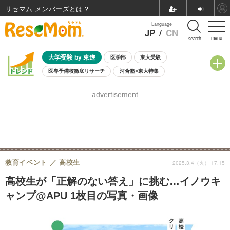
リセマム メンバーズ
Language
JP
/
CN
menu
search
大学受験 by 東進
医学部
東大受験
医専予備校徹底リサーチ
河合塾×東大特集
親子で考える大学選び
高校受験
中学受験
小学校受験
advertisement
共通テスト
夏休み
8月開催学校説明会・相談会
8月開催イベント・WS
全国公立高校 過去問
人気記事
自由研究教材（小学生向け）
自由研究教材（中学生向け）
ランキング
教育イベント
高校生
2025.3.4（火） 17:15
高校生が「正解のない答え」に挑む…イノウキ
ャンプ@APU 1枚目の写真・画像