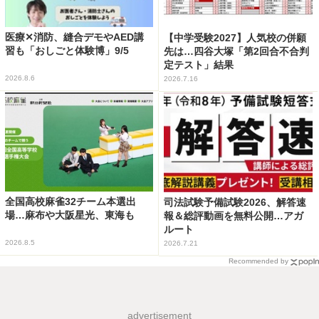
医療✕消防、縫合デモやAED講
【中学受験2027】人気校の併願
習も「おしごと体験博」9/5
先は…四谷大塚「第2回合不合判
定テスト」結果
2026.8.6
2026.7.16
全国高校麻雀32チーム本選出
司法試験予備試験2026、解答速
場…麻布や大阪星光、東海も
報＆総評動画を無料公開…アガ
ルート
2026.8.5
2026.7.21
Recommended by
advertisement