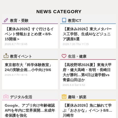
NEWS CATEGORY
教育・受験
教育ICT
【夏休み2026】すぐ行けるイ
【夏休み2026】東大メタバー
ベント情報おまとめ便＜8/9-
ス工学部、生成AIなどジュニ
15開催＞
ア講座6選
2026.8.7 Fri 19:45
2026.7.30 Thu 11:15
教育イベント
生活・健康
東京都市大「科学体験教室」
【高校野球2026夏】東海大甲
24の実験企画…小中向け9/6
府・健大高崎・有明・長崎日
大が勝利…第4日は遊学館vs
2026.8.7 Fri 18:15
青森山田ほか
2026.8.8 Sat 9:52
デジタル生活
趣味・娯楽
Google、アプリ向け年齢確認
【夏休み2026】魚に触れて学
APIを年内に世界展開…未成年
ぶ「おさかな」イベント8/8…
者保護を強化
川崎市