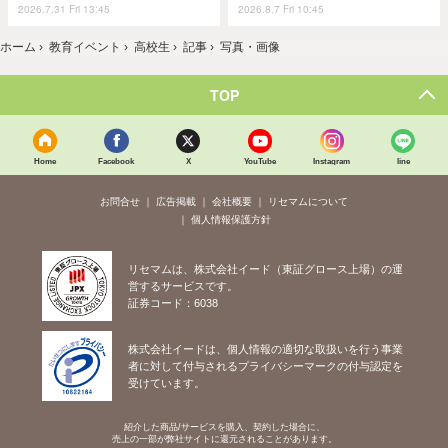
2026.7.31 Fri 13:45
2026.8.7 Fri 10:45
ホーム
›
教育イベント
›
高校生
›
記事
›
写真・画像
TOP
Home
Facebook
X
YouTube
Instagram
line
お問合せ
広告掲載
会社概要
リセマムについて
個人情報保護方針
リセマムは、株式会社イード（東証グロース上場）の運
営するサービスです。
証券コード：6038
株式会社イードは、個人情報の適切な取扱いを行う事業
者に対して付与されるプライバシーマークの付与認定を
受けています。
紹介した商品/サービスを購入、契約した場合に、
売上の一部が弊社サイトに還元されることがあります。