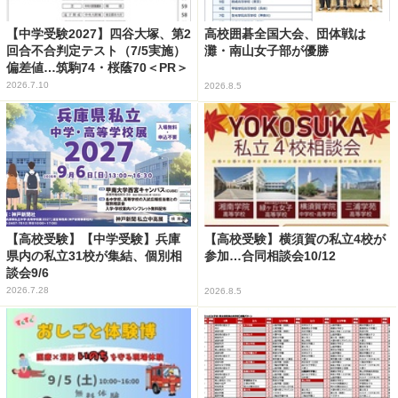
【中学受験2027】四谷大塚、第2
高校囲碁全国大会、団体戦は
回合不合判定テスト（7/5実施）
灘・南山女子部が優勝
偏差値…筑駒74・桜蔭70＜PR＞
2026.7.10
2026.8.5
【高校受験】【中学受験】兵庫
【高校受験】横須賀の私立4校が
県内の私立31校が集結、個別相
参加…合同相談会10/12
談会9/6
2026.7.28
2026.8.5