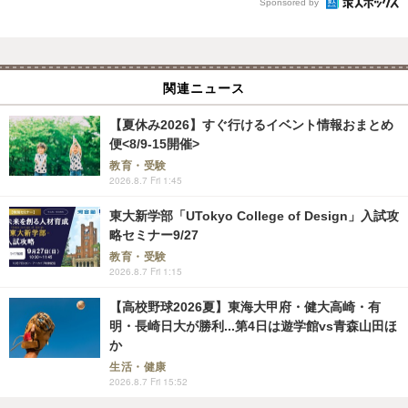
Sponsored by
関連ニュース
【夏休み2026】すぐ行けるイベント情報おまとめ
便<8/9-15開催>
教育・受験
2026.8.7 Fri 1:45
東大新学部「UTokyo College of Design」入試攻
略セミナー9/27
教育・受験
2026.8.7 Fri 1:15
【高校野球2026夏】東海大甲府・健大高崎・有
明・長崎日大が勝利...第4日は遊学館vs青森山田ほ
か
生活・健康
2026.8.7 Fri 15:52