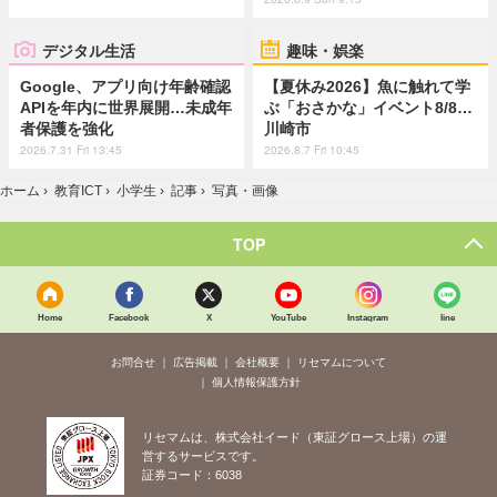
デジタル生活
趣味・娯楽
Google、アプリ向け年齢確認
【夏休み2026】魚に触れて学
APIを年内に世界展開…未成年
ぶ「おさかな」イベント8/8…
者保護を強化
川崎市
2026.7.31 Fri 13:45
2026.8.7 Fri 10:45
ホーム
›
教育ICT
›
小学生
›
記事
›
写真・画像
TOP
Home
Facebook
X
YouTube
Instagram
line
お問合せ
広告掲載
会社概要
リセマムについて
個人情報保護方針
リセマムは、株式会社イード（東証グロース上場）の運
営するサービスです。
証券コード：6038