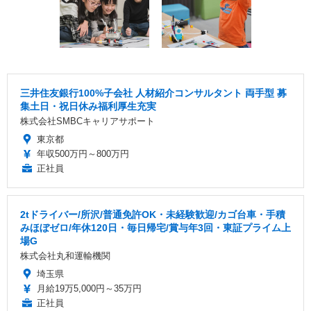
三井住友銀行100%子会社 人材紹介コンサルタント 両手型 募
集土日・祝日休み福利厚生充実
株式会社SMBCキャリアサポート
東京都
年収500万円～800万円
正社員
2tドライバー/所沢/普通免許OK・未経験歓迎/カゴ台車・手積
みほぼゼロ/年休120日・毎日帰宅/賞与年3回・東証プライム上
場G
株式会社丸和運輸機関
埼玉県
月給19万5,000円～35万円
正社員