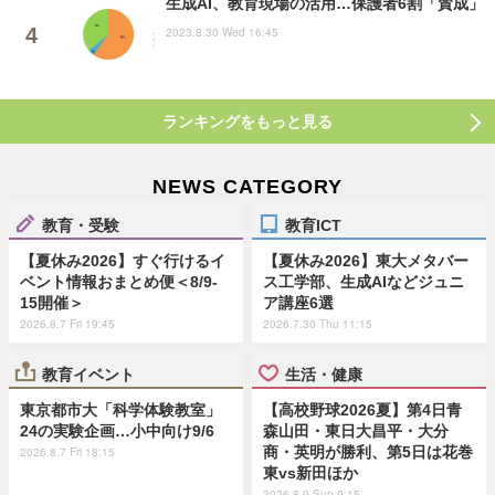
生成AI、教育現場の活用…保護者6割「賛成」
2023.8.30 Wed 16:45
ランキングをもっと見る
NEWS CATEGORY
教育・受験
教育ICT
【夏休み2026】すぐ行けるイ
【夏休み2026】東大メタバー
ベント情報おまとめ便＜8/9-
ス工学部、生成AIなどジュニ
15開催＞
ア講座6選
2026.8.7 Fri 19:45
2026.7.30 Thu 11:15
教育イベント
生活・健康
東京都市大「科学体験教室」
【高校野球2026夏】第4日青
24の実験企画…小中向け9/6
森山田・東日大昌平・大分
商・英明が勝利、第5日は花巻
2026.8.7 Fri 18:15
東vs新田ほか
2026.8.9 Sun 9:15