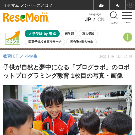
リセマム メンバーズ
Language
JP
/
CN
menu
search
大学受験 by 東進
医学部
東大受験
医専予備校徹底リサーチ
河合塾×東大特集
親子で考える大学選び
高校受験
中学受験
小学校受験
教育ICT
小学生
2025.3.19（水） 10:15
共通テスト
夏休み
8月開催学校説明会・相談会
8月開催イベント・WS
全国公立高校 過去問
人気記事
子供が自然と夢中になる「プログラボ」のロボ
自由研究教材（小学生向け）
自由研究教材（中学生向け）
ランキング
ットプログラミング教育 1枚目の写真・画像