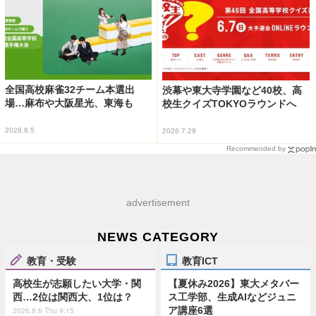
全国高校麻雀32チーム本選出
渋幕や東大寺学園など40校、高
場…麻布や大阪星光、東海も
校生クイズTOKYOラウンドへ
2026.8.5
2026.7.29
Recommended by
advertisement
NEWS CATEGORY
教育・受験
教育ICT
高校生が志願したい大学・関
【夏休み2026】東大メタバー
西…2位は関西大、1位は？
ス工学部、生成AIなどジュニ
ア講座6選
2026.8.6 Thu 9:15