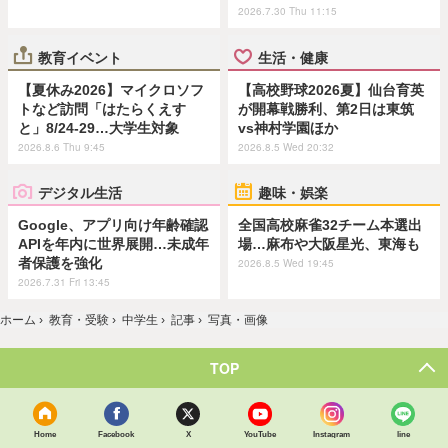
2026.7.30 Thu 11:15
教育イベント
生活・健康
【夏休み2026】マイクロソフ
【高校野球2026夏】仙台育英
トなど訪問「はたらくえす
が開幕戦勝利、第2日は東筑
と」8/24-29…大学生対象
vs神村学園ほか
2026.8.6 Thu 9:45
2026.8.5 Wed 20:32
デジタル生活
趣味・娯楽
Google、アプリ向け年齢確認
全国高校麻雀32チーム本選出
APIを年内に世界展開…未成年
場…麻布や大阪星光、東海も
者保護を強化
2026.8.5 Wed 19:45
2026.7.31 Fri 13:45
ホーム
›
教育・受験
›
中学生
›
記事
›
写真・画像
TOP
Home
Facebook
X
YouTube
Instagram
line