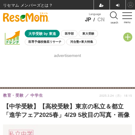
リセマム メンバーズ
Language
JP
/
CN
menu
search
大学受験 by 東進
医学部
東大受験
医専予備校徹底リサーチ
河合塾×東大特集
親子で考える大学選び
高校受験
中学受験
小学校受験
advertisement
共通テスト
夏休み
8月開催学校説明会・相談会
8月開催イベント・WS
全国公立高校 過去問
人気記事
自由研究教材（小学生向け）
自由研究教材（中学生向け）
ランキング
教育・受験
中学生
2025.3.24（月） 18:15
【中学受験】【高校受験】東京の私立＆都立
「進学フェア2025春」4/29 5枚目の写真・画像