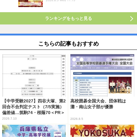
ランキングをもっと見る
こちらの記事もおすすめ
【中学受験2027】四谷大塚、第2
高校囲碁全国大会、団体戦は
回合不合判定テスト（7/5実施）
灘・南山女子部が優勝
偏差値…筑駒74・桜蔭70＜PR＞
2026.7.10
2026.8.5