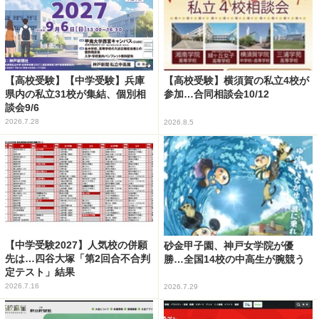
【高校受験】【中学受験】兵庫
【高校受験】横須賀の私立4校が
県内の私立31校が集結、個別相
参加…合同相談会10/12
談会9/6
2026.7.28
2026.8.5
【中学受験2027】人気校の併願
砂金甲子園、神戸女学院が優
先は…四谷大塚「第2回合不合判
勝…全国14校の中高生が腕競う
定テスト」結果
2026.7.16
2026.7.29