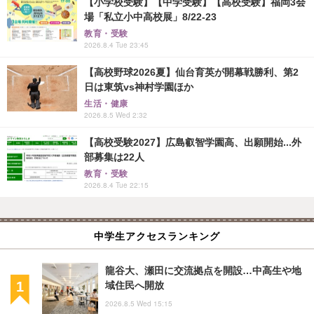
【小学校受験】【中学受験】【高校受験】福岡3会
場「私立小中高校展」8/22-23
教育・受験
2026.8.4 Tue 23:45
【高校野球2026夏】仙台育英が開幕戦勝利、第2
日は東筑vs神村学園ほか
生活・健康
2026.8.5 Wed 2:32
【高校受験2027】広島叡智学園高、出願開始...外
部募集は22人
教育・受験
2026.8.4 Tue 22:15
中学生アクセスランキング
龍谷大、瀬田に交流拠点を開設…中高生や地
域住民へ開放
2026.8.5 Wed 15:15