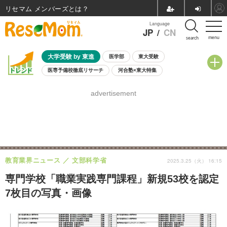
リセマム メンバーズ
Language
JP
/
CN
menu
search
大学受験 by 東進
医学部
東大受験
医専予備校徹底リサーチ
河合塾×東大特集
親子で考える大学選び
高校受験
中学受験
小学校受験
advertisement
共通テスト
夏休み
8月開催学校説明会・相談会
8月開催イベント・WS
全国公立高校 過去問
人気記事
自由研究教材（小学生向け）
自由研究教材（中学生向け）
ランキング
教育業界ニュース
文部科学省
2025.3.25（火） 16:15
専門学校「職業実践専門課程」新規53校を認定
7枚目の写真・画像