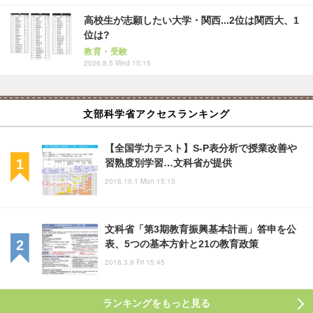
高校生が志願したい大学・関西...2位は関西大、1
位は?
教育・受験
2026.8.5 Wed 15:15
文部科学省アクセスランキング
【全国学力テスト】S-P表分析で授業改善や
習熟度別学習…文科省が提供
2018.10.1 Mon 15:15
文科省「第3期教育振興基本計画」答申を公
表、5つの基本方針と21の教育政策
2018.3.9 Fri 15:45
ランキングをもっと見る