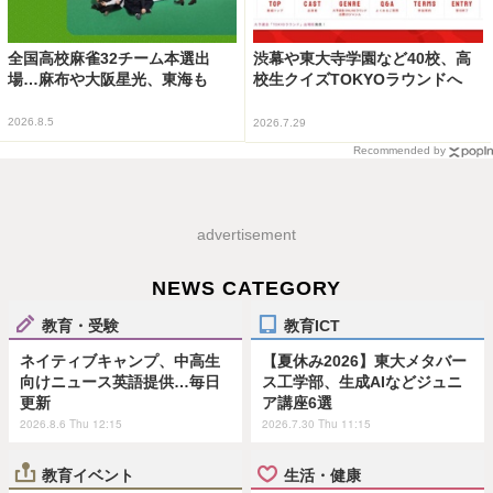
全国高校麻雀32チーム本選出
渋幕や東大寺学園など40校、高
場…麻布や大阪星光、東海も
校生クイズTOKYOラウンドへ
2026.8.5
2026.7.29
Recommended by
advertisement
NEWS CATEGORY
教育・受験
教育ICT
ネイティブキャンプ、中高生
【夏休み2026】東大メタバー
向けニュース英語提供…毎日
ス工学部、生成AIなどジュニ
更新
ア講座6選
2026.8.6 Thu 12:15
2026.7.30 Thu 11:15
教育イベント
生活・健康