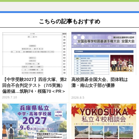
こちらの記事もおすすめ
【中学受験2027】四谷大塚、第2
高校囲碁全国大会、団体戦は
回合不合判定テスト（7/5実施）
灘・南山女子部が優勝
偏差値…筑駒74・桜蔭70＜PR＞
2026.7.10
2026.8.5