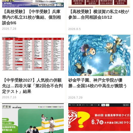
【高校受験】【中学受験】兵庫
【高校受験】横須賀の私立4校が
県内の私立31校が集結、個別相
参加…合同相談会10/12
談会9/6
2026.7.28
2026.8.5
【中学受験2027】人気校の併願
砂金甲子園、神戸女学院が優
先は…四谷大塚「第2回合不合判
勝…全国14校の中高生が腕競う
定テスト」結果
2026.7.16
2026.7.29