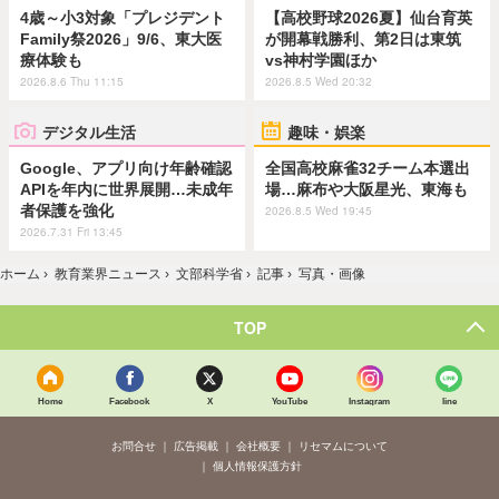
4歳～小3対象「プレジデント
【高校野球2026夏】仙台育英
Family祭2026」9/6、東大医
が開幕戦勝利、第2日は東筑
療体験も
vs神村学園ほか
2026.8.6 Thu 11:15
2026.8.5 Wed 20:32
デジタル生活
趣味・娯楽
Google、アプリ向け年齢確認
全国高校麻雀32チーム本選出
APIを年内に世界展開…未成年
場…麻布や大阪星光、東海も
者保護を強化
2026.8.5 Wed 19:45
2026.7.31 Fri 13:45
ホーム
›
教育業界ニュース
›
文部科学省
›
記事
›
写真・画像
TOP
Home
Facebook
X
YouTube
Instagram
line
お問合せ
広告掲載
会社概要
リセマムについて
個人情報保護方針