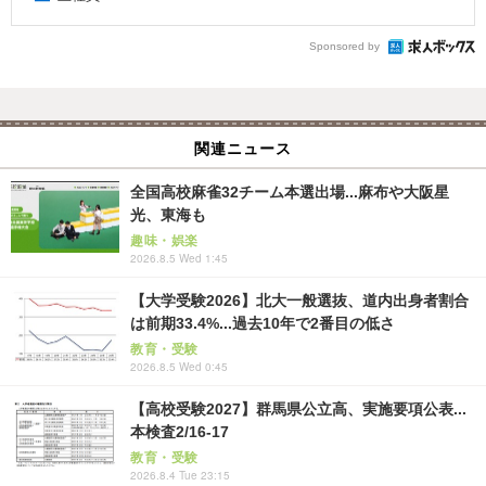
Sponsored by
関連ニュース
全国高校麻雀32チーム本選出場...麻布や大阪星
光、東海も
趣味・娯楽
2026.8.5 Wed 1:45
【大学受験2026】北大一般選抜、道内出身者割合
は前期33.4%...過去10年で2番目の低さ
教育・受験
2026.8.5 Wed 0:45
【高校受験2027】群馬県公立高、実施要項公表...
本検査2/16-17
教育・受験
2026.8.4 Tue 23:15