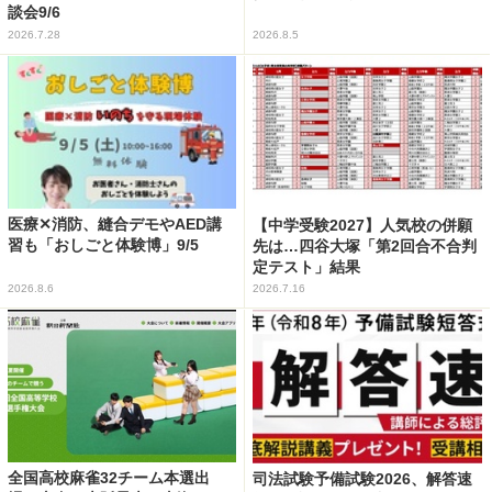
談会9/6
2026.7.28
2026.8.5
医療✕消防、縫合デモやAED講
【中学受験2027】人気校の併願
習も「おしごと体験博」9/5
先は…四谷大塚「第2回合不合判
定テスト」結果
2026.8.6
2026.7.16
全国高校麻雀32チーム本選出
司法試験予備試験2026、解答速