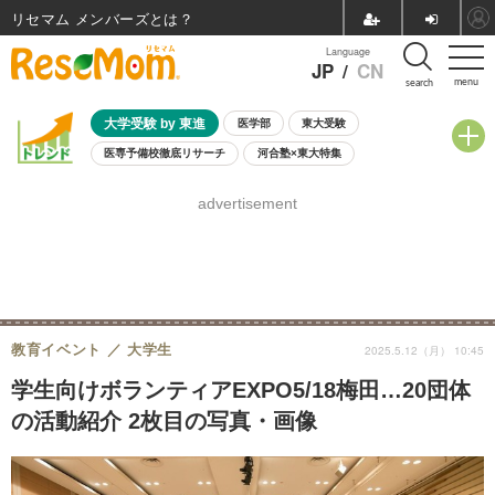
リセマム メンバーズ
Language
JP
/
CN
menu
search
大学受験 by 東進
医学部
東大受験
医専予備校徹底リサーチ
河合塾×東大特集
親子で考える大学選び
高校受験
中学受験
小学校受験
advertisement
共通テスト
夏休み
8月開催学校説明会・相談会
8月開催イベント・WS
全国公立高校 過去問
人気記事
自由研究教材（小学生向け）
自由研究教材（中学生向け）
ランキング
教育イベント
大学生
2025.5.12（月） 10:45
学生向けボランティアEXPO5/18梅田…20団体
の活動紹介 2枚目の写真・画像