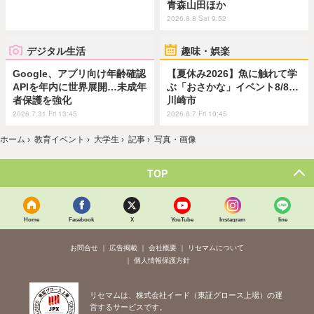
青森山田ほか
2026.8.8 Sat 9:52
デジタル生活
趣味・娯楽
Google、アプリ向け年齢確認
【夏休み2026】魚に触れて学
APIを年内に世界展開…未成年
ぶ「おさかな」イベント8/8…
者保護を強化
川崎市
2026.7.31 Fri 13:45
2026.8.7 Fri 10:45
ホーム
›
教育イベント
›
大学生
›
記事
›
写真・画像
TOP
Home
Facebook
X
YouTube
Instagram
line
お問合せ
広告掲載
会社概要
リセマムについて
個人情報保護方針
リセマムは、株式会社イード（東証グロース上場）の運
営するサービスです。