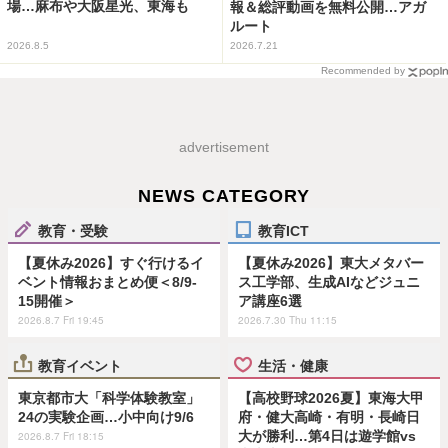
場…麻布や大阪星光、東海も
報＆総評動画を無料公開…アガ
ルート
2026.8.5
2026.7.21
Recommended by
advertisement
NEWS CATEGORY
教育・受験
教育ICT
【夏休み2026】すぐ行けるイ
【夏休み2026】東大メタバー
ベント情報おまとめ便＜8/9-
ス工学部、生成AIなどジュニ
15開催＞
ア講座6選
2026.8.7 Fri 19:45
2026.7.30 Thu 11:15
教育イベント
生活・健康
東京都市大「科学体験教室」
【高校野球2026夏】東海大甲
24の実験企画…小中向け9/6
府・健大高崎・有明・長崎日
大が勝利…第4日は遊学館vs
2026.8.7 Fri 18:15