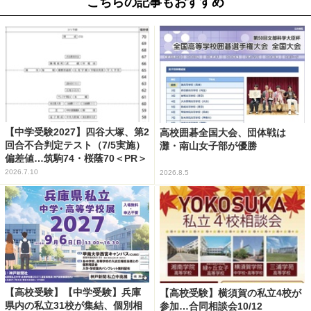
こちらの記事もおすすめ
【中学受験2027】四谷大塚、第2
高校囲碁全国大会、団体戦は
回合不合判定テスト（7/5実施）
灘・南山女子部が優勝
偏差値…筑駒74・桜蔭70＜PR＞
2026.7.10
2026.8.5
【高校受験】【中学受験】兵庫
【高校受験】横須賀の私立4校が
県内の私立31校が集結、個別相
参加…合同相談会10/12