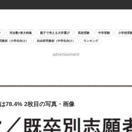
チ
河合塾×東大特集
親子で考える大学選び
高校受験
中学受験
小学校受
究教材（小学生向け）
自由研究教材（中学生向け）
ランキング
advertisement
78.4% 2枚目の写真・画像