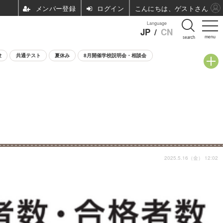
ログイン
こんにちは、ゲストさん
Language
JP
/
CN
menu
search
験
共通テスト
夏休み
8月開催学校説明会・相談会
2025.5.16（金） 12:02