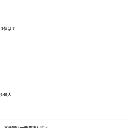
1位は？
149人
員…文学部は一般選抜も拡大