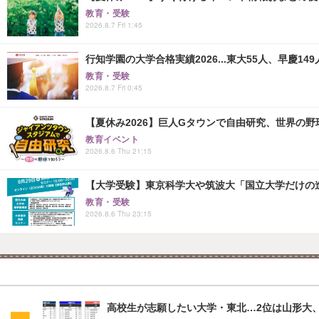
教育・受験
2026.8.7 Fri 1:45
行知学園の大学合格実績2026...東大55人、早慶149
教育・受験
2026.8.7 Fri 0:45
【夏休み2026】巨人Gタウンで自由研究、世界の野球文
教育イベント
2026.8.6 Thu 21:15
【大学受験】東京科学大や筑波大「国立大学だけの進
教育・受験
2026.8.6 Thu 23:15
高校生が志願したい大学・東北…2位は山形大、