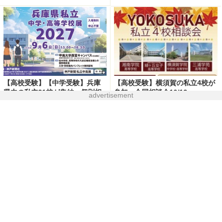
【高校受験】【中学受験】兵庫
【高校受験】横須賀の私立4校が
県内の私立31校が集結、個別相
参加…合同相談会10/12
advertisement
談会9/6
2026.7.28
2026.8.5
医療✕消防、縫合デモやAED講
【中学受験2027】人気校の併願
習も「おしごと体験博」9/5
先は…四谷大塚「第2回合不合判
定テスト」結果