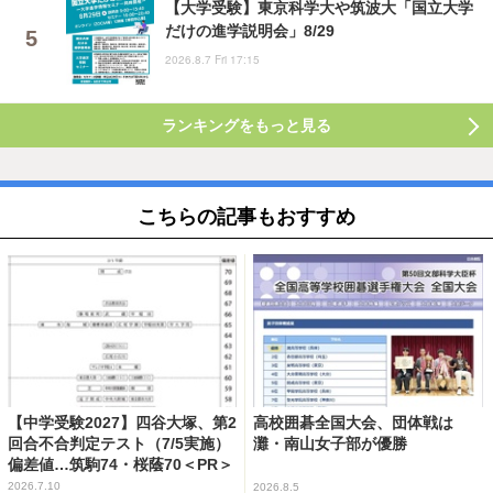
【大学受験】東京科学大や筑波大「国立大学
だけの進学説明会」8/29
2026.8.7 Fri 17:15
ランキングをもっと見る
こちらの記事もおすすめ
【中学受験2027】四谷大塚、第2
高校囲碁全国大会、団体戦は
回合不合判定テスト（7/5実施）
灘・南山女子部が優勝
偏差値…筑駒74・桜蔭70＜PR＞
2026.7.10
2026.8.5