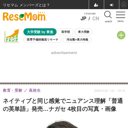
リセマム メンバーズ
Language
JP
/
CN
menu
search
大学受験 by 東進
医学部
東大受験
医専予備校徹底リサーチ
河合塾×東大特集
親子で考える大学選び
高校受験
中学受験
小学校受験
advertisement
共通テスト
夏休み
8月開催学校説明会・相談会
8月開催イベント・WS
全国公立高校 過去問
人気記事
自由研究教材（小学生向け）
自由研究教材（中学生向け）
ランキング
教育・受験
高校生
2025.5.20（火） 19:15
ネイティブと同じ感覚でニュアンス理解「普通
の英単語」発売…ナガセ 4枚目の写真・画像