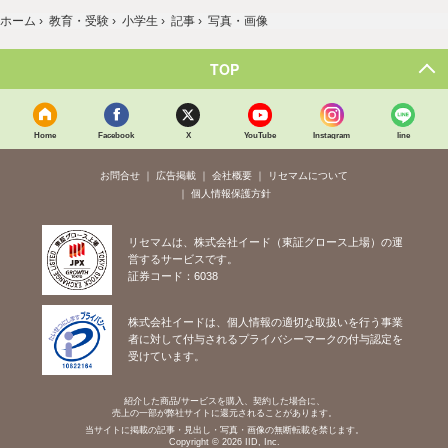
ホーム
›
教育・受験
›
小学生
›
記事
›
写真・画像
TOP
Home
Facebook
X
YouTube
Instagram
line
お問合せ
広告掲載
会社概要
リセマムについて
個人情報保護方針
リセマムは、株式会社イード（東証グロース上場）の運
営するサービスです。
証券コード：6038
株式会社イードは、個人情報の適切な取扱いを行う事業
者に対して付与されるプライバシーマークの付与認定を
受けています。
紹介した商品/サービスを購入、契約した場合に、
売上の一部が弊社サイトに還元されることがあります。
当サイトに掲載の記事・見出し・写真・画像の無断転載を禁じます。
Copyright © 2026 IID, Inc.