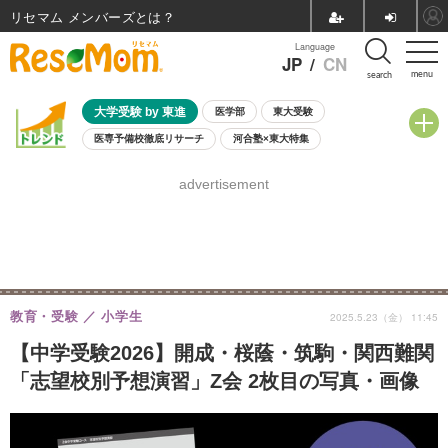
リセマム メンバーズ
Language
JP
/
CN
menu
search
大学受験 by 東進
医学部
東大受験
医専予備校徹底リサーチ
河合塾×東大特集
親子で考える大学選び
高校受験
中学受験
小学校受験
advertisement
共通テスト
夏休み
8月開催学校説明会・相談会
8月開催イベント・WS
全国公立高校 過去問
人気記事
自由研究教材（小学生向け）
自由研究教材（中学生向け）
ランキング
教育・受験
小学生
2025.5.23（金） 11:45
【中学受験2026】開成・桜蔭・筑駒・関西難関
「志望校別予想演習」Z会 2枚目の写真・画像