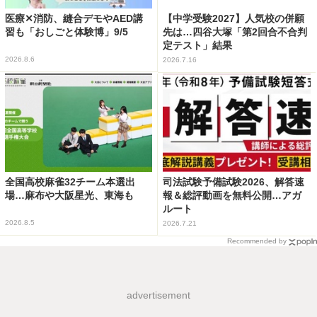
医療✕消防、縫合デモやAED講
【中学受験2027】人気校の併願
習も「おしごと体験博」9/5
先は…四谷大塚「第2回合不合判
定テスト」結果
2026.8.6
2026.7.16
全国高校麻雀32チーム本選出
司法試験予備試験2026、解答速
場…麻布や大阪星光、東海も
報＆総評動画を無料公開…アガ
ルート
2026.8.5
2026.7.21
Recommended by
advertisement