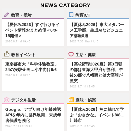
NEWS CATEGORY
教育・受験
教育ICT
【夏休み2026】すぐ行けるイ
【夏休み2026】東大メタバー
ベント情報おまとめ便＜8/9-
ス工学部、生成AIなどジュニ
15開催＞
ア講座6選
2026.8.7 Fri 19:45
2026.7.30 Thu 11:15
教育イベント
生活・健康
東京都市大「科学体験教室」
【高校野球2026夏】第3日朝
24の実験企画…小中向け9/6
の部は東海大甲府が勝利、午
後の部で八幡商と健大高崎が
2026.8.7 Fri 18:15
激突
2026.8.7 Fri 12:45
デジタル生活
趣味・娯楽
Google、アプリ向け年齢確認
【夏休み2026】魚に触れて学
APIを年内に世界展開…未成年
ぶ「おさかな」イベント8/8…
者保護を強化
川崎市
2026.7.31 Fri 13:45
2026.8.7 Fri 10:45