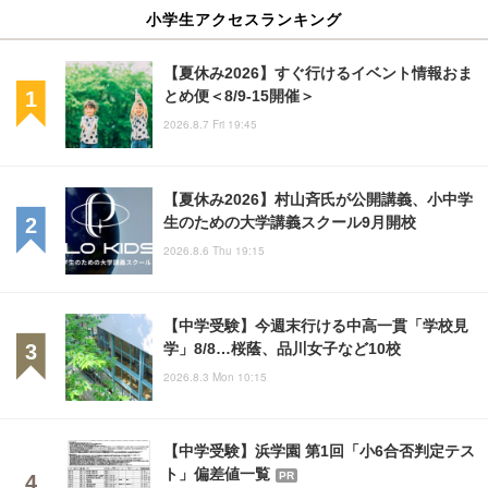
小学生アクセスランキング
【夏休み2026】すぐ行けるイベント情報おま
とめ便＜8/9-15開催＞
2026.8.7 Fri 19:45
【夏休み2026】村山斉氏が公開講義、小中学
生のための大学講義スクール9月開校
2026.8.6 Thu 19:15
【中学受験】今週末行ける中高一貫「学校見
学」8/8…桜蔭、品川女子など10校
2026.8.3 Mon 10:15
【中学受験】浜学園 第1回「小6合否判定テス
ト」偏差値一覧
PR