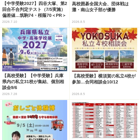
【中学受験2027】四谷大塚、第2
高校囲碁全国大会、団体戦は
回合不合判定テスト（7/5実施）
灘・南山女子部が優勝
偏差値…筑駒74・桜蔭70＜PR＞
2026.7.10
2026.8.5
【高校受験】【中学受験】兵庫
【高校受験】横須賀の私立4校が
県内の私立31校が集結、個別相
参加…合同相談会10/12
談会9/6
2026.7.28
2026.8.5