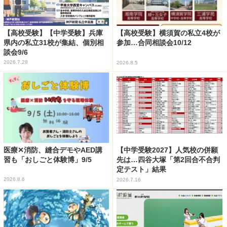
【高校受験】【中学受験】兵庫
【高校受験】横須賀の私立4校が
県内の私立31校が集結、個別相
参加…合同相談会10/12
談会9/6
2026.7.28
2026.8.5
医療✕消防、縫合デモやAED講
【中学受験2027】人気校の併願
習も「おしごと体験博」9/5
先は…四谷大塚「第2回合不合判
定テスト」結果
2026.8.6
2026.7.16