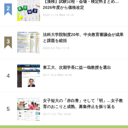
【漢検】試験日程・会場・検定料まとめ…
2026年度から価格改定
2025.11.19 Wed 14:15
法科大学院制度20年、中央教育審議会が成果
と課題を総括
2025.3.6 Thu 11:15
東工大、次期学長に益一哉教授を選出
2017.10.4 Wed 16:45
女子短大の「赤白青」そして「明」…女子教
育のおこりと成熟、募集停止を振り返る
2017.7.27 Thu 19:42