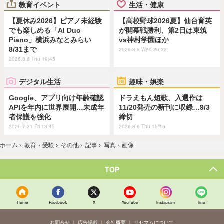
教育イベント
生活・健康
【夏休み2026】ピアノ未経験
【高校野球2026夏】仙台育英
でも楽しめる「AI Duo
が開幕戦勝利、第2日は東筑
Piano」横浜みなとみらい
vs神村学園ほか
8/31まで
2026.8.5 Wed 20:32
2026.8.6 Thu 19:45
デジタル生活
趣味・娯楽
Google、アプリ向け年齢確認
ドラえもん短歌、入選作は
APIを年内に世界展開…未成年
11/20発売の新刊に収録…9/3
者保護を強化
締切
2026.7.31 Fri 13:45
2026.8.6 Thu 15:15
ホーム
›
教育・受験
›
その他
›
記事
›
写真・画像
TOP
Home
Facebook
X
YouTube
Instagram
line
お問合せ
広告掲載
会社概要
リセマムについて