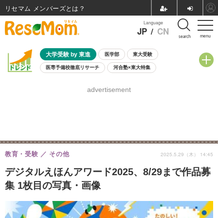
リセマム メンバーズ
Language
JP
/
CN
menu
search
大学受験 by 東進
医学部
東大受験
医専予備校徹底リサーチ
河合塾×東大特集
親子で考える大学選び
高校受験
中学受験
小学校受験
advertisement
共通テスト
夏休み
8月開催学校説明会・相談会
8月開催イベント・WS
全国公立高校 過去問
人気記事
自由研究教材（小学生向け）
自由研究教材（中学生向け）
ランキング
教育・受験
その他
2025.5.29（木） 14:45
デジタルえほんアワード2025、8/29まで作品募
集 1枚目の写真・画像