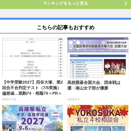
ランキングをもっと見る
こちらの記事もおすすめ
【中学受験2027】四谷大塚、第2
高校囲碁全国大会、団体戦は
回合不合判定テスト（7/5実施）
灘・南山女子部が優勝
偏差値…筑駒74・桜蔭70＜PR＞
2026.7.10
2026.8.5