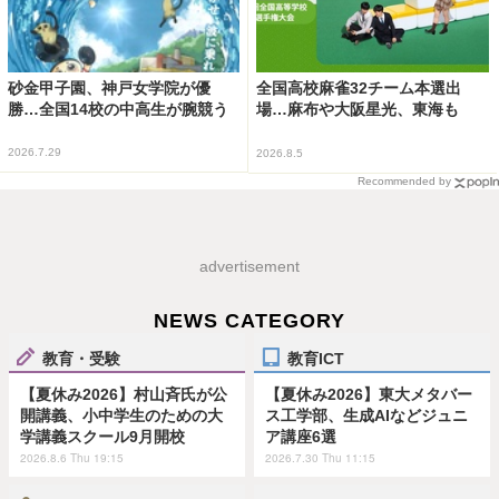
砂金甲子園、神戸女学院が優
全国高校麻雀32チーム本選出
勝…全国14校の中高生が腕競う
場…麻布や大阪星光、東海も
2026.7.29
2026.8.5
Recommended by
advertisement
NEWS CATEGORY
教育・受験
教育ICT
【夏休み2026】村山斉氏が公
【夏休み2026】東大メタバー
開講義、小中学生のための大
ス工学部、生成AIなどジュニ
学講義スクール9月開校
ア講座6選
2026.8.6 Thu 19:15
2026.7.30 Thu 11:15