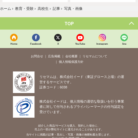
ホーム
›
教育・受験
›
高校生
›
記事
›
写真・画像
TOP
Home
Facebook
X
YouTube
Instagram
line
お問合せ
広告掲載
会社概要
リセマムについて
個人情報保護方針
リセマムは、株式会社イード（東証グロース上場）の運
営するサービスです。
証券コード：6038
株式会社イードは、個人情報の適切な取扱いを行う事業
者に対して付与されるプライバシーマークの付与認定を
受けています。
紹介した商品/サービスを購入、契約した場合に、
売上の一部が弊社サイトに還元されることがあります。
当サイトに掲載の記事・見出し・写真・画像の無断転載を禁じます。