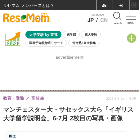
リセマム メンバーズ
Language
JP
/
CN
menu
search
大学受験 by 東進
医学部
東大受験
医専予備校徹底リサーチ
河合塾×東大特集
親子で考える大学選び
高校受験
中学受験
小学校受験
advertisement
共通テスト
夏休み
8月開催学校説明会・相談会
8月開催イベント・WS
全国公立高校 過去問
人気記事
自由研究教材（小学生向け）
自由研究教材（中学生向け）
ランキング
教育・受験
高校生
2025.6.4（水） 9:45
マンチェスター大・サセックス大ら「イギリス
大学留学説明会」6-7月 2枚目の写真・画像