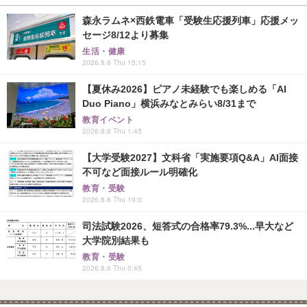
森永ラムネ×西鉄電車「受験生応援列車」応援メッ
セージ8/12より募集
生活・健康
2026.8.6 Thu 15:15
【夏休み2026】ピアノ未経験でも楽しめる「AI
Duo Piano」横浜みなとみらい8/31まで
教育イベント
2026.8.6 Thu 1:45
【大学受験2027】文科省「実施要項Q&A」AI面接
不可など面接ルール明確化
教育・受験
2026.8.6 Thu 19:0
司法試験2026、短答式の合格率79.3%...早大など
大学院別結果も
教育・受験
2026.8.6 Thu 0:45