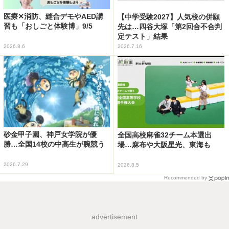
医療✕消防、縫合デモやAED講
【中学受験2027】人気校の併願
習も「おしごと体験博」9/5
先は…四谷大塚「第2回合不合判
定テスト」結果
2026.8.6
2026.7.16
砂金甲子園、神戸女学院が優
全国高校麻雀32チーム本選出
勝…全国14校の中高生が腕競う
場…麻布や大阪星光、東海も
2026.7.29
2026.8.5
Recommended by
advertisement