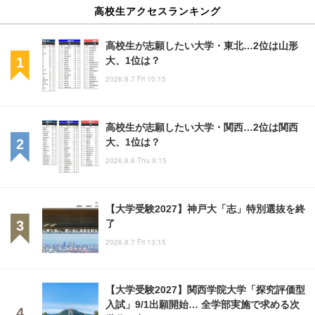
高校生アクセスランキング
高校生が志願したい大学・東北…2位は山形
大、1位は？
2026.8.7 Fri 10:15
高校生が志願したい大学・関西…2位は関西
大、1位は？
2026.8.6 Thu 9:15
【大学受験2027】神戸大「志」特別選抜を終
了
2026.8.7 Fri 13:15
【大学受験2027】関西学院大学「探究評価型
入試」9/1出願開始… 全学部実施で求める次