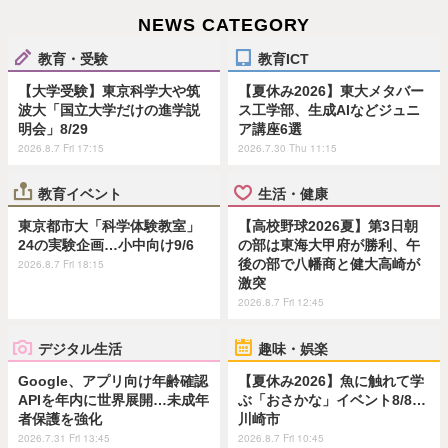
NEWS CATEGORY
教育・受験
教育ICT
【大学受験】東京科学大や筑
【夏休み2026】東大メタバー
波大「国立大学だけの進学説
ス工学部、生成AIなどジュニ
明会」8/29
ア講座6選
2026.8.7 Fri 17:15
2026.7.30 Thu 11:15
教育イベント
生活・健康
東京都市大「科学体験教室」
【高校野球2026夏】第3日朝
24の実験企画…小中向け9/6
の部は東海大甲府が勝利、午
後の部で八幡商と健大高崎が
2026.8.7 Fri 18:15
激突
2026.8.7 Fri 12:45
デジタル生活
趣味・娯楽
Google、アプリ向け年齢確認
【夏休み2026】魚に触れて学
APIを年内に世界展開…未成年
ぶ「おさかな」イベント8/8…
者保護を強化
川崎市
2026.7.31 Fri 13:45
2026.8.7 Fri 10:45