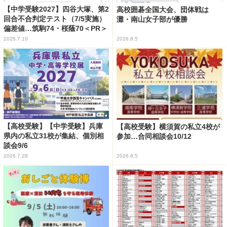
【中学受験2027】四谷大塚、第2
高校囲碁全国大会、団体戦は
回合不合判定テスト（7/5実施）
灘・南山女子部が優勝
偏差値…筑駒74・桜蔭70＜PR＞
2026.7.10
2026.8.5
【高校受験】【中学受験】兵庫
【高校受験】横須賀の私立4校が
県内の私立31校が集結、個別相
参加…合同相談会10/12
談会9/6
2026.7.28
2026.8.5