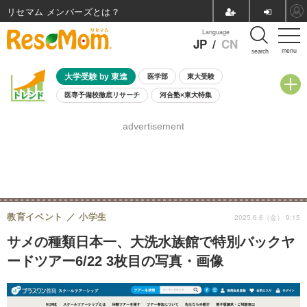
リセマム メンバーズ
Language
JP
/
CN
menu
search
大学受験 by 東進
医学部
東大受験
医専予備校徹底リサーチ
河合塾×東大特集
親子で考える大学選び
高校受験
中学受験
小学校受験
advertisement
共通テスト
夏休み
8月開催学校説明会・相談会
8月開催イベント・WS
全国公立高校 過去問
人気記事
自由研究教材（小学生向け）
自由研究教材（中学生向け）
ランキング
教育イベント
小学生
2025.6.6（金） 9:15
サメの種類日本一、大洗水族館で特別バックヤ
ードツアー6/22 3枚目の写真・画像