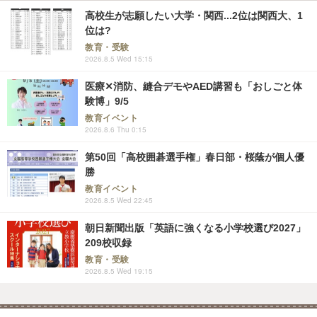
高校生が志願したい大学・関西...2位は関西大、1
位は?
教育・受験
2026.8.5 Wed 15:15
医療✕消防、縫合デモやAED講習も「おしごと体
験博」9/5
教育イベント
2026.8.6 Thu 0:15
第50回「高校囲碁選手権」春日部・桜蔭が個人優
勝
教育イベント
2026.8.5 Wed 22:45
朝日新聞出版「英語に強くなる小学校選び2027」
209校収録
教育・受験
2026.8.5 Wed 19:15