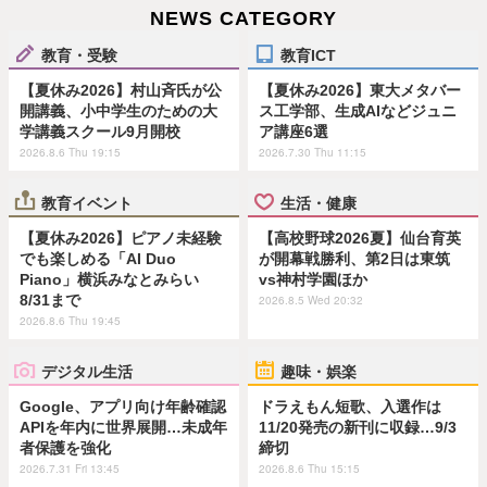
NEWS CATEGORY
教育・受験
教育ICT
【夏休み2026】村山斉氏が公
【夏休み2026】東大メタバー
開講義、小中学生のための大
ス工学部、生成AIなどジュニ
学講義スクール9月開校
ア講座6選
2026.8.6 Thu 19:15
2026.7.30 Thu 11:15
教育イベント
生活・健康
【夏休み2026】ピアノ未経験
【高校野球2026夏】仙台育英
でも楽しめる「AI Duo
が開幕戦勝利、第2日は東筑
Piano」横浜みなとみらい
vs神村学園ほか
8/31まで
2026.8.5 Wed 20:32
2026.8.6 Thu 19:45
デジタル生活
趣味・娯楽
Google、アプリ向け年齢確認
ドラえもん短歌、入選作は
APIを年内に世界展開…未成年
11/20発売の新刊に収録…9/3
者保護を強化
締切
2026.7.31 Fri 13:45
2026.8.6 Thu 15:15