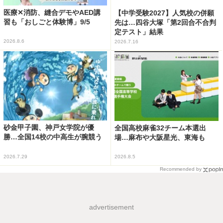
医療✕消防、縫合デモやAED講
【中学受験2027】人気校の併願
習も「おしごと体験博」9/5
先は…四谷大塚「第2回合不合判
定テスト」結果
2026.8.6
2026.7.16
砂金甲子園、神戸女学院が優
全国高校麻雀32チーム本選出
勝…全国14校の中高生が腕競う
場…麻布や大阪星光、東海も
2026.7.29
2026.8.5
Recommended by
advertisement