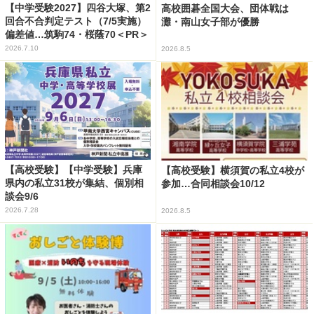
【中学受験2027】四谷大塚、第2
高校囲碁全国大会、団体戦は
回合不合判定テスト（7/5実施）
灘・南山女子部が優勝
偏差値…筑駒74・桜蔭70＜PR＞
2026.7.10
2026.8.5
【高校受験】【中学受験】兵庫
【高校受験】横須賀の私立4校が
県内の私立31校が集結、個別相
参加…合同相談会10/12
談会9/6
2026.7.28
2026.8.5