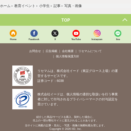
ホーム
›
教育イベント
›
小学生
›
記事
›
写真・画像
TOP
Home
Facebook
X
YouTube
Instagram
line
お問合せ
広告掲載
会社概要
リセマムについて
個人情報保護方針
リセマムは、株式会社イード（東証グロース上場）の運
営するサービスです。
証券コード：6038
株式会社イードは、個人情報の適切な取扱いを行う事業
者に対して付与されるプライバシーマークの付与認定を
受けています。
紹介した商品/サービスを購入、契約した場合に、
売上の一部が弊社サイトに還元されることがあります。
当サイトに掲載の記事・見出し・写真・画像の無断転載を禁じます。
Copyright © 2026 IID, Inc.