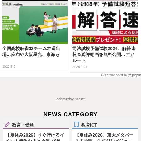
全国高校麻雀32チーム本選出
司法試験予備試験2026、解答速
場…麻布や大阪星光、東海も
報＆総評動画を無料公開…アガ
ルート
2026.8.5
2026.7.21
Recommended by
advertisement
NEWS CATEGORY
教育・受験
教育ICT
【夏休み2026】すぐ行けるイ
【夏休み2026】東大メタバー
ベント情報おまとめ便＜8/9-
ス工学部、生成AIなどジュニ