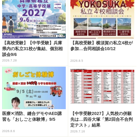
【高校受験】【中学受験】兵庫
【高校受験】横須賀の私立4校が
県内の私立31校が集結、個別相
参加…合同相談会10/12
談会9/6
2026.7.28
2026.8.5
医療✕消防、縫合デモやAED講
【中学受験2027】人気校の併願
習も「おしごと体験博」9/5
先は…四谷大塚「第2回合不合判
定テスト」結果
2026.8.6
2026.7.16