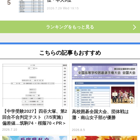
位・早大9位
2026.7.29 Wed 19:15
ランキングをもっと見る
こちらの記事もおすすめ
【中学受験2027】四谷大塚、第2
高校囲碁全国大会、団体戦は
回合不合判定テスト（7/5実施）
灘・南山女子部が優勝
偏差値…筑駒74・桜蔭70＜PR＞
2026.7.10
2026.8.5