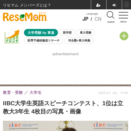
リセマム メンバーズ
Language
JP
/
CN
menu
search
大学受験 by 東進
医学部
東大受験
医専予備校徹底リサーチ
河合塾×東大特集
親子で考える大学選び
高校受験
中学受験
小学校受験
advertisement
共通テスト
夏休み
8月開催学校説明会・相談会
8月開催イベント・WS
全国公立高校 過去問
人気記事
自由研究教材（小学生向け）
自由研究教材（中学生向け）
ランキング
教育・受験
大学生
2025.6.6（金） 10:45
IIBC大学生英語スピーチコンテスト、1位は立
教大3年生 4枚目の写真・画像