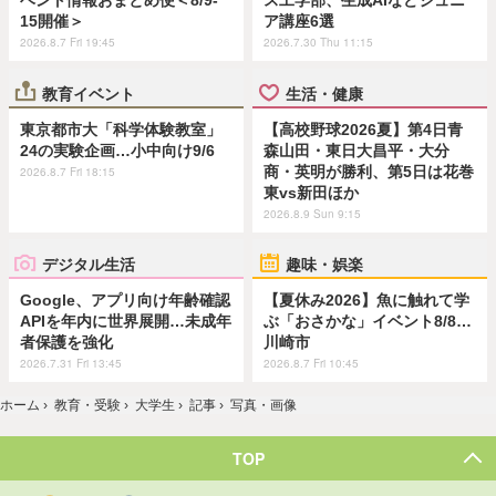
15開催＞
ア講座6選
2026.8.7 Fri 19:45
2026.7.30 Thu 11:15
教育イベント
生活・健康
東京都市大「科学体験教室」
【高校野球2026夏】第4日青
24の実験企画…小中向け9/6
森山田・東日大昌平・大分
商・英明が勝利、第5日は花巻
2026.8.7 Fri 18:15
東vs新田ほか
2026.8.9 Sun 9:15
デジタル生活
趣味・娯楽
Google、アプリ向け年齢確認
【夏休み2026】魚に触れて学
APIを年内に世界展開…未成年
ぶ「おさかな」イベント8/8…
者保護を強化
川崎市
2026.7.31 Fri 13:45
2026.8.7 Fri 10:45
ホーム
›
教育・受験
›
大学生
›
記事
›
写真・画像
TOP