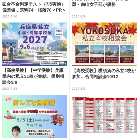
回合不合判定テスト（7/5実施）
灘・南山女子部が優勝
偏差値…筑駒74・桜蔭70＜PR＞
2026.7.10
2026.8.5
【高校受験】【中学受験】兵庫
【高校受験】横須賀の私立4校が
県内の私立31校が集結、個別相
参加…合同相談会10/12
談会9/6
2026.7.28
2026.8.5