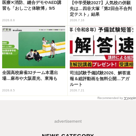
医療✕消防、縫合デモやAED講
【中学受験2027】人気校の併願
習も「おしごと体験博」9/5
先は…四谷大塚「第2回合不合判
定テスト」結果
2026.8.6
2026.7.16
全国高校麻雀32チーム本選出
司法試験予備試験2026、解答速
場…麻布や大阪星光、東海も
報＆総評動画を無料公開…アガ
ルート
2026.8.5
2026.7.21
Recommended by
advertisement