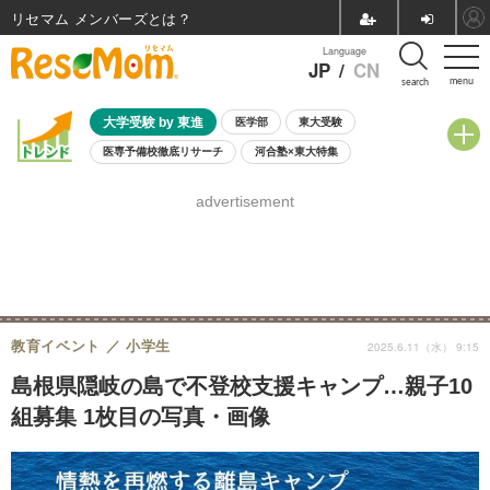
リセマム メンバーズ
Language
JP
/
CN
menu
search
大学受験 by 東進
医学部
東大受験
医専予備校徹底リサーチ
河合塾×東大特集
親子で考える大学選び
高校受験
中学受験
小学校受験
advertisement
共通テスト
夏休み
8月開催学校説明会・相談会
8月開催イベント・WS
全国公立高校 過去問
人気記事
自由研究教材（小学生向け）
自由研究教材（中学生向け）
ランキング
教育イベント
小学生
2025.6.11（水） 9:15
島根県隠岐の島で不登校支援キャンプ…親子10
組募集 1枚目の写真・画像