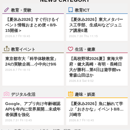
NEWS CATEGORY
教育・受験
教育ICT
【夏休み2026】すぐ行けるイ
【夏休み2026】東大メタバー
ベント情報おまとめ便＜8/9-
ス工学部、生成AIなどジュニ
15開催＞
ア講座6選
2026.8.7 Fri 19:45
2026.7.30 Thu 11:15
教育イベント
生活・健康
東京都市大「科学体験教室」
【高校野球2026夏】東海大甲
24の実験企画…小中向け9/6
府・健大高崎・有明・長崎日
大が勝利…第4日は遊学館vs
2026.8.7 Fri 18:15
青森山田ほか
2026.8.8 Sat 9:52
デジタル生活
趣味・娯楽
Google、アプリ向け年齢確認
【夏休み2026】魚に触れて学
APIを年内に世界展開…未成年
ぶ「おさかな」イベント8/8…
者保護を強化
川崎市
2026.7.31 Fri 13:45
2026.8.7 Fri 10:45