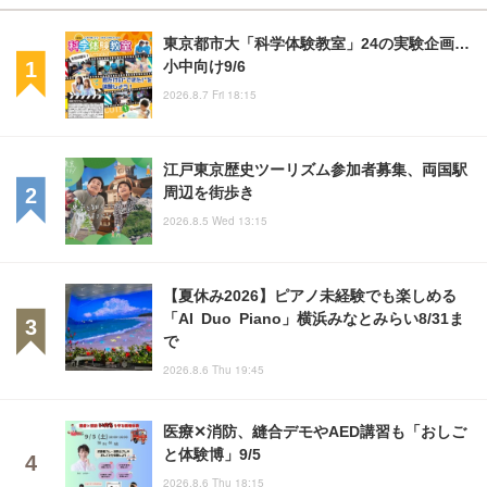
東京都市大「科学体験教室」24の実験企画…
小中向け9/6
2026.8.7 Fri 18:15
江戸東京歴史ツーリズム参加者募集、両国駅
周辺を街歩き
2026.8.5 Wed 13:15
【夏休み2026】ピアノ未経験でも楽しめる
「AI Duo Piano」横浜みなとみらい8/31ま
で
2026.8.6 Thu 19:45
医療✕消防、縫合デモやAED講習も「おしご
と体験博」9/5
2026.8.6 Thu 18:15