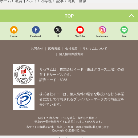
ホーム
›
教育イベント
›
小学生
›
記事
›
写真・画像
TOP
Home
Facebook
X
YouTube
Instagram
line
お問合せ
広告掲載
会社概要
リセマムについて
個人情報保護方針
リセマムは、株式会社イード（東証グロース上場）の運
営するサービスです。
証券コード：6038
株式会社イードは、個人情報の適切な取扱いを行う事業
者に対して付与されるプライバシーマークの付与認定を
受けています。
紹介した商品/サービスを購入、契約した場合に、
売上の一部が弊社サイトに還元されることがあります。
当サイトに掲載の記事・見出し・写真・画像の無断転載を禁じます。
Copyright © 2026 IID, Inc.