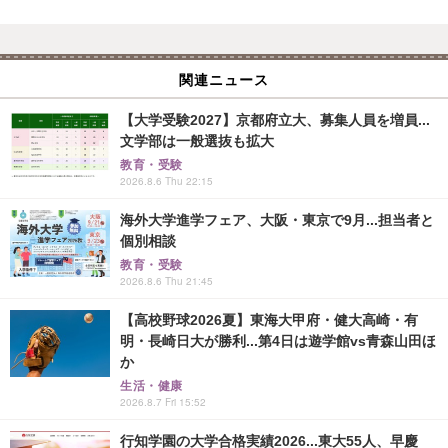
関連ニュース
【大学受験2027】京都府立大、募集人員を増員...
文学部は一般選抜も拡大
教育・受験
2026.8.6 Thu 22:15
海外大学進学フェア、大阪・東京で9月...担当者と
個別相談
教育・受験
2026.8.6 Thu 21:45
【高校野球2026夏】東海大甲府・健大高崎・有
明・長崎日大が勝利...第4日は遊学館vs青森山田ほ
か
生活・健康
2026.8.7 Fri 15:52
行知学園の大学合格実績2026...東大55人、早慶