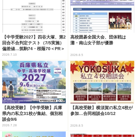
【中学受験2027】四谷大塚、第2
高校囲碁全国大会、団体戦は
回合不合判定テスト（7/5実施）
灘・南山女子部が優勝
偏差値…筑駒74・桜蔭70＜PR＞
2026.7.10
2026.8.5
【高校受験】【中学受験】兵庫
【高校受験】横須賀の私立4校が
県内の私立31校が集結、個別相
参加…合同相談会10/12
談会9/6
2026.7.28
2026.8.5