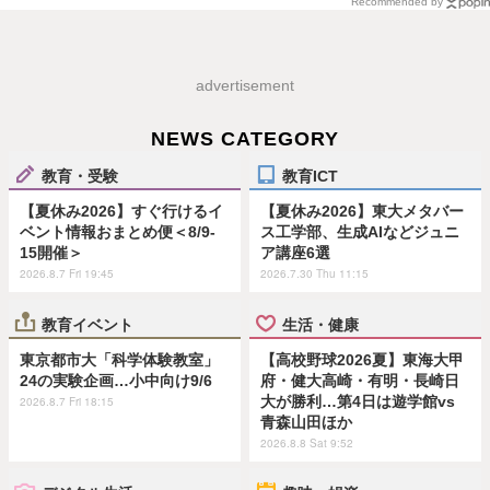
Recommended by
advertisement
NEWS CATEGORY
教育・受験
教育ICT
【夏休み2026】すぐ行けるイ
【夏休み2026】東大メタバー
ベント情報おまとめ便＜8/9-
ス工学部、生成AIなどジュニ
15開催＞
ア講座6選
2026.8.7 Fri 19:45
2026.7.30 Thu 11:15
教育イベント
生活・健康
東京都市大「科学体験教室」
【高校野球2026夏】東海大甲
24の実験企画…小中向け9/6
府・健大高崎・有明・長崎日
大が勝利…第4日は遊学館vs
2026.8.7 Fri 18:15
青森山田ほか
2026.8.8 Sat 9:52