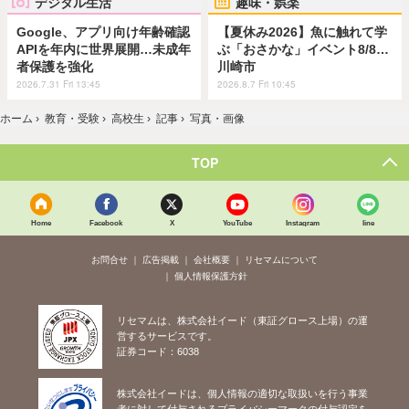
デジタル生活
趣味・娯楽
Google、アプリ向け年齢確認
【夏休み2026】魚に触れて学
APIを年内に世界展開…未成年
ぶ「おさかな」イベント8/8…
者保護を強化
川崎市
2026.7.31 Fri 13:45
2026.8.7 Fri 10:45
ホーム
›
教育・受験
›
高校生
›
記事
›
写真・画像
TOP
Home
Facebook
X
YouTube
Instagram
line
お問合せ
広告掲載
会社概要
リセマムについて
個人情報保護方針
リセマムは、株式会社イード（東証グロース上場）の運
営するサービスです。
証券コード：6038
株式会社イードは、個人情報の適切な取扱いを行う事業