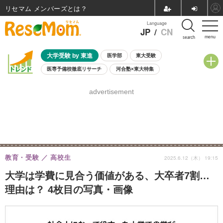
リセマム メンバーズ
Language
JP
/
CN
menu
search
大学受験 by 東進
医学部
東大受験
医専予備校徹底リサーチ
河合塾×東大特集
親子で考える大学選び
高校受験
中学受験
小学校受験
advertisement
共通テスト
夏休み
8月開催学校説明会・相談会
8月開催イベント・WS
全国公立高校 過去問
人気記事
自由研究教材（小学生向け）
自由研究教材（中学生向け）
ランキング
教育・受験
高校生
2025.6.12（木） 19:15
大学は学費に見合う価値がある、大卒者7割…
理由は？ 4枚目の写真・画像