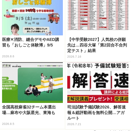
医療✕消防、縫合デモやAED講
【中学受験2027】人気校の併願
習も「おしごと体験博」9/5
先は…四谷大塚「第2回合不合判
定テスト」結果
2026.8.6
2026.7.16
全国高校麻雀32チーム本選出
司法試験予備試験2026、解答速
場…麻布や大阪星光、東海も
報＆総評動画を無料公開…アガ
ルート
2026.8.5
2026.7.21