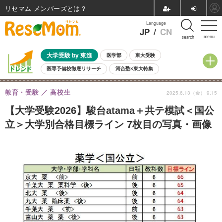
リセマム メンバーズ
Language
JP
/
CN
menu
search
大学受験 by 東進
医学部
東大受験
医専予備校徹底リサーチ
河合塾×東大特集
親子で考える大学選び
高校受験
中学受験
小学校受験
教育・受験
高校生
2025.6.13（金） 9:15
共通テスト
夏休み
8月開催学校説明会・相談会
8月開催イベント・WS
全国公立高校 過去問
人気記事
【大学受験2026】駿台atama＋共テ模試＜国公
自由研究教材（小学生向け）
自由研究教材（中学生向け）
ランキング
立＞大学別合格目標ライン 7枚目の写真・画像