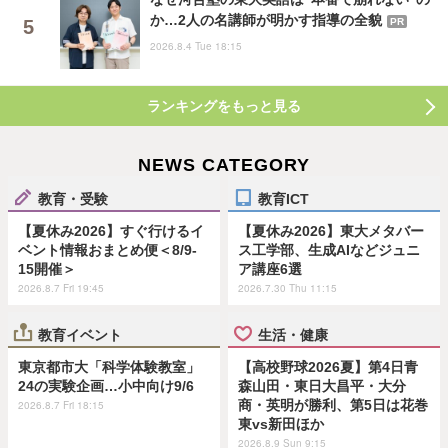
か…2人の名講師が明かす指導の全貌
PR
2026.8.4 Tue 18:15
ランキングをもっと見る
NEWS CATEGORY
教育・受験
教育ICT
【夏休み2026】すぐ行けるイ
【夏休み2026】東大メタバー
ベント情報おまとめ便＜8/9-
ス工学部、生成AIなどジュニ
15開催＞
ア講座6選
2026.8.7 Fri 19:45
2026.7.30 Thu 11:15
教育イベント
生活・健康
東京都市大「科学体験教室」
【高校野球2026夏】第4日青
24の実験企画…小中向け9/6
森山田・東日大昌平・大分
商・英明が勝利、第5日は花巻
2026.8.7 Fri 18:15
東vs新田ほか
2026.8.9 Sun 9:15