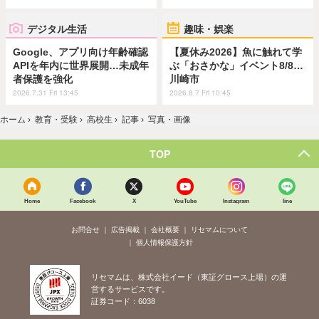
デジタル生活
趣味・娯楽
Google、アプリ向け年齢確認
【夏休み2026】魚に触れて学
APIを年内に世界展開…未成年
ぶ「おさかな」イベント8/8…
者保護を強化
川崎市
2026.7.31 Fri 13:45
2026.8.7 Fri 10:45
ホーム
›
教育・受験
›
高校生
›
記事
›
写真・画像
TOP
Home
Facebook
X
YouTube
Instagram
line
お問合せ
広告掲載
会社概要
リセマムについて
個人情報保護方針
リセマムは、株式会社イード（東証グロース上場）の運
営するサービスです。
証券コード：6038