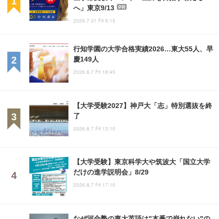
へ」東京9/13
PR
2026.7.31 Fri 9:15
行知学園の大学合格実績2026…東大55人、早
慶149人
2026.8.7 Fri 18:45
【大学受験2027】神戸大「志」特別選抜を終
了
2026.8.7 Fri 13:15
【大学受験】東京科学大や筑波大「国立大学
だけの進学説明会」8/29
2026.8.7 Fri 17:15
なぜ河合塾の東大英語は"本番で崩れない"の