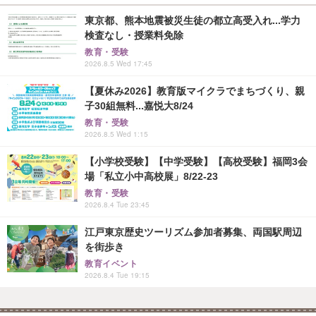
東京都、熊本地震被災生徒の都立高受入れ...学力
検査なし・授業料免除
教育・受験
2026.8.5 Wed 17:45
【夏休み2026】教育版マイクラでまちづくり、親
子30組無料...嘉悦大8/24
教育・受験
2026.8.5 Wed 1:15
【小学校受験】【中学受験】【高校受験】福岡3会
場「私立小中高校展」8/22-23
教育・受験
2026.8.4 Tue 23:45
江戸東京歴史ツーリズム参加者募集、両国駅周辺
を街歩き
教育イベント
2026.8.4 Tue 19:15