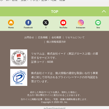
TOP
Home
Facebook
X
YouTube
Instagram
line
お問合せ
広告掲載
会社概要
リセマムについて
個人情報保護方針
リセマムは、株式会社イード（東証グロース上場）の運
営するサービスです。
証券コード：6038
株式会社イードは、個人情報の適切な取扱いを行う事業
者に対して付与されるプライバシーマークの付与認定を
受けています。
紹介した商品/サービスを購入、契約した場合に、
売上の一部が弊社サイトに還元されることがあります。
当サイトに掲載の記事・見出し・写真・画像の無断転載を禁じます。
Copyright © 2026 IID, Inc.
advertisement