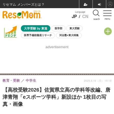
リセマム メンバーズ
Language
JP
/
CN
menu
search
大学受験 by 東進
医学部
東大受験
医専予備校徹底リサーチ
河合塾×東大特集
親子で考える大学選び
高校受験
中学受験
小学校受験
advertisement
共通テスト
夏休み
8月開催学校説明会・相談会
8月開催イベント・WS
全国公立高校 過去問
人気記事
自由研究教材（小学生向け）
自由研究教材（中学生向け）
ランキング
教育・受験
中学生
2025.6.16（月） 14:15
【高校受験2026】佐賀県立高の学科等改編、唐
津青翔「eスポーツ学科」新設ほか 1枚目の写
真・画像