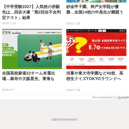
【中学受験2027】人気校の併願
砂金甲子園、神戸女学院が優
先は…四谷大塚「第2回合不合判
勝…全国14校の中高生が腕競う
定テスト」結果
2026.7.16
2026.7.29
全国高校麻雀32チーム本選出
渋幕や東大寺学園など40校、高
場…麻布や大阪星光、東海も
校生クイズTOKYOラウンドへ
2026.8.5
2026.7.29
Recommended by
advertisement