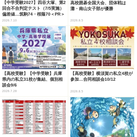
【中学受験2027】四谷大塚、第2
高校囲碁全国大会、団体戦は
回合不合判定テスト（7/5実施）
灘・南山女子部が優勝
偏差値…筑駒74・桜蔭70＜PR＞
2026.7.10
2026.8.5
【高校受験】【中学受験】兵庫
【高校受験】横須賀の私立4校が
県内の私立31校が集結、個別相
参加…合同相談会10/12
談会9/6
2026.7.28
2026.8.5