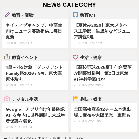
NEWS CATEGORY
教育・受験
教育ICT
ネイティブキャンプ、中高生
【夏休み2026】東大メタバー
向けニュース英語提供…毎日
ス工学部、生成AIなどジュニ
更新
ア講座6選
2026.8.6 Thu 12:15
2026.7.30 Thu 11:15
教育イベント
生活・健康
4歳～小3対象「プレジデント
【高校野球2026夏】仙台育英
Family祭2026」9/6、東大医
が開幕戦勝利、第2日は東筑
療体験も
vs神村学園ほか
2026.8.6 Thu 11:15
2026.8.5 Wed 20:32
デジタル生活
趣味・娯楽
Google、アプリ向け年齢確認
全国高校麻雀32チーム本選出
APIを年内に世界展開…未成年
場…麻布や大阪星光、東海も
者保護を強化
2026.8.5 Wed 19:45
2026.7.31 Fri 13:45
ホーム
›
教育・受験
›
中学生
›
記事
›
写真・画像