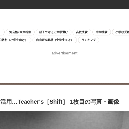
チ
河合塾×東大特集
親子で考える大学選び
高校受験
中学受験
小学校受
究教材（小学生向け）
自由研究教材（中学生向け）
ランキング
advertisement
Teacher's［Shift］ 1枚目の写真・画像