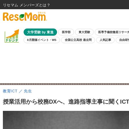
リセマム メンバーズ
大学受験 by 東進
医学部
東大受験
医専予備校徹底リサー
8月開催イベント・WS
全国公立高校 過去問
人気記事
自由研
教育ICT
先生
授業活用から校務DXへ、進路指導主事に聞くICT活用…