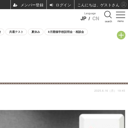
ログイン
こんにちは、ゲストさん
Language
JP
/
CN
menu
search
験
共通テスト
夏休み
8月開催学校説明会・相談会
2025.6.16（月） 19:45