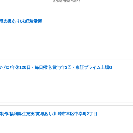
advertisement
取得支援あり/未経験活躍
ぼゼロ/年休120日・毎日帰宅/賞与年3回・東証プライム上場G
制作/福利厚生充実/賞与あり/川崎市幸区中幸町2丁目