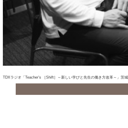
TDXラジオ「Teacher’s ［Shift］～新しい学びと先生の働き方改革～