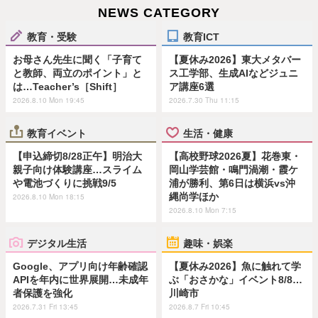
NEWS CATEGORY
教育・受験
教育ICT
お母さん先生に聞く「子育て
【夏休み2026】東大メタバー
と教師、両立のポイント」と
ス工学部、生成AIなどジュニ
は…Teacher’s［Shift］
ア講座6選
2026.8.10 Mon 19:45
2026.7.30 Thu 11:15
教育イベント
生活・健康
【申込締切8/28正午】明治大
【高校野球2026夏】花巻東・
親子向け体験講座…スライム
岡山学芸館・鳴門渦潮・霞ケ
や電池づくりに挑戦9/5
浦が勝利、第6日は横浜vs沖
縄尚学ほか
2026.8.10 Mon 18:15
2026.8.10 Mon 7:15
デジタル生活
趣味・娯楽
Google、アプリ向け年齢確認
【夏休み2026】魚に触れて学
APIを年内に世界展開…未成年
ぶ「おさかな」イベント8/8…
者保護を強化
川崎市
2026.7.31 Fri 13:45
2026.8.7 Fri 10:45