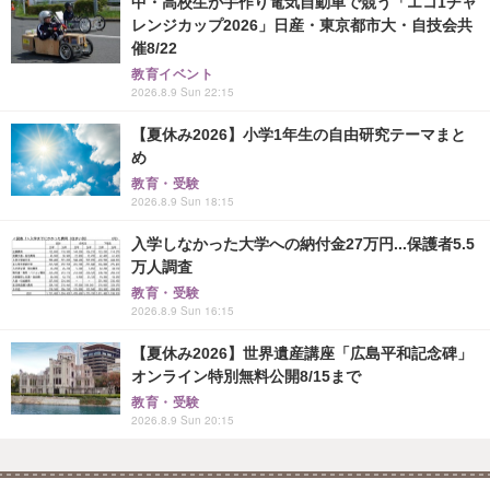
中・高校生が手作り電気自動車で競う「エコ1チャ
レンジカップ2026」日産・東京都市大・自技会共
催8/22
教育イベント
2026.8.9 Sun 22:15
【夏休み2026】小学1年生の自由研究テーマまと
め
教育・受験
2026.8.9 Sun 18:15
入学しなかった大学への納付金27万円...保護者5.5
万人調査
教育・受験
2026.8.9 Sun 16:15
【夏休み2026】世界遺産講座「広島平和記念碑」
オンライン特別無料公開8/15まで
教育・受験
2026.8.9 Sun 20:15