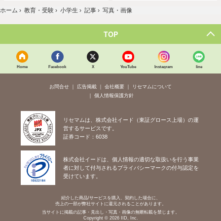
ホーム
›
教育・受験
›
小学生
›
記事
›
写真・画像
TOP
Home
Facebook
X
YouTube
Instagram
line
お問合せ
広告掲載
会社概要
リセマムについて
個人情報保護方針
リセマムは、株式会社イード（東証グロース上場）の運
営するサービスです。
証券コード：6038
株式会社イードは、個人情報の適切な取扱いを行う事業
者に対して付与されるプライバシーマークの付与認定を
受けています。
紹介した商品/サービスを購入、契約した場合に、
売上の一部が弊社サイトに還元されることがあります。
当サイトに掲載の記事・見出し・写真・画像の無断転載を禁じます。
Copyright © 2026 IID, Inc.