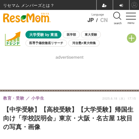
リセマム メンバーズ
Language
JP
/
CN
menu
search
大学受験 by 東進
医学部
東大受験
医専予備校徹底リサーチ
河合塾×東大特集
親子で考える大学選び
高校受験
中学受験
小学校受験
advertisement
共通テスト
夏休み
8月開催学校説明会・相談会
8月開催イベント・WS
全国公立高校 過去問
人気記事
自由研究教材（小学生向け）
自由研究教材（中学生向け）
ランキング
教育・受験
小学生
2025.6.18（水） 17:15
【中学受験】【高校受験】【大学受験】帰国生
向け「学校説明会」東京・大阪・名古屋 1枚目
の写真・画像