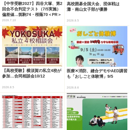
【中学受験2027】四谷大塚、第2
高校囲碁全国大会、団体戦は
回合不合判定テスト（7/5実施）
灘・南山女子部が優勝
偏差値…筑駒74・桜蔭70＜PR＞
2026.7.10
2026.8.5
【高校受験】横須賀の私立4校が
医療✕消防、縫合デモやAED講習
参加…合同相談会10/12
も「おしごと体験博」9/5
2026.8.5
2026.8.6