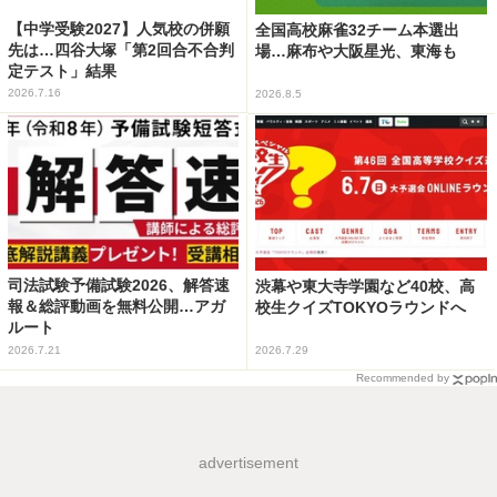
【中学受験2027】人気校の併願
全国高校麻雀32チーム本選出
先は…四谷大塚「第2回合不合判
場…麻布や大阪星光、東海も
定テスト」結果
2026.7.16
2026.8.5
司法試験予備試験2026、解答速
渋幕や東大寺学園など40校、高
報＆総評動画を無料公開…アガ
校生クイズTOKYOラウンドへ
ルート
2026.7.21
2026.7.29
Recommended by
advertisement