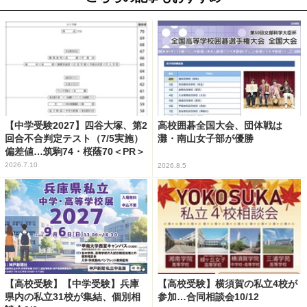
【中学受験2027】四谷大塚、第2
高校囲碁全国大会、団体戦は
回合不合判定テスト（7/5実施）
灘・南山女子部が優勝
偏差値…筑駒74・桜蔭70＜PR＞
2026.7.10
2026.8.5
【高校受験】【中学受験】兵庫
【高校受験】横須賀の私立4校が
県内の私立31校が集結、個別相
参加…合同相談会10/12