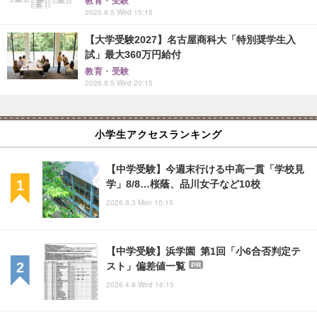
教育・受験
2026.8.5 Wed 15:15
【大学受験2027】名古屋商科大「特別奨学生入
試」最大360万円給付
教育・受験
2026.8.5 Wed 20:15
小学生アクセスランキング
【中学受験】今週末行ける中高一貫「学校見
学」8/8…桜蔭、品川女子など10校
2026.8.3 Mon 10:15
【中学受験】浜学園 第1回「小6合否判定テ
スト」偏差値一覧
PR
2026.4.8 Wed 16:15