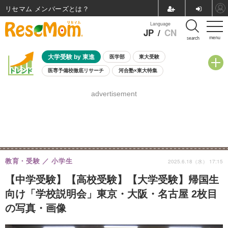
リセマム メンバーズ
Language
JP
/
CN
menu
search
大学受験 by 東進
医学部
東大受験
医専予備校徹底リサーチ
河合塾×東大特集
親子で考える大学選び
高校受験
中学受験
小学校受験
advertisement
共通テスト
夏休み
8月開催学校説明会・相談会
8月開催イベント・WS
全国公立高校 過去問
人気記事
自由研究教材（小学生向け）
自由研究教材（中学生向け）
ランキング
教育・受験
小学生
2025.6.18（水） 17:15
【中学受験】【高校受験】【大学受験】帰国生
向け「学校説明会」東京・大阪・名古屋 2枚目
の写真・画像