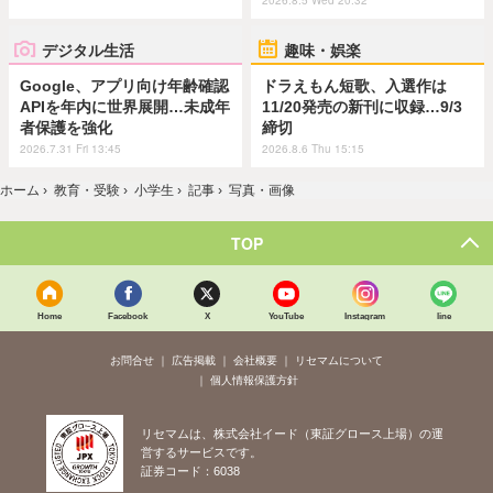
デジタル生活
趣味・娯楽
Google、アプリ向け年齢確認
ドラえもん短歌、入選作は
APIを年内に世界展開…未成年
11/20発売の新刊に収録…9/3
者保護を強化
締切
2026.7.31 Fri 13:45
2026.8.6 Thu 15:15
ホーム
›
教育・受験
›
小学生
›
記事
›
写真・画像
TOP
Home
Facebook
X
YouTube
Instagram
line
お問合せ
広告掲載
会社概要
リセマムについて
個人情報保護方針
リセマムは、株式会社イード（東証グロース上場）の運
営するサービスです。
証券コード：6038