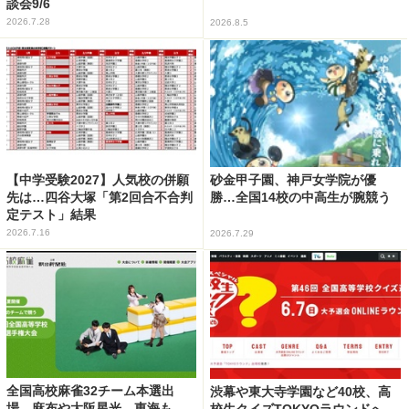
談会9/6
2026.7.28
2026.8.5
【中学受験2027】人気校の併願
砂金甲子園、神戸女学院が優
先は…四谷大塚「第2回合不合判
勝…全国14校の中高生が腕競う
定テスト」結果
2026.7.16
2026.7.29
全国高校麻雀32チーム本選出
渋幕や東大寺学園など40校、高
場…麻布や大阪星光、東海も
校生クイズTOKYOラウンドへ