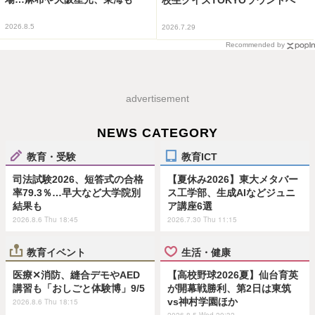
2026.8.5
2026.7.29
Recommended by
advertisement
NEWS CATEGORY
教育・受験
教育ICT
司法試験2026、短答式の合格
【夏休み2026】東大メタバー
率79.3％…早大など大学院別
ス工学部、生成AIなどジュニ
結果も
ア講座6選
2026.8.6 Thu 18:45
2026.7.30 Thu 11:15
教育イベント
生活・健康
医療✕消防、縫合デモやAED
【高校野球2026夏】仙台育英
講習も「おしごと体験博」9/5
が開幕戦勝利、第2日は東筑
vs神村学園ほか
2026.8.6 Thu 18:15
2026.8.5 Wed 20:32