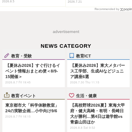
2026.8.5
2026.7.21
Recommended by
advertisement
NEWS CATEGORY
教育・受験
教育ICT
【夏休み2026】すぐ行けるイ
【夏休み2026】東大メタバー
ベント情報おまとめ便＜8/9-
ス工学部、生成AIなどジュニ
15開催＞
ア講座6選
2026.8.7 Fri 19:45
2026.7.30 Thu 11:15
教育イベント
生活・健康
東京都市大「科学体験教室」
【高校野球2026夏】東海大甲
24の実験企画…小中向け9/6
府・健大高崎・有明・長崎日
大が勝利…第4日は遊学館vs
2026.8.7 Fri 18:15
青森山田ほか
2026.8.8 Sat 9:52