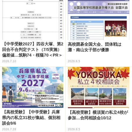
【中学受験2027】四谷大塚、第2
高校囲碁全国大会、団体戦は
回合不合判定テスト（7/5実施）
灘・南山女子部が優勝
偏差値…筑駒74・桜蔭70＜PR＞
2026.7.10
2026.8.5
【高校受験】【中学受験】兵庫
【高校受験】横須賀の私立4校が
県内の私立31校が集結、個別相
参加…合同相談会10/12
談会9/6
2026.7.28
2026.8.5