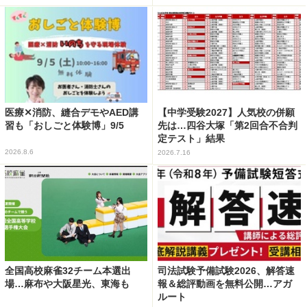
医療✕消防、縫合デモやAED講
【中学受験2027】人気校の併願
習も「おしごと体験博」9/5
先は…四谷大塚「第2回合不合判
定テスト」結果
2026.8.6
2026.7.16
全国高校麻雀32チーム本選出
司法試験予備試験2026、解答速
場…麻布や大阪星光、東海も
報＆総評動画を無料公開…アガ
ルート