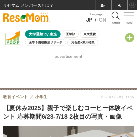
リセマム メンバーズ
Language
JP
/
CN
menu
search
大学受験 by 東進
医学部
東大受験
医専予備校徹底リサーチ
河合塾×東大特集
親子で考える大学選び
高校受験
中学受験
小学校受験
advertisement
共通テスト
夏休み
8月開催学校説明会・相談会
8月開催イベント・WS
全国公立高校 過去問
人気記事
自由研究教材（小学生向け）
自由研究教材（中学生向け）
ランキング
教育イベント
小学生
2025.6.19（木） 11:15
【夏休み2025】親子で楽しむコーヒー体験イベ
ント 応募期間6/23-7/18 2枚目の写真・画像