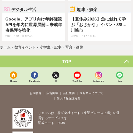
デジタル生活
趣味・娯楽
Google、アプリ向け年齢確認
【夏休み2026】魚に触れて学
APIを年内に世界展開…未成年
ぶ「おさかな」イベント8/8…
者保護を強化
川崎市
2026.7.31 Fri 13:45
2026.8.7 Fri 10:45
ホーム
›
教育イベント
›
小学生
›
記事
›
写真・画像
TOP
Home
Facebook
X
YouTube
Instagram
line
お問合せ
広告掲載
会社概要
リセマムについて
個人情報保護方針
リセマムは、株式会社イード（東証グロース上場）の運
営するサービスです。
証券コード：6038