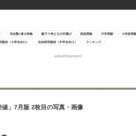
チ
河合塾×東大特集
親子で考える大学選び
高校受験
中学受験
小学校受
究教材（小学生向け）
自由研究教材（中学生向け）
ランキング
advertisement
差値」7月版 2枚目の写真・画像