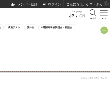
ログイン
こんにちは、ゲストさん
Language
JP
/
CN
menu
search
験
共通テスト
夏休み
8月開催学校説明会・相談会
2025.6.19（木） 15:19