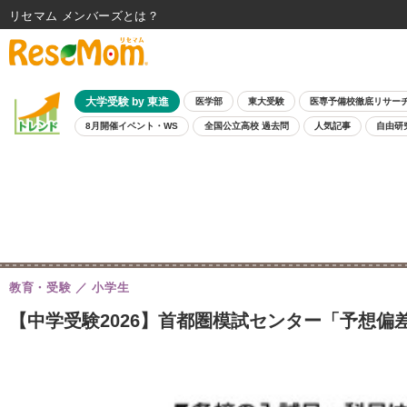
リセマム メンバーズ
大学受験 by 東進
医学部
東大受験
医専予備校徹底リサー
8月開催イベント・WS
全国公立高校 過去問
人気記事
自由研
教育・受験
小学生
【中学受験2026】首都圏模試センター「予想偏