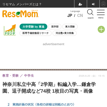
リセマム メンバーズ
Language
JP
/
CN
menu
search
大学受験 by 東進
医学部
東大受験
医専予備校徹底リサーチ
河合塾×東大特集
親子で考える大学選び
高校受験
中学受験
小学校受験
advertisement
共通テスト
夏休み
8月開催学校説明会・相談会
8月開催イベント・WS
全国公立高校 過去問
人気記事
自由研究教材（小学生向け）
自由研究教材（中学生向け）
ランキング
教育・受験
中学生
2025.6.20（金） 15:15
神奈川私立中高「2学期」転編入学…鎌倉学
園、逗子開成など74校 1枚目の写真・画像