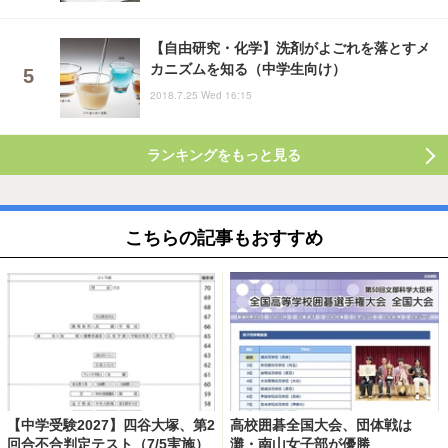
【自由研究・化学】洗剤がよごれを落とすメ
カニズムを知る（中学生向け）
2018.7.25 Wed 16:15
ランキングをもっと見る
こちらの記事もおすすめ
【中学受験2027】四谷大塚、第2
高校囲碁全国大会、団体戦は
回合不合判定テスト（7/5実施）
灘・南山女子部が優勝