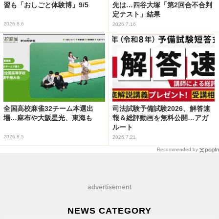
習も「おしごと体験博」9/5
先は…四谷大塚「第2回合不合判
定テスト」結果
2026.8.6
2026.7.16
全国高校麻雀32チーム本選出
司法試験予備試験2026、解答速
場…麻布や大阪星光、東海も
報＆総評動画を無料公開…アガ
ルート
2026.8.5
2026.7.21
Recommended by
advertisement
NEWS CATEGORY