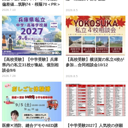
偏差値…筑駒74・桜蔭70＜PR＞
2026.7.10
2026.8.5
【高校受験】【中学受験】兵庫
【高校受験】横須賀の私立4校が
県内の私立31校が集結、個別相
参加…合同相談会10/12
談会9/6
2026.7.28
2026.8.5
医療✕消防、縫合デモやAED講
【中学受験2027】人気校の併願