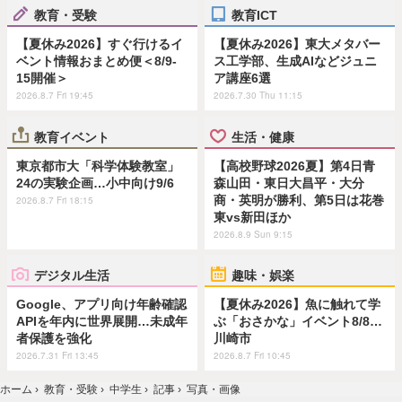
教育・受験
教育ICT
【夏休み2026】すぐ行けるイ
【夏休み2026】東大メタバー
ベント情報おまとめ便＜8/9-
ス工学部、生成AIなどジュニ
15開催＞
ア講座6選
2026.8.7 Fri 19:45
2026.7.30 Thu 11:15
教育イベント
生活・健康
東京都市大「科学体験教室」
【高校野球2026夏】第4日青
24の実験企画…小中向け9/6
森山田・東日大昌平・大分
商・英明が勝利、第5日は花巻
2026.8.7 Fri 18:15
東vs新田ほか
2026.8.9 Sun 9:15
デジタル生活
趣味・娯楽
Google、アプリ向け年齢確認
【夏休み2026】魚に触れて学
APIを年内に世界展開…未成年
ぶ「おさかな」イベント8/8…
者保護を強化
川崎市
2026.7.31 Fri 13:45
2026.8.7 Fri 10:45
ホーム
›
教育・受験
›
中学生
›
記事
›
写真・画像