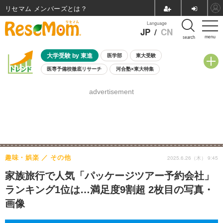
リセマム メンバーズ
Language
JP
/
CN
menu
search
大学受験 by 東進
医学部
東大受験
医専予備校徹底リサーチ
河合塾×東大特集
親子で考える大学選び
高校受験
中学受験
小学校受験
advertisement
共通テスト
夏休み
8月開催学校説明会・相談会
8月開催イベント・WS
全国公立高校 過去問
人気記事
自由研究教材（小学生向け）
自由研究教材（中学生向け）
ランキング
趣味・娯楽
その他
2025.6.26（木） 9:45
家族旅行で人気「パッケージツアー予約会社」
ランキング1位は…満足度9割超 2枚目の写真・
画像