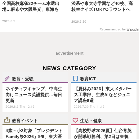
全国高校麻雀32チーム本選出
渋幕や東大寺学園など40校、高
場…麻布や大阪星光、東海も
校生クイズTOKYOラウンドへ
2026.8.5
2026.7.29
Recommended by
advertisement
NEWS CATEGORY
教育・受験
教育ICT
ネイティブキャンプ、中高生
【夏休み2026】東大メタバー
向けニュース英語提供…毎日
ス工学部、生成AIなどジュニ
更新
ア講座6選
2026.8.6 Thu 12:15
2026.7.30 Thu 11:15
教育イベント
生活・健康
4歳～小3対象「プレジデント
【高校野球2026夏】仙台育英
Family祭2026」9/6、東大医
が開幕戦勝利、第2日は東筑