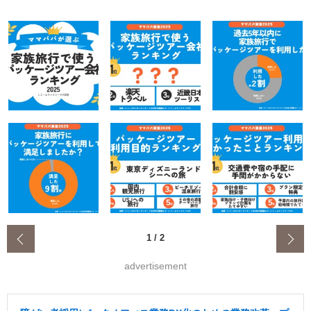
‹
1
/
2
advertisement