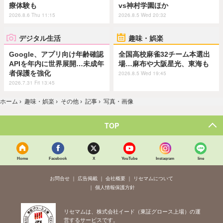
療体験も
vs神村学園ほか
2026.8.6 Thu 11:15
2026.8.5 Wed 20:32
デジタル生活
趣味・娯楽
Google、アプリ向け年齢確認
全国高校麻雀32チーム本選出
APIを年内に世界展開…未成年
場…麻布や大阪星光、東海も
者保護を強化
2026.8.5 Wed 19:45
2026.7.31 Fri 13:45
ホーム
›
趣味・娯楽
›
その他
›
記事
›
写真・画像
TOP
Home
Facebook
X
YouTube
Instagram
line
お問合せ
広告掲載
会社概要
リセマムについて
個人情報保護方針
リセマムは、株式会社イード（東証グロース上場）の運
営するサービスです。