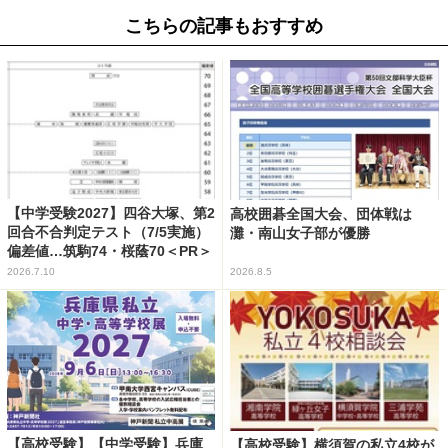
こちらの記事もおすすめ
【中学受験2027】四谷大塚、第2
高校囲碁全国大会、団体戦は
回合不合判定テスト（7/5実施）
灘・南山女子部が優勝
偏差値…筑駒74・桜蔭70＜PR＞
2026.7.10
2026.8.5
【高校受験】【中学受験】兵庫
【高校受験】横須賀の私立4校が