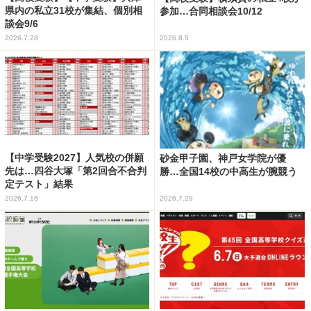
県内の私立31校が集結、個別相
参加…合同相談会10/12
談会9/6
2026.7.28
2026.8.5
【中学受験2027】人気校の併願
砂金甲子園、神戸女学院が優
先は…四谷大塚「第2回合不合判
勝…全国14校の中高生が腕競う
定テスト」結果
2026.7.16
2026.7.29