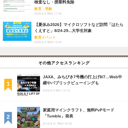
検査なし・授業料免除
教育・受験
2026.8.5 Wed 17:45
【夏休み2026】マイクロソフトなど訪問「はたら
くえすと」8/24-29...大学生対象
教育イベント
2026.8.5 Wed 15:45
その他アクセスランキング
JAXA、みちびき7号機の打上げ8/7…Web中
継やパブリックビューイングも
2026.8.3 Mon 14:15
家庭用マインクラフト、無料PvPモード
「Tumble」発表
2016.8.31 Wed 16:45