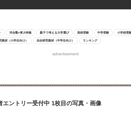
チ
河合塾×東大特集
親子で考える大学選び
高校受験
中学受験
小学校受
究教材（小学生向け）
自由研究教材（中学生向け）
ランキング
advertisement
者エントリー受付中 1枚目の写真・画像