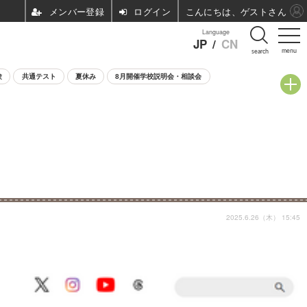
ログイン
こんにちは、ゲストさん
Language
JP
/
CN
menu
search
験
共通テスト
夏休み
8月開催学校説明会・相談会
2025.6.26（木） 15:45