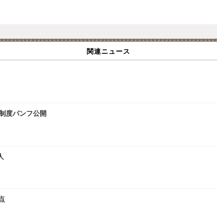
関連ニュース
試制度パンフ公開
人
点