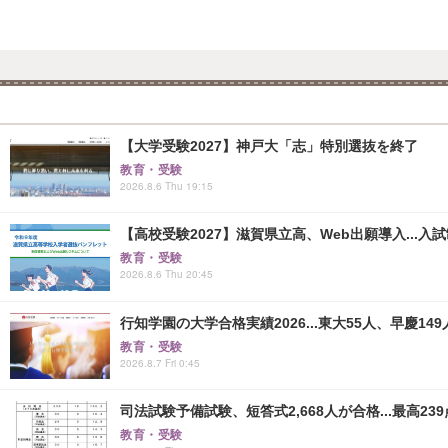
【大学受験2027】神戸大「志」特別選抜を終了
教育・受験
2026.8.6 Thu 19:15
【高校受験2027】滋賀県立高、Web出願導入...入
教育・受験
2026.8.6 Thu 20:45
行知学園の大学合格実績2026...東大55人、早慶149
教育・受験
2026.8.7 Fri 0:45
司法試験予備試験、短答式2,668人が合格...最高239
教育・受験