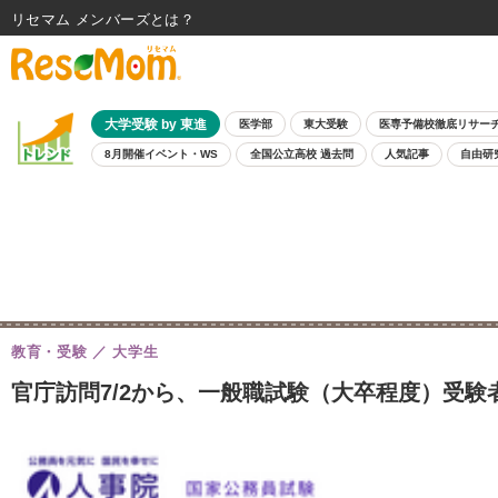
リセマム メンバーズ
大学受験 by 東進
医学部
東大受験
医専予備校徹底リサー
8月開催イベント・WS
全国公立高校 過去問
人気記事
自由研
教育・受験
大学生
官庁訪問7/2から、一般職試験（大卒程度）受験