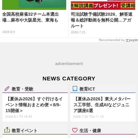
全国高校麻雀32チーム本選出
司法試験予備試験2026、解答速
場…麻布や大阪星光、東海も
報＆総評動画を無料公開…アガ
ルート
2026.8.5
2026.7.21
Recommended by
advertisement
NEWS CATEGORY
教育・受験
教育ICT
【夏休み2026】すぐ行けるイ
【夏休み2026】東大メタバー
ベント情報おまとめ便＜8/9-
ス工学部、生成AIなどジュニ
15開催＞
ア講座6選
2026.8.7 Fri 19:45
2026.7.30 Thu 11:15
教育イベント
生活・健康