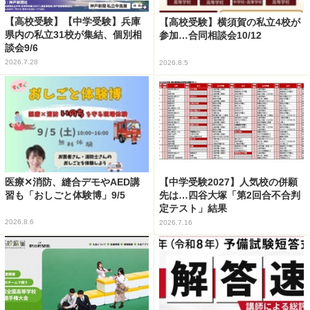
【高校受験】【中学受験】兵庫
【高校受験】横須賀の私立4校が
県内の私立31校が集結、個別相
参加…合同相談会10/12
談会9/6
2026.7.28
2026.8.5
医療✕消防、縫合デモやAED講
【中学受験2027】人気校の併願
習も「おしごと体験博」9/5
先は…四谷大塚「第2回合不合判
定テスト」結果
2026.8.6
2026.7.16