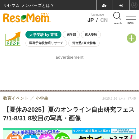
リセマム メンバーズ
Language
JP
/
CN
menu
search
大学受験 by 東進
医学部
東大受験
医専予備校徹底リサーチ
河合塾×東大特集
親子で考える大学選び
高校受験
中学受験
小学校受験
advertisement
共通テスト
夏休み
8月開催学校説明会・相談会
8月開催イベント・WS
全国公立高校 過去問
人気記事
自由研究教材（小学生向け）
自由研究教材（中学生向け）
ランキング
教育イベント
小学生
2025.6.26（木） 17:45
【夏休み2025】夏のオンライン自由研究フェス
7/1-8/31 8枚目の写真・画像