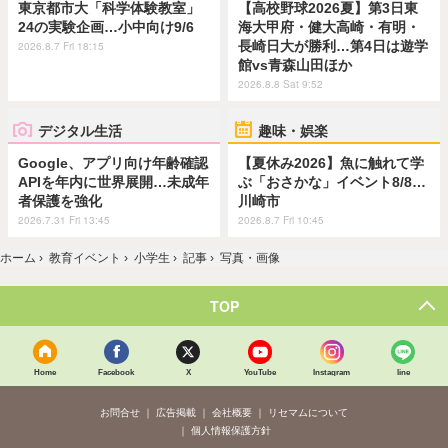
東京都市大「科学体験教室」
【高校野球2026夏】第3日東
24の実験企画…小中向け9/6
海大甲府・健大高崎・有明・
長崎日大が勝利…第4日は遊学
2026.8.7 Fri 18:15
館vs青森山田ほか
2026.8.8 Sat 9:52
デジタル生活
趣味・娯楽
Google、アプリ向け年齢確認
【夏休み2026】魚に触れて学
APIを年内に世界展開…未成年
ぶ「おさかな」イベント8/8…
者保護を強化
川崎市
2026.7.31 Fri 13:45
2026.8.7 Fri 10:45
ホーム
›
教育イベント
›
小学生
›
記事
›
写真・画像
TOP
Home
Facebook
X
YouTube
Instagram
line
お問合せ
広告掲載
会社概要
リセマムについて
個人情報保護方針