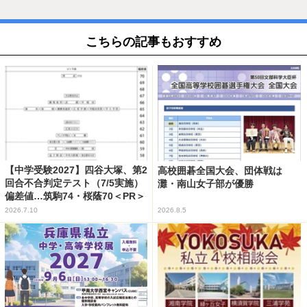
こちらの記事もおすすめ
【中学受験2027】四谷大塚、第2
高校囲碁全国大会、団体戦は
回合不合判定テスト（7/5実施）
灘・南山女子部が優勝
偏差値…筑駒74・桜蔭70＜PR＞
2026.7.10
2026.8.5